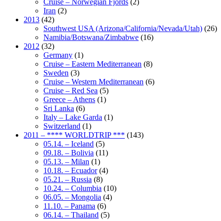
Cruise – Norwegian Fjords
(2)
Iran
(2)
2013
(42)
Southwest USA (Arizona/California/Nevada/Utah)
(26)
Namibia/Botswana/Zimbabwe
(16)
2012
(32)
Germany
(1)
Cruise – Eastern Mediterranean
(8)
Sweden
(3)
Cruise – Western Mediterranean
(6)
Cruise – Red Sea
(5)
Greece – Athens
(1)
Sri Lanka
(6)
Italy – Lake Garda
(1)
Switzerland
(1)
2011 – **** WORLDTRIP ***
(143)
05.14. – Iceland
(5)
09.18. – Bolivia
(11)
05.13. – Milan
(1)
10.18. – Ecuador
(4)
05.21. – Russia
(8)
10.24. – Columbia
(10)
06.05. – Mongolia
(4)
11.10. – Panama
(6)
06.14. – Thailand
(5)