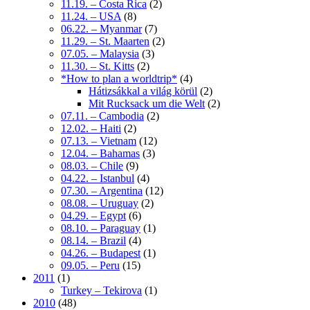
11.19. – Costa Rica
(2)
11.24. – USA
(8)
06.22. – Myanmar
(7)
11.29. – St. Maarten
(2)
07.05. – Malaysia
(3)
11.30. – St. Kitts
(2)
*How to plan a worldtrip*
(4)
Hátizsákkal a világ körül
(2)
Mit Rucksack um die Welt
(2)
07.11. – Cambodia
(2)
12.02. – Haiti
(2)
07.13. – Vietnam
(12)
12.04. – Bahamas
(3)
08.03. – Chile
(9)
04.22. – Istanbul
(4)
07.30. – Argentina
(12)
08.08. – Uruguay
(2)
04.29. – Egypt
(6)
08.10. – Paraguay
(1)
08.14. – Brazil
(4)
04.26. – Budapest
(1)
09.05. – Peru
(15)
2011
(1)
Turkey – Tekirova
(1)
2010
(48)