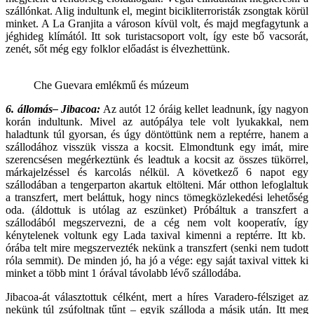
szállónkat. Alig indultunk el, megint bicikliterroristák zsongtak körül
minket. A La Granjita a városon kívül volt, és majd megfagytunk a
jéghideg klímától. Itt sok turistacsoport volt, így este bő vacsorát,
zenét, sőt még egy folklor előadást is élvezhettünk.
Che Guevara emlékmű és múzeum
6. állomás– Jibacoa:
Az autót 12 óráig kellet leadnunk, így nagyon
korán indultunk. Mivel az autópálya tele volt lyukakkal, nem
haladtunk túl gyorsan, és úgy döntöttünk nem a reptérre, hanem a
szállodához visszük vissza a kocsit. Elmondtunk egy imát, mire
szerencsésen megérkeztünk és leadtuk a kocsit az összes tükörrel,
márkajelzéssel és karcolás nélkül. A következő 6 napot egy
szállodában a tengerparton akartuk eltölteni. Már otthon lefoglaltuk
a transzfert, mert beláttuk, hogy nincs tömegközlekedési lehetőség
oda. (áldottuk is utólag az eszünket) Próbáltuk a transzfert a
szállodából megszervezni, de a cég nem volt kooperatív, így
kénytelenek voltunk egy Lada taxival kimenni a reptérre. Itt kb.
órába telt mire megszervezték nekünk a transzfert (senki nem tudott
róla semmit). De minden jó, ha jó a vége: egy saját taxival vittek ki
minket a több mint 1 órával távolabb lévő szállodába.
Jibacoa-át választottuk célként, mert a híres Varadero-félsziget az
nekünk túl zsúfoltnak tűnt – egyik szálloda a másik után. Itt meg