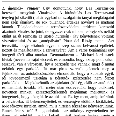
1. állomás– Vinales:
Úgy döntöttünk, hogy Las Terrazas-on
keresztül megyünk Vinales-be. A kirándulás Las Terrazas-nál
tényleg jól sikerült (habár egykori rabszolgatartó tanyát meglátogatni
nem szép élmény), de sok pillangót, érdekes növényt és madarat
láttunk. Tulajdonképpen a természetvédelmi területen keresztül
akartunk Vinales-be jutni, de egyszer csak minden előrejelzés nélkül
eltűnt az út (elmosta az utolsó hurrikán), így kénytelenek voltunk
visszafordulni és az „autópályán“ Pinar del Rio-ig menni. Azt
terveztük, hogy sétálunk egyet a szép színes belvárosi épületek
között és meglátogatjuk a szivargyárat. Ám a város bejáratánál egy
integető férfi állta utunkat. Bemutatkozott – Michael Jordan-nek
hívták (nevetett a saját viccén), és elmondta, hogy aznap pont salsa-
fesztivál van a városban, így a parkolók tele vannak, majd ő mutat
nekünk egy parkolót. Itt már piros szirénák jelentek meg a
fejünkben, az autókölcsönzőben elmondták, hogy a kubaiak egyik
jól jövedelmező üzletága a bérautók szétszedése nem őrzött
parkolókban. Megköszöntük az ajánlatot (hál ég, elállt az autó elöl)
és mentünk tovább. Pár méter után észrevettük, hogy biciklisek
követnek minket, kereszteződéseknél megállnak mellettünk és
integetnek, hogy tekerjük le az ablakot. Ez így ment, amíg beértünk
a belvárosba, itt bekeményítettek és versengve előttünk bicikliztek,
le-le fékezve hirtelen, amitől mi is hirtelen fékezésre kényszerültünk.
Ennek fele se tréfa!! – gondoltuk – az útikönyv egyértelműen óv
ilyen helyzetektől, mert a kubaik másik kedves tevékenysége a