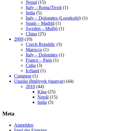
Nepal
(15)
Italy – Roma/Tivoli
(1)
India
(5)
Italy – Dolomites (Longkofel)
(1)
Spain – Madrid
(1)
Sweden – Mulljö
(1)
China
(25)
2009
(10)
Czech Republic
(3)
Marocco
(1)
Italy – Dolomites
(1)
France – Paris
(1)
Cuba
(3)
Iceland
(1)
Common
(1)
Utazási élmények (magyar)
(44)
2010
(44)
Kína
(25)
Nepál
(15)
India
(5)
Meta
Anmelden
Feed der Einträge