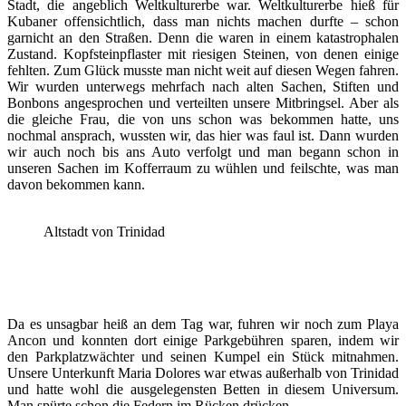
Stadt, die angeblich Weltkulturerbe war. Weltkulturerbe hieß für
Kubaner offensichtlich, dass man nichts machen durfte – schon
garnicht an den Straßen. Denn die waren in einem katastrophalen
Zustand. Kopfsteinpflaster mit riesigen Steinen, von denen einige
fehlten. Zum Glück musste man nicht weit auf diesen Wegen fahren.
Wir wurden unterwegs mehrfach nach alten Sachen, Stiften und
Bonbons angesprochen und verteilten unsere Mitbringsel. Aber als
die gleiche Frau, die von uns schon was bekommen hatte, uns
nochmal ansprach, wussten wir, das hier was faul ist. Dann wurden
wir auch noch bis ans Auto verfolgt und man begann schon in
unseren Sachen im Kofferraum zu wühlen und feilschte, was man
davon bekommen kann.
Altstadt von Trinidad
Da es unsagbar heiß an dem Tag war, fuhren wir noch zum Playa
Ancon und konnten dort einige Parkgebühren sparen, indem wir
den Parkplatzwächter und seinen Kumpel ein Stück mitnahmen.
Unsere Unterkunft Maria Dolores war etwas außerhalb von Trinidad
und hatte wohl die ausgelegensten Betten in diesem Universum.
Man spürte schon die Federn im Rücken drücken.