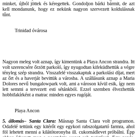
minket, újból jöttek és kéregettek. Gondoljon bárki bármit, de azt
kell mondanunk, hogy ez nekünk nagyon szervezett koldulásnak
tűnt.
Trinidad óvárosa
Nagyon meleg volt aznap, így kimentünk a Playa Ancon strandra. Itt
volt szerencsére őrzött parkoló, így nyugodtan kifeküdhettük a végre
tényleg szép strandra. Visszafelé visszakaptuk a parkolási díjat, mert
az őrt és a haverját bevittük a városba. A szállásunk aznap a Maria
Dolores nevű bungalowpark volt, ami a városon kívül esik, így nem
lett semmi a tervezett esti sétánkból. Ezzel szemben élvezhettük
hobbifakírként a matrac minden egyes rugóját.
Playa Ancon
5. állomás– Santa Clara:
Másnap Santa Clara volt programon.
Odafelé tettünk egy kitérőt egy egykori rabszolgatartó farmra, ahol
föl lehetett menni a kilátótoronyba ill. cukornádlevet próbálni. Épp