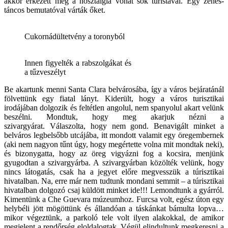
akkor érkezett meg a nosztalgia vonat sok turistával. Egy zenés-
táncos bemutatóval várták őket.
Cukornádültetvény a toronyból
Innen figyelték a rabszolgákat és
a tűzveszélyt
Be akartunk menni Santa Clara belvárosába, így a város bejáratánál
fölvettünk egy fiatal lányt. Kiderült, hogy a város turisztikai
irodájában dolgozik és feltétlen angolul, nem spanyolul akart velünk
beszélni. Mondtuk, hogy meg akarjuk nézni a
szivargyárat. Válaszolta, hogy nem gond. Benavigált minket a
belváros legbelsőbb utcájába, itt mondott valamit egy öregembernek
(aki nem nagyon tűnt úgy, hogy megértette volna mit mondtak neki),
és bizonygatta, hogy az öreg vigyázni fog a kocsira, menjünk
gyugodtan a szivargyárba. A szivargyárban közölték velünk, hogy
nincs látogatás, csak ha a jegyet előre megvesszük a túrisztikai
hivatalban. Na, erre már nem tudtunk mondani semmit – a túrisztikai
hivatalban dolgozó csaj küldött minket ide!!! Lemondtunk a gyárról.
Kimentünk a Che Guevara múzeumhoz. Furcsa volt, egész úton egy
helybéli jött mögöttünk és állandóan a táskánkat bámulta lopva…
mikor végeztünk, a parkoló tele volt ilyen alakokkal, de amikor
megjelent a rendőrség eloldalogtak. Végül elindultunk megkeresni a