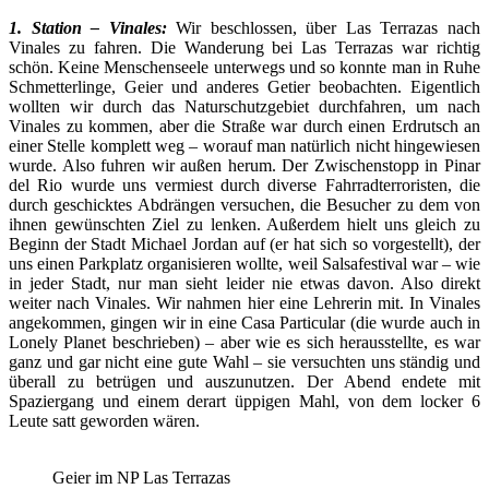
1. Station – Vinales:
Wir beschlossen, über Las Terrazas nach
Vinales zu fahren. Die Wanderung bei Las Terrazas war richtig
schön. Keine Menschenseele unterwegs und so konnte man in Ruhe
Schmetterlinge, Geier und anderes Getier beobachten. Eigentlich
wollten wir durch das Naturschutzgebiet durchfahren, um nach
Vinales zu kommen, aber die Straße war durch einen Erdrutsch an
einer Stelle komplett weg – worauf man natürlich nicht hingewiesen
wurde. Also fuhren wir außen herum. Der Zwischenstopp in Pinar
del Rio wurde uns vermiest durch diverse Fahrradterroristen, die
durch geschicktes Abdrängen versuchen, die Besucher zu dem von
ihnen gewünschten Ziel zu lenken. Außerdem hielt uns gleich zu
Beginn der Stadt Michael Jordan auf (er hat sich so vorgestellt), der
uns einen Parkplatz organisieren wollte, weil Salsafestival war – wie
in jeder Stadt, nur man sieht leider nie etwas davon. Also direkt
weiter nach Vinales. Wir nahmen hier eine Lehrerin mit. In Vinales
angekommen, gingen wir in eine Casa Particular (die wurde auch in
Lonely Planet beschrieben) – aber wie es sich herausstellte, es war
ganz und gar nicht eine gute Wahl – sie versuchten uns ständig und
überall zu betrügen und auszunutzen. Der Abend endete mit
Spaziergang und einem derart üppigen Mahl, von dem locker 6
Leute satt geworden wären.
Geier im NP Las Terrazas