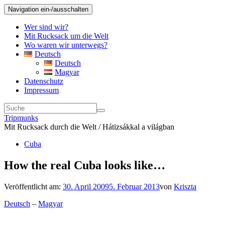
Navigation ein-/ausschalten
Wer sind wir?
Mit Rucksack um die Welt
Wo waren wir unterwegs?
Deutsch
Deutsch
Magyar
Datenschutz
Impressum
Tripmunks
Mit Rucksack durch die Welt / Hátizsákkal a világban
Cuba
How the real Cuba looks like…
Veröffentlicht am:
30. April 2009
5. Februar 2013
von
Kriszta
Deutsch
–
Magyar