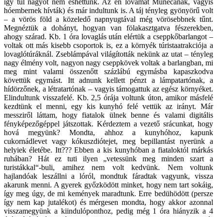
így túl nagyot nem eshettünk. Az én lovamat Munecanak, vagyis
hóembernek hívták) és már indultunk is. A táj tényleg gyönyörű volt
– a vörös föld a közeledő napnyugtával még vörösebbnek tűnt.
Megnéztük a dohányt, hogyan van fölakasztgatva fészerekben,
ahogy szárad. Kb. 1 óra lovaglás után elértük a cseppkőbarlangot –
voltak ott más kisebb csoportok is, ez a környék túristaatrakciója a
lovaglótúráknál. Zseblámpával világították nekünk az utat – tényleg
nagy élmény volt, nagyon nagy cseppkövek voltak a barlangban, mi
meg mint valami összenőtt százlábú egymásba kapaszkodva
követtük egymást. Itt adnunk kellett pénzt a lámpatartónak, a
hídörzőnek, a létratartónak – vagyis támogattuk az egész környéket.
Elindultunk visszafelé. Kb. 2,5 órája voltunk úton, amikor másfelé
kezdtünk el menni, egy kis kunyhó felé vettük az irányt. Már
messziről láttam, hogy fiatalok ülnek benne és valami digitális
fényképezőgéppel játszottak. Kérdeztem a vezető srácunkat, hogy
hová megyünk? Mondta, ahhoz a kunyhóhoz, kapunk
cukornádlevet vagy kókuszdiótejet, meg bepillantást nyerünk a
helyiek életébe. Itt??? Ebben a kis kunyhóban a fiataloktól márkás
ruhában? Hát ez tuti ilyen „vetessünk meg minden szart a
turistákkal“-buli, amihez nem volt kedvünk. Nem voltunk
hajlandóak leszállni a lóról, mondtuk fáradtak vagyunk, vissza
akarunk menni. A gyerek győzködött minket, hogy nem tart sokáig,
így meg úgy, de mi kemények maradtunk. Erre bedühödött (persze
így nem kap jutalékot) és mérgesen mondta, hogy akkor azonnal
visszamegyünk a kiindulóponthoz, pedig még 1 óra hiányzik a 4