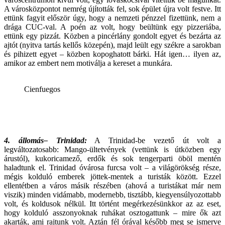
A városközpontot nemrég újították fel, sok épület újra volt festve. Itt
ettünk fagyit először úgy, hogy a nemzeti pénzzel fizettünk, nem a
drága CUC-val. A poén az volt, hogy beültünk egy pizzeriába,
ettünk egy pizzát. Közben a pincérlány gondolt egyet és bezárta az
ajtót (nyitva tartás kellős közepén), majd leült egy székre a sarokban
és pihizett egyet – közben kopoghatott bárki. Hát igen… ilyen az,
amikor az embert nem motiválja a kereset a munkára.
Cienfuegos
4. állomás– Trinidad:
A Trinidad-be vezető út volt a
legváltozatosabb: Mango-ültetvények (vettünk is útközben egy
árustól), kukoricamező, erdők és sok tengerparti öböl mentén
haladtunk el. Trinidad óvárosa furcsa volt – a világörökség része,
mégis kolduló emberek jöttek-mentek a turisták között. Ezzel
ellentétben a város másik részében (ahová a turistákat már nem
viszik) minden vidámabb, modernebb, tisztább, kiegyensúlyozottabb
volt, és koldusok nélkül. Itt történt megérkezésünkkor az az eset,
hogy kolduló asszonyoknak ruhákat osztogattunk – mire ők azt
akarták, ami rajtunk volt. Aztán fél órával később meg se ismerve