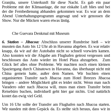
Granjita, unsere Unterkunft für diese Nacht. Es gab ein paar
Probleme mit der Klimaanlage, die nur eiskalte Luft blies und bei
der die Fernbedienung abhanden gekommen war. Es war an dem
Abend Unterhaltungsprogramm angesagt und wir genossen die
Show. Nur die Mücken waren etwas lästig.
Che Guevara Denkmal mit Museum
6. Station – Jibacoa:
Abschluss unserer Rundreise hieß – wir
mussten das Auto bis 12 Uhr ab in Havanna abgeben. Es war relativ
knapp, da wir auf der Autobahn nicht so schnell vorwärts kamen.
Also konnten wir die Abgabe am Flughafen getrost vergessen und
beschlossen das Auto wieder im Hotel Plaza abzugeben. Zum
Glück lief alles ohne Probleme. Wir machten noch einen kleinen
Spaziergang durch Chinatown in Havanna, das überhaupt nicht mit
China gemein hatte, außer dem Namen. Wir buchten einen
organisierten Transfer nach Jibacoa zum Hotel Breezes Jibacoa
bringen – andere Möglichkeit gibt es leider nicht. Wenn man nach
Varadero oder nach Jibacoa will, muss man einen Transfer beim
Reisebüro buchen, individuell geht hier gar nichts. Und natürlich
kostet das ewig viel Geld.
Um 16 Uhr sollte der Transfer am Flughafen nach Jibacoa starten.
Wir standen mit dem Gepäck da. Es stellte sich heraus, dass wir in