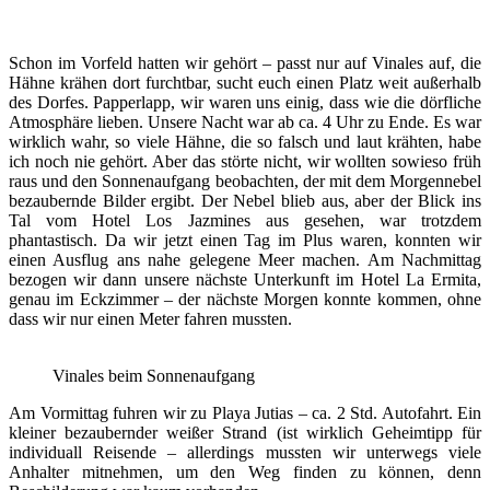
Schon im Vorfeld hatten wir gehört – passt nur auf Vinales auf, die
Hähne krähen dort furchtbar, sucht euch einen Platz weit außerhalb
des Dorfes. Papperlapp, wir waren uns einig, dass wie die dörfliche
Atmosphäre lieben. Unsere Nacht war ab ca. 4 Uhr zu Ende. Es war
wirklich wahr, so viele Hähne, die so falsch und laut krähten, habe
ich noch nie gehört. Aber das störte nicht, wir wollten sowieso früh
raus und den Sonnenaufgang beobachten, der mit dem Morgennebel
bezaubernde Bilder ergibt. Der Nebel blieb aus, aber der Blick ins
Tal vom Hotel Los Jazmines aus gesehen, war trotzdem
phantastisch. Da wir jetzt einen Tag im Plus waren, konnten wir
einen Ausflug ans nahe gelegene Meer machen. Am Nachmittag
bezogen wir dann unsere nächste Unterkunft im Hotel La Ermita,
genau im Eckzimmer – der nächste Morgen konnte kommen, ohne
dass wir nur einen Meter fahren mussten.
Vinales beim Sonnenaufgang
Am Vormittag fuhren wir zu Playa Jutias – ca. 2 Std. Autofahrt. Ein
kleiner bezaubernder weißer Strand (ist wirklich Geheimtipp für
individuall Reisende – allerdings mussten wir unterwegs viele
Anhalter mitnehmen, um den Weg finden zu können, denn