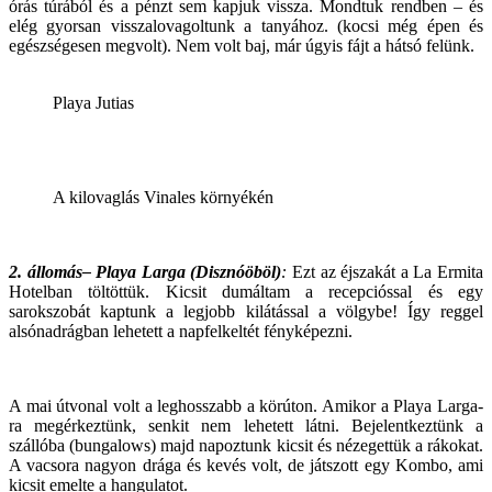
órás túrából és a pénzt sem kapjuk vissza. Mondtuk rendben – és
elég gyorsan visszalovagoltunk a tanyához. (kocsi még épen és
egészségesen megvolt). Nem volt baj, már úgyis fájt a hátsó felünk.
Playa Jutias
A kilovaglás Vinales környékén
2. állomás– Playa Larga (Disznóöböl)
:
Ezt az éjszakát a La Ermita
Hotelban töltöttük. Kicsit dumáltam a recepcióssal és egy
sarokszobát kaptunk a legjobb kilátással a völgybe! Így reggel
alsónadrágban lehetett a napfelkeltét fényképezni.
A mai útvonal volt a leghosszabb a körúton. Amikor a Playa Larga-
ra megérkeztünk, senkit nem lehetett látni. Bejelentkeztünk a
szállóba (bungalows) majd napoztunk kicsit és nézegettük a rákokat.
A vacsora nagyon drága és kevés volt, de játszott egy Kombo, ami
kicsit emelte a hangulatot.