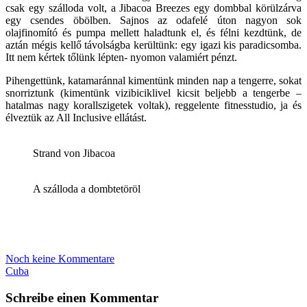
csak egy szálloda volt, a Jibacoa Breezes egy dombbal körülzárva
egy csendes öbölben. Sajnos az odafelé úton nagyon sok
olajfinomító és pumpa mellett haladtunk el, és félni kezdtünk, de
aztán mégis kellő távolságba kerültünk: egy igazi kis paradicsomba.
Itt nem kértek tőlünk lépten- nyomon valamiért pénzt.
Pihengettünk, katamaránnal kimentünk minden nap a tengerre, sokat
snorriztunk (kimentünk vizibiciklivel kicsit beljebb a tengerbe –
hatalmas nagy korallszigetek voltak), reggelente fitnesstudio, ja és
élveztük az All Inclusive ellátást.
Strand von Jibacoa
A szálloda a dombtetöröl
Noch keine Kommentare
Cuba
Schreibe einen Kommentar