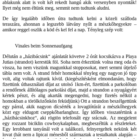
ablakunk alatt is volt két rekedt hangú akik versenyben nyomták!
Ilyet még nem éltünk meg, semmit nem tudtunk aludni.
De így legalább időben útra tudtunk kelni a közeli szálloda
teraszára, ahonnan a legszebb látvány nyílt a mészkőhegyekre –
amikor reggel oszlik a köd és kel fel a nap. Tényleg szép volt:
Vinales beim Sonnenaufgang
Délután a „házibácsink“ ajánlatát követve 2 órát kocsikázva a Playa
Jutias (strandot) kerestük föl. Soha nem érkeztünk volna meg oda és
vissza, ha nem viszünk magunkkal stopposokat, mert semmi útjelző
tábla nem volt. A strand fehér homokkal tényleg egy nagyon jó tipp
volt, alig voltak rajtunk kívül. (kiegészítésként elmondanám, hogy
fizettünk úthasználati díjat az utolsó 1km-ért, fizettünk a parkolóban
a rendőrnek állítólagos parkolási díjat, majd a strandon a nyugágyért
kértek pénzt, és alig akarták megengedni, hogy fizetés nélkül a
homokban a törölközőnkön feküdjünk) Ott a strandon beszélgettünk
egy párral, akik nagyon dícsérték a lovaglótúrát a mészkőhegyek
közt egy eldugott cseppkőbarlanghoz. Így időben visszatértünk a
„házibácsinkhoz“, aki rögtön telefonált egy srácnak. Az megjelent
egy rozzant biciklin cowboykalapban, megbeszéltük a részleteket.
Egy lerobbant tanyánál volt a találkozó, felnyergeltek nekünk két
lovat (hát nem a lipicai ménesből származtak a testalkatuk alapján –