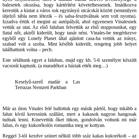
balesetek okozása, hogy kártérítést követelhessenek. Imádkozva
kerestük a kiutat a város sok egyirányú utcácskái között (semmilyen
útjelző tábla nem létezik – és salsa-fesztiválnak sem volt nyoma).
Izzadva értük el megint az autópályát, ahol egyenesen Vinalesnek
vettük az utat. Az első faluban felvettük az első stopposunkat, egy
fiatal nőt, akiről kiderült, hogy tanár néni. Vinales-be megérkezve
egyből egy Lonely Planet által ajánlott casa-ba vettük az irányt,
szabad volt a szoba. Mint később kiderült, rengeteg jobb helyet
találhattunk volna – pech.
Este sétáltunk egyet a faluban, majd egy kb. 5-6 személyre készült
vacsorát kaptunk. (a maradékot a háziak ették meg…)
Keselyű-szerű madár a Las
Terrazas Nemzeti Parkban
Már az úton Vinales felé hallottuk egy másik pártól, hogy inkább a
falun kívül keressünk szállást, mert a kakasok nagyon hangosak
tudnak lenni. Kinevettük őket titkon, gondolván voltunk mi már
falun, és egy kukorékolós romantika meg se kottyan.
Reggel 3-tól kezdve szünet nélkül több száz kakas kukorékolt – az