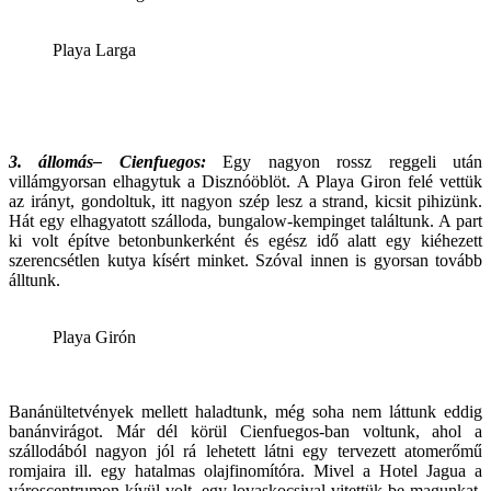
Playa Larga
3. állomás– Cienfuegos:
Egy nagyon rossz reggeli után
villámgyorsan elhagytuk a Disznóöblöt. A Playa Giron felé vettük
az irányt, gondoltuk, itt nagyon szép lesz a strand, kicsit pihizünk.
Hát egy elhagyatott szálloda, bungalow-kempinget találtunk. A part
ki volt építve betonbunkerként és egész idő alatt egy kiéhezett
szerencsétlen kutya kísért minket. Szóval innen is gyorsan tovább
álltunk.
Playa Girón
Banánültetvények mellett haladtunk, még soha nem láttunk eddig
banánvirágot. Már dél körül Cienfuegos-ban voltunk, ahol a
szállodából nagyon jól rá lehetett látni egy tervezett atomerőmű
romjaira ill. egy hatalmas olajfinomítóra. Mivel a Hotel Jagua a
városcentrumon kívül volt, egy lovaskocsival vitettük be magunkat.