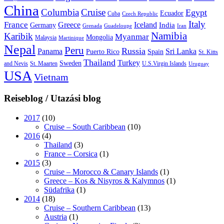
China
Columbia
Cruise
Egypt
Ecuador
Cuba
Czech Republic
Italy
France
Greece
Iceland
India
Germany
Grenada
Guadeloupe
Iran
Namibia
Karibik
Myanmar
Mongolia
Malaysia
Martinique
Nepal
Peru
Russia
Panama
Sri Lanka
Puerto Rico
Spain
St. Kitts
Thailand
Turkey
Sweden
and Nevis
St. Maarten
U.S.Virgin Islands
Uruguay
USA
Vietnam
Reiseblog / Utazási blog
2017
(10)
Cruise – South Caribbean
(10)
2016
(4)
Thailand
(3)
France – Corsica
(1)
2015
(3)
Cruise – Morocco & Canary Islands
(1)
Greece – Kos & Nisyros & Kalymnos
(1)
Südafrika
(1)
2014
(18)
Cruise – Southern Caribbean
(13)
Austria
(1)