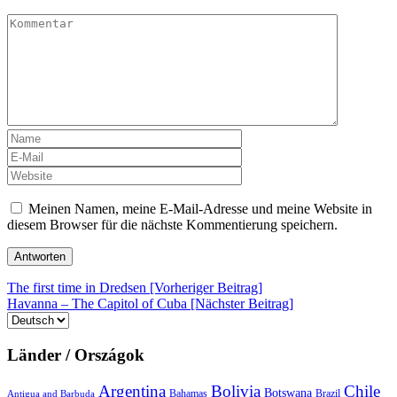
Meinen Namen, meine E-Mail-Adresse und meine Website in
diesem Browser für die nächste Kommentierung speichern.
Beitrags-
The first time in Dredsen [Vorheriger Beitrag]
Havanna – The Capitol of Cuba
[Nächster Beitrag]
Navigation
Sprache
auswählen
Länder / Országok
Argentina
Bolivia
Chile
Botswana
Bahamas
Brazil
Antigua and Barbuda