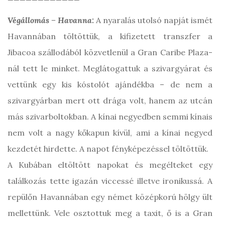
Végállomás – Havanna:
A nyaralás utolsó napját ismét
Havannában töltöttük, a kifizetett transzfer a
Jibacoa szállodából közvetlenül a Gran Caribe Plaza-
nál tett le minket. Meglátogattuk a szivargyárat és
vettünk egy kis kóstolót ajándékba – de nem a
szivargyárban mert ott drága volt, hanem az utcán
más szivarboltokban. A kínai negyedben semmi kínais
nem volt a nagy kőkapun kívül, ami a kínai negyed
kezdetét hirdette. A napot fényképezéssel töltöttük.
A Kubában eltöltött napokat és megélteket egy
találkozás tette igazán viccessé illetve ironikussá. A
repülőn Havannában egy német középkorú hölgy ült
mellettünk. Vele osztottuk meg a taxit, ő is a Gran