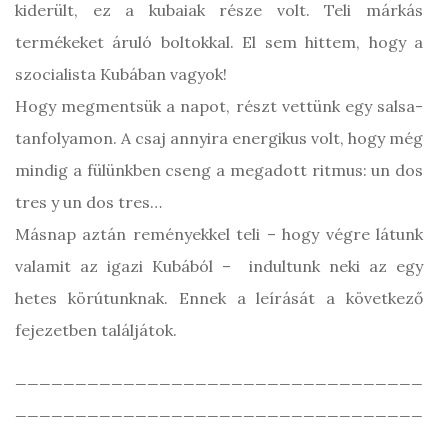
kiderült, ez a kubaiak része volt. Teli márkás
termékeket áruló boltokkal. El sem hittem, hogy a
szocialista Kubában vagyok!
Hogy megmentsük a napot, részt vettünk egy salsa-
tanfolyamon. A csaj annyira energikus volt, hogy még
mindig a fülünkben cseng a megadott ritmus: un dos
tres y un dos tres…
Másnap aztán reményekkel teli – hogy végre látunk
valamit az igazi Kubából – indultunk neki az egy
hetes körútunknak. Ennek a leírását a következő
fejezetben találjátok.
__________________________________
__________________________________
____________