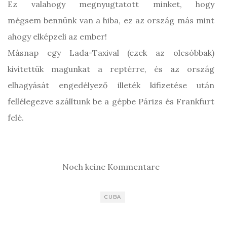
Ez valahogy megnyugtatott minket, hogy
mégsem bennünk van a hiba, ez az ország más mint
ahogy elképzeli az ember!
Másnap egy Lada-Taxival (ezek az olcsóbbak)
kivitettük magunkat a reptérre, és az ország
elhagyását engedélyező illeték kifizetése után
fellélegezve szálltunk be a gépbe Párizs és Frankfurt
felé.
Noch keine Kommentare
CUBA