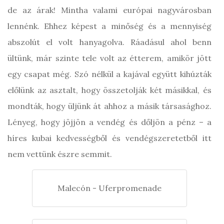
de az árak! Mintha valami európai nagyvárosban
lennénk. Ehhez képest a minőség és a mennyiség
abszolút el volt hanyagolva. Ráadásul ahol benn
ültünk, már szinte tele volt az étterem, amikör jött
egy csapat még. Szó nélkül a kajával együtt kihúzták
előlünk az asztalt, hogy összetolják két másikkal, és
mondták, hogy üljünk át ahhoz a másik társasághoz.
Lényeg, hogy jöjjön a vendég és dőljön a pénz – a
híres kubai kedvességből és vendégszeretetből itt
nem vettünk észre semmit.
Malecón - Uferpromenade