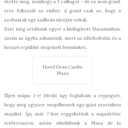
ütötte meg, nemhogy a 3 csillagot – de ez nem gond,
erre felkészül az ember. A gond csak az, hogy a
szobaárak egy szálloda nívóján voltak.
Este még sétáltunk egyet a kivilágított Havannában,
aztán az ágyba zuhantunk, mert az időeltolódás és a
hosszú repülőút megviselt bennünket.
Hotel Gran Caribe
Plaza
Éljen május 1-e! Direkt úgy foglaltam a repjegyet,
hogy még egyszer megélhessek egy igazi szocialista
majálist. Így már 7-kor reggeliztünk a napsütötte
tetőteraszon, aztán elindultunk a Plaza de la