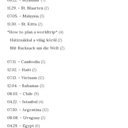
06.22. – Myanmar
(7)
11.29. – St. Maarten
(2)
07.05. – Malaysia
(3)
11.30. – St. Kitts
(2)
*How to plan a worldtrip*
(4)
Hátizsákkal a világ körül
(2)
Mit Rucksack um die Welt
(2)
07.11. – Cambodia
(2)
12.02. – Haiti
(2)
07.13. – Vietnam
(12)
12.04. – Bahamas
(3)
08.03. – Chile
(9)
04.22. – Istanbul
(4)
07.30. – Argentina
(12)
08.08. – Uruguay
(2)
04.29. – Egypt
(6)