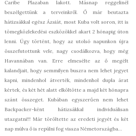
Caribe Plazaban lakott. Másnap reggelinél
beszélgettünk a terveinkről. Ő már beutazta
hátizsákkal egész Ázsiát, most Kuba volt soron, itt is
tömegközlekedési eszközökkel akart 2 hónapig úton
lenni. Úgy történt, hogy az utolsó napunkon újra
összefutottunk vele, nagy csodálkozva, hogy még
Havannában van. Erre elmesélte az ő megélt
kalandjait, hogy semmilyen buszra nem lehet jegyet
kapni, mindenhol átverték, mindenhol dupla árat
kértek, és két hét alatt elköltötte a majd két hónapra
szánt összeget. Kubában egyszerűen nem lehet
Backpacker-ként hátizsákkal individuálisan
utazgatni!!! Már töröltette az eredeti jegyét és két
nap múlva ő is repülni fog vissza Németországba…