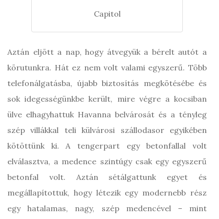
Capitol
Aztán eljött a nap, hogy átvegyük a bérelt autót a
körutunkra. Hát ez nem volt valami egyszerű. Több
telefonálgatásba, újabb biztosítás megkötésébe és
sok idegességünkbe került, mire végre a kocsiban
ülve elhagyhattuk Havanna belvárosát és a tényleg
szép villákkal teli külvárosi szállodasor egyikében
kötöttünk ki. A tengerpart egy betonfallal volt
elválasztva, a medence szintúgy csak egy egyszerű
betonfal volt. Aztán sétálgattunk egyet és
megállapítottuk, hogy létezik egy modernebb rész
egy hatalamas, nagy, szép medencével – mint