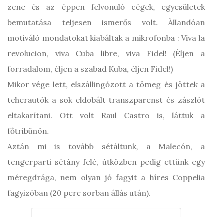
zene és az éppen felvonuló cégek, egyesületek
bemutatása teljesen ismerős volt. Àllandóan
motiváló mondatokat kiabáltak a mikrofonba : Viva la
revolucion, viva Cuba libre, viva Fidel! (Èljen a
forradalom, éljen a szabad Kuba, éljen Fidel!)
Mikor vége lett, elszállingózott a tömeg és jöttek a
teherautók a sok eldobált transzparenst és zászlót
eltakarítani. Ott volt Raul Castro is, láttuk a
főtribünön.
Aztán mi is tovább sétáltunk, a Malecón, a
tengerparti sétány felé, útközben pedig ettünk egy
méregdrága, nem olyan jó fagyit a híres Coppelia
fagyizóban (20 perc sorban állás után).