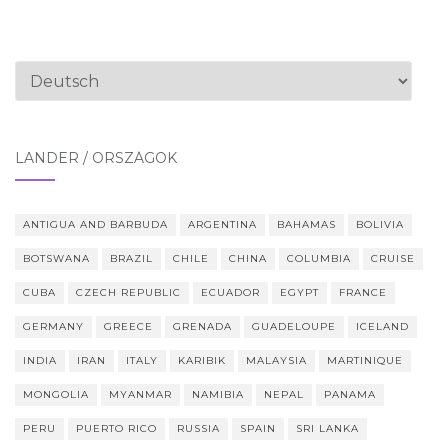
Sprache
auswählen
LÄNDER / ORSZÁGOK
ANTIGUA AND BARBUDA
ARGENTINA
BAHAMAS
BOLIVIA
BOTSWANA
BRAZIL
CHILE
CHINA
COLUMBIA
CRUISE
CUBA
CZECH REPUBLIC
ECUADOR
EGYPT
FRANCE
GERMANY
GREECE
GRENADA
GUADELOUPE
ICELAND
INDIA
IRAN
ITALY
KARIBIK
MALAYSIA
MARTINIQUE
MONGOLIA
MYANMAR
NAMIBIA
NEPAL
PANAMA
PERU
PUERTO RICO
RUSSIA
SPAIN
SRI LANKA