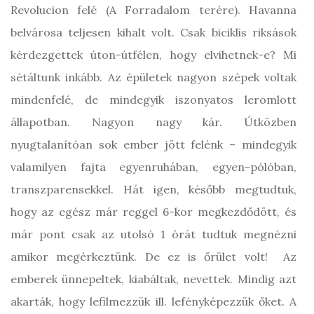
Revolucion felé (A Forradalom terére). Havanna
belvárosa teljesen kihalt volt. Csak biciklis riksások
kérdezgettek úton-útfélen, hogy elvihetnek-e? Mi
sétáltunk inkább. Az épületek nagyon szépek voltak
mindenfelé, de mindegyik iszonyatos leromlott
állapotban. Nagyon nagy kár. Útközben
nyugtalanítóan sok ember jött felénk – mindegyik
valamilyen fajta egyenruhában, egyen-pólóban,
transzparensekkel. Hát igen, később megtudtuk,
hogy az egész már reggel 6-kor megkezdődött, és
már pont csak az utolsó 1 órát tudtuk megnézni
amikor megérkeztünk. De ez is őrület volt! Az
emberek ünnepeltek, kiabáltak, nevettek. Mindig azt
akarták, hogy lefilmezzük ill. lefényképezzük őket. A