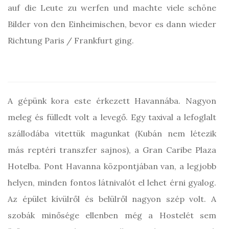
auf die Leute zu werfen und machte viele schöne
Bilder von den Einheimischen, bevor es dann wieder
Richtung Paris / Frankfurt ging.
A gépünk kora este érkezett Havannába. Nagyon
meleg és fülledt volt a levegő. Egy taxival a lefoglalt
szállodába vitettük magunkat (Kubán nem létezik
más reptéri transzfer sajnos), a Gran Caribe Plaza
Hotelba. Pont Havanna központjában van, a legjobb
helyen, minden fontos látnivalót el lehet érni gyalog.
Az épület kívülről és belülről nagyon szép volt. A
szobák minősége ellenben még a Hostelét sem