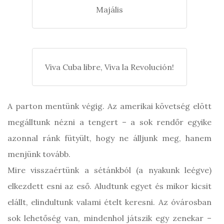
Majális
Viva Cuba libre, Viva la Revolución!
A parton mentünk végig. Az amerikai követség elött
megálltunk nézni a tengert – a sok rendőr egyike
azonnal ránk fütyült, hogy ne álljunk meg, hanem
menjünk tovább.
Mire visszaértünk a sétánkból (a nyakunk leégve)
elkezdett esni az eső. Aludtunk egyet és mikor kicsit
elállt, elindultunk valami ételt keresni. Az óvárosban
sok lehetőség van, mindenhol játszik egy zenekar –