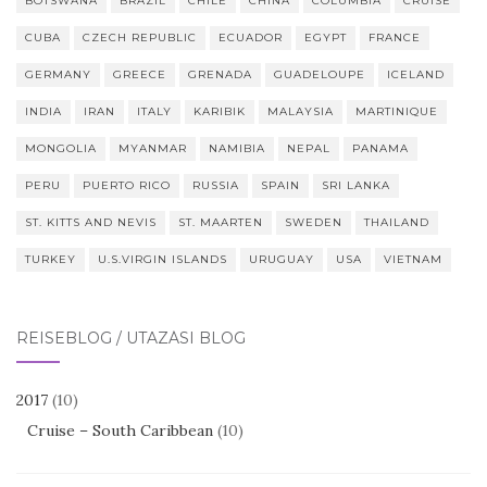
BOTSWANA
BRAZIL
CHILE
CHINA
COLUMBIA
CRUISE
CUBA
CZECH REPUBLIC
ECUADOR
EGYPT
FRANCE
GERMANY
GREECE
GRENADA
GUADELOUPE
ICELAND
INDIA
IRAN
ITALY
KARIBIK
MALAYSIA
MARTINIQUE
MONGOLIA
MYANMAR
NAMIBIA
NEPAL
PANAMA
PERU
PUERTO RICO
RUSSIA
SPAIN
SRI LANKA
ST. KITTS AND NEVIS
ST. MAARTEN
SWEDEN
THAILAND
TURKEY
U.S.VIRGIN ISLANDS
URUGUAY
USA
VIETNAM
REISEBLOG / UTAZÁSI BLOG
2017
(10)
Cruise – South Caribbean
(10)