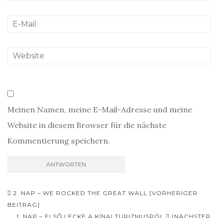
Meinen Namen, meine E-Mail-Adresse und meine
Website in diesem Browser für die nächste
Kommentierung speichern.
Beitrags-
2. NAP – WE ROCKED THE GREAT WALL [VORHERIGER
Navigation
BEITRAG]
1. NAP – ELSŐ LECKE A KÍNAI TURIZMUSRÓL
[NÄCHSTER