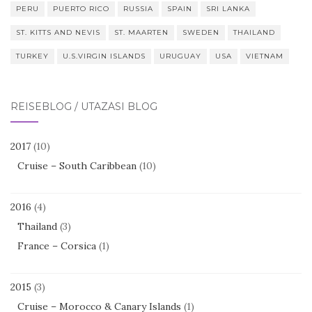
PERU
PUERTO RICO
RUSSIA
SPAIN
SRI LANKA
ST. KITTS AND NEVIS
ST. MAARTEN
SWEDEN
THAILAND
TURKEY
U.S.VIRGIN ISLANDS
URUGUAY
USA
VIETNAM
REISEBLOG / UTAZÁSI BLOG
2017
(10)
Cruise – South Caribbean
(10)
2016
(4)
Thailand
(3)
France – Corsica
(1)
2015
(3)
Cruise – Morocco & Canary Islands
(1)