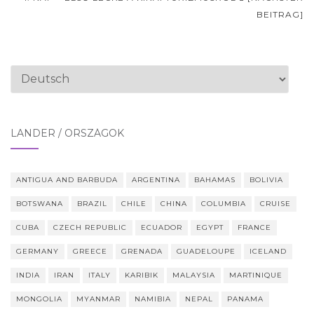
BEITRAG]
Sprache
auswählen
LÄNDER / ORSZÁGOK
ANTIGUA AND BARBUDA
ARGENTINA
BAHAMAS
BOLIVIA
BOTSWANA
BRAZIL
CHILE
CHINA
COLUMBIA
CRUISE
CUBA
CZECH REPUBLIC
ECUADOR
EGYPT
FRANCE
GERMANY
GREECE
GRENADA
GUADELOUPE
ICELAND
INDIA
IRAN
ITALY
KARIBIK
MALAYSIA
MARTINIQUE
MONGOLIA
MYANMAR
NAMIBIA
NEPAL
PANAMA