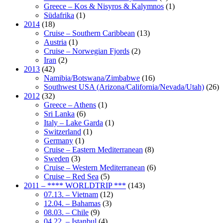
Greece – Kos & Nisyros & Kalymnos
(1)
Südafrika
(1)
2014
(18)
Cruise – Southern Caribbean
(13)
Austria
(1)
Cruise – Norwegian Fjords
(2)
Iran
(2)
2013
(42)
Namibia/Botswana/Zimbabwe
(16)
Southwest USA (Arizona/California/Nevada/Utah)
(26)
2012
(32)
Greece – Athens
(1)
Sri Lanka
(6)
Italy – Lake Garda
(1)
Switzerland
(1)
Germany
(1)
Cruise – Eastern Mediterranean
(8)
Sweden
(3)
Cruise – Western Mediterranean
(6)
Cruise – Red Sea
(5)
2011 – **** WORLDTRIP ***
(143)
07.13. – Vietnam
(12)
12.04. – Bahamas
(3)
08.03. – Chile
(9)
04.22. – Istanbul
(4)