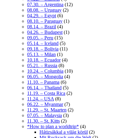
07.30. – Argentina
(12)
08.08. – Uruguay
(2)
04.29. – Egypt
(6)
08.10. – Paraguay
(1)
08.14. – Brazil
(4)
04.26. – Budapest
(1)
09.05. – Peru
(15)
05.14. – Iceland
(5)
09.18. – Bolivia
(11)
05.13. – Milan
(1)
10.18. – Ecuador
(4)
05.21. – Russia
(8)
10.24. – Columbia
(10)
06.05. – Mongolia
(4)
11.10. – Panama
(6)
06.14. – Thailand
(5)
11.19. – Costa Rica
(2)
11.24. – USA
(8)
06.22. – Myanmar
(7)
11.29. – St. Maarten
(2)
07.05. – Malaysia
(3)
11.30. – St. Kitts
(2)
*How to plan a worldtrip*
(4)
Hátizsákkal a világ körül
(2)
Mit Rucksack um die Welt
(2)