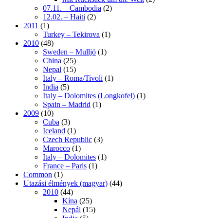
07.11. – Cambodia
(2)
12.02. – Haiti
(2)
2011
(1)
Turkey – Tekirova
(1)
2010
(48)
Sweden – Mulljö
(1)
China
(25)
Nepal
(15)
Italy – Roma/Tivoli
(1)
India
(5)
Italy – Dolomites (Longkofel)
(1)
Spain – Madrid
(1)
2009
(10)
Cuba
(3)
Iceland
(1)
Czech Republic
(3)
Marocco
(1)
Italy – Dolomites
(1)
France – Paris
(1)
Common
(1)
Utazási élmények (magyar)
(44)
2010
(44)
Kína
(25)
Nepál
(15)