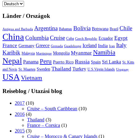
Sprache
auswählen
Länder / Országok
Argentina
Bolivia
Chile
Botswana
Bahamas
Brazil
Antigua and Barbuda
China
Columbia
Cruise
Egypt
Ecuador
Cuba
Czech Republic
Italy
France
Greece
Iceland
India
Germany
Grenada
Guadeloupe
Iran
Namibia
Karibik
Myanmar
Mongolia
Malaysia
Martinique
Nepal
Peru
Russia
Panama
Sri Lanka
Puerto Rico
Spain
St. Kitts
Thailand
Turkey
Sweden
and Nevis
St. Maarten
U.S.Virgin Islands
Uruguay
USA
Vietnam
Reiseblog / Utazási blog
2017
(10)
Cruise – South Caribbean
(10)
2016
(4)
Thailand
(3)
France – Corsica
(1)
2015
(3)
Cruise – Morocco & Canary Islands
(1)