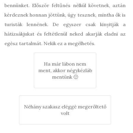
bennünket. Először feltűnés nélkül követnek, aztán
kérdeznek honnan jöttünk, úgy tesznek, mintha ők is
turisták lennének. De egyszer csak kinyitják a
hátizsákjukat és feltétlenül neked akarják eladni az
egész tartalmát. Nekik ez a megélhetés.
Ha már lábon nem
ment, akkor négykézláb
mentünk 🙂
Néhány szakasz eléggé megerőltető
volt