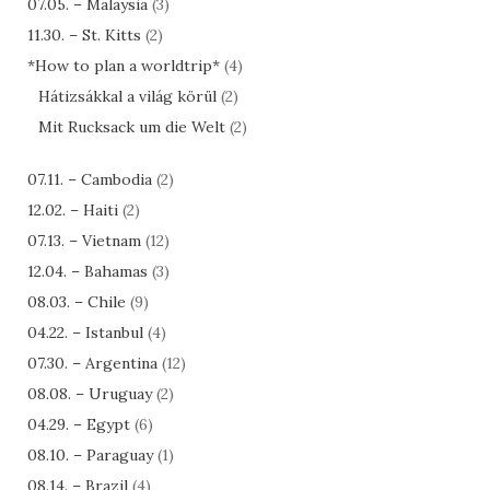
07.05. – Malaysia
(3)
11.30. – St. Kitts
(2)
*How to plan a worldtrip*
(4)
Hátizsákkal a világ körül
(2)
Mit Rucksack um die Welt
(2)
07.11. – Cambodia
(2)
12.02. – Haiti
(2)
07.13. – Vietnam
(12)
12.04. – Bahamas
(3)
08.03. – Chile
(9)
04.22. – Istanbul
(4)
07.30. – Argentina
(12)
08.08. – Uruguay
(2)
04.29. – Egypt
(6)
08.10. – Paraguay
(1)
08.14. – Brazil
(4)