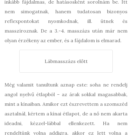
inkább fájdalmas, de hatásosként sorolnám be. Itt
nem simogatnak, hanem tudatosan bizonyos
reflexpontokat nyomkodnak, ill. ütnek és
masszíroznak. De a 3.-4. masszázs után már nem
olyan érzékeny az ember, és a fájdalom is elmarad.
Lábmasszázs előtt
Még valamit tanultunk aznap este: soha ne rendelj
angol nyelvű étlapból – az árak sokkal magasabbak,
mint a kínaiban. Amikor ezt észrevettem a szomszéd
asztalnál, kértem a kínai étlapot, de a nő nem akarta
ideadni, kézzel-lábbal ellenkezett. Ha nem
rendeltünk volna addigra, akkor ez lett volna a