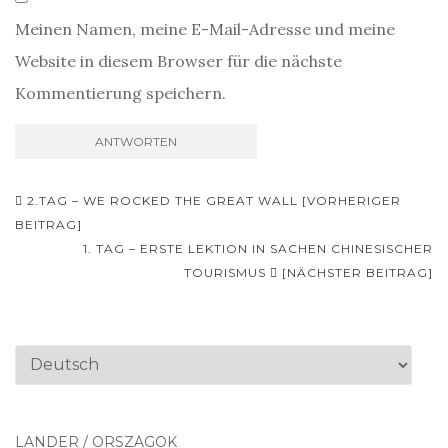
Meinen Namen, meine E-Mail-Adresse und meine
Website in diesem Browser für die nächste
Kommentierung speichern.
Beitrags-
2.TAG – WE ROCKED THE GREAT WALL [VORHERIGER
Navigation
BEITRAG]
1. TAG – ERSTE LEKTION IN SACHEN CHINESISCHER
TOURISMUS
[NÄCHSTER BEITRAG]
Sprache
auswählen
LÄNDER / ORSZÁGOK