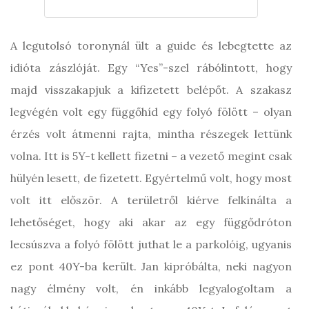
A legutolsó toronynál ült a guide és lebegtette az
idióta zászlóját. Egy “Yes”-szel rábólintott, hogy
majd visszakapjuk a kifizetett belépőt. A szakasz
legvégén volt egy függőhíd egy folyó fölött – olyan
érzés volt átmenni rajta, mintha részegek lettünk
volna. Itt is 5Y-t kellett fizetni – a vezető megint csak
hülyén lesett, de fizetett. Egyértelmű volt, hogy most
volt itt először. A területről kiérve felkínálta a
lehetőséget, hogy aki akar az egy függődróton
lecsúszva a folyó fölött juthat le a parkolóig, ugyanis
ez pont 40Y-ba került. Jan kipróbálta, neki nagyon
nagy élmény volt, én inkább legyalogoltam a