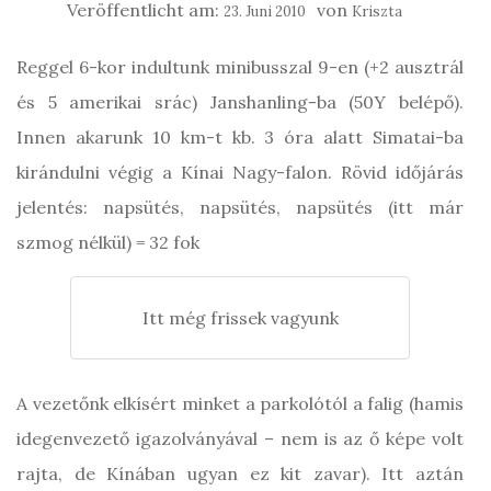
Veröffentlicht am:
von
23. Juni 2010
Kriszta
Reggel 6-kor indultunk minibusszal 9-en (+2 ausztrál
és 5 amerikai srác) Janshanling-ba (50Y belépő).
Innen akarunk 10 km-t kb. 3 óra alatt Simatai-ba
kirándulni végig a Kínai Nagy-falon. Rövid időjárás
jelentés: napsütés, napsütés, napsütés (itt már
szmog nélkül) = 32 fok
Itt még frissek vagyunk
A vezetőnk elkísért minket a parkolótól a falig (hamis
idegenvezető igazolványával – nem is az ő képe volt
rajta, de Kínában ugyan ez kit zavar). Itt aztán