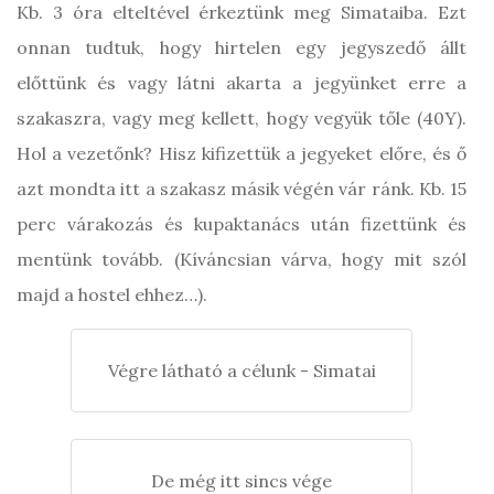
Kb. 3 óra elteltével érkeztünk meg Simataiba. Ezt
onnan tudtuk, hogy hirtelen egy jegyszedő állt
előttünk és vagy látni akarta a jegyünket erre a
szakaszra, vagy meg kellett, hogy vegyük tőle (40Y).
Hol a vezetőnk? Hisz kifizettük a jegyeket előre, és ő
azt mondta itt a szakasz másik végén vár ránk. Kb. 15
perc várakozás és kupaktanács után fizettünk és
mentünk tovább. (Kíváncsian várva, hogy mit szól
majd a hostel ehhez…).
Végre látható a célunk - Simatai
De még itt sincs vége