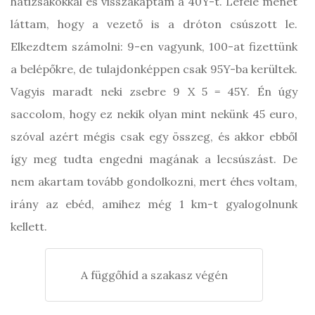
hátizsákokkal és visszakaptam a 40Y-t. Lefelé menet
láttam, hogy a vezető is a dróton csúszott le.
Elkezdtem számolni: 9-en vagyunk, 100-at fizettünk
a belépőkre, de tulajdonképpen csak 95Y-ba kerültek.
Vagyis maradt neki zsebre 9 X 5 = 45Y. Én úgy
saccolom, hogy ez nekik olyan mint nekünk 45 euro,
szóval azért mégis csak egy összeg, és akkor ebből
így meg tudta engedni magának a lecsúszást. De
nem akartam tovább gondolkozni, mert éhes voltam,
irány az ebéd, amihez még 1 km-t gyalogolnunk
kellett.
A függőhíd a szakasz végén