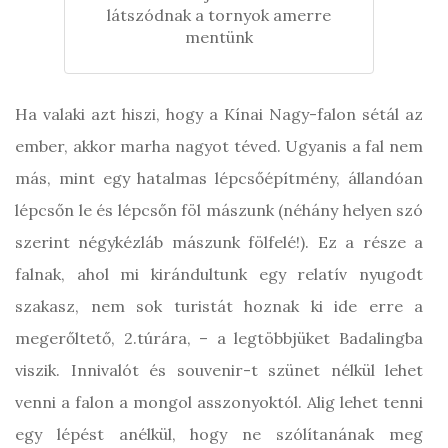
látszódnak a tornyok amerre
mentünk
Ha valaki azt hiszi, hogy a Kínai Nagy-falon sétál az
ember, akkor marha nagyot téved. Ugyanis a fal nem
más, mint egy hatalmas lépcsőépítmény, állandóan
lépcsőn le és lépcsőn föl mászunk (néhány helyen szó
szerint négykézláb mászunk fölfelé!). Ez a része a
falnak, ahol mi kirándultunk egy relatív nyugodt
szakasz, nem sok turistát hoznak ki ide erre a
megerőltető, 2.túrára, – a legtöbbjüket Badalingba
viszik. Innivalót és souvenir-t szünet nélkül lehet
venni a falon a mongol asszonyoktól. Alig lehet tenni
egy lépést anélkül, hogy ne szólítanának meg