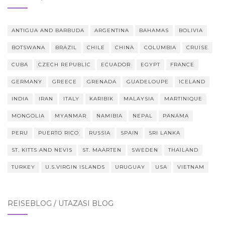
ANTIGUA AND BARBUDA
ARGENTINA
BAHAMAS
BOLIVIA
BOTSWANA
BRAZIL
CHILE
CHINA
COLUMBIA
CRUISE
CUBA
CZECH REPUBLIC
ECUADOR
EGYPT
FRANCE
GERMANY
GREECE
GRENADA
GUADELOUPE
ICELAND
INDIA
IRAN
ITALY
KARIBIK
MALAYSIA
MARTINIQUE
MONGOLIA
MYANMAR
NAMIBIA
NEPAL
PANAMA
PERU
PUERTO RICO
RUSSIA
SPAIN
SRI LANKA
ST. KITTS AND NEVIS
ST. MAARTEN
SWEDEN
THAILAND
TURKEY
U.S.VIRGIN ISLANDS
URUGUAY
USA
VIETNAM
REISEBLOG / UTAZÁSI BLOG