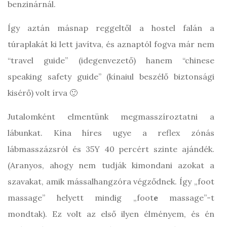
benzinárnál.
Így aztán másnap reggeltől a hostel falán a
túraplakát ki lett javítva, és aznaptól fogva már nem
“travel guide” (idegenvezető) hanem “chinese
speaking safety guide” (kínaiul beszélő biztonsági
kisérő) volt írva 🙂
Jutalomként elmentünk megmasszíroztatni a
lábunkat. Kína híres ugye a reflex zónás
lábmasszázsról és 35Y 40 percért szinte ajándék.
(Aranyos, ahogy nem tudják kimondani azokat a
szavakat, amik mássalhangzóra végződnek. Így „foot
massage” helyett mindig „foot
e
massage”-t
mondtak). Ez volt az első ilyen élményem, és én