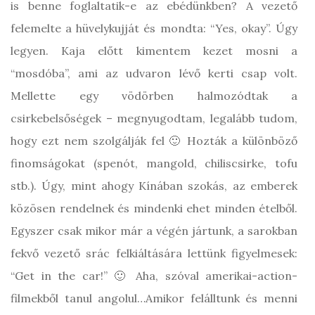
is benne foglaltatik-e az ebédünkben? A vezető
felemelte a hüvelykujját és mondta: “Yes, okay”. Úgy
legyen. Kaja előtt kimentem kezet mosni a
“mosdóba”, ami az udvaron lévő kerti csap volt.
Mellette egy vödörben halmozódtak a
csirkebelsőségek – megnyugodtam, legalább tudom,
hogy ezt nem szolgálják fel 🙂 Hozták a különböző
finomságokat (spenót, mangold, chiliscsirke, tofu
stb.). Úgy, mint ahogy Kínában szokás, az emberek
közösen rendelnek és mindenki ehet minden ételből.
Egyszer csak mikor már a végén jártunk, a sarokban
fekvő vezető srác felkiáltására lettünk figyelmesek:
“Get in the car!” 🙂 Aha, szóval amerikai-action-
filmekből tanul angolul…Amikor felálltunk és menni