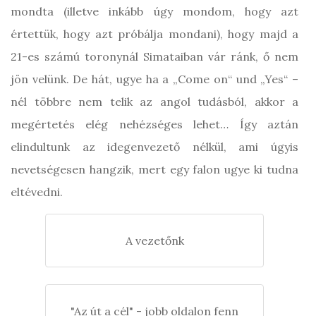
mondta (illetve inkább úgy mondom, hogy azt
értettük, hogy azt próbálja mondani), hogy majd a
21-es számú toronynál Simataiban vár ránk, ő nem
jön velünk. De hát, ugye ha a „Come on“ und „Yes“ –
nél többre nem telik az angol tudásból, akkor a
megértetés elég nehézséges lehet… Így aztán
elindultunk az idegenvezető nélkül, ami úgyis
nevetségesen hangzik, mert egy falon ugye ki tudna
eltévedni.
A vezetőnk
"Az út a cél" - jobb oldalon fenn