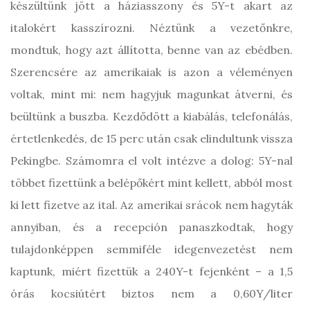
készültünk jött a háziasszony és 5Y-t akart az
italokért kasszírozni. Néztünk a vezetőnkre,
mondtuk, hogy azt állította, benne van az ebédben.
Szerencsére az amerikaiak is azon a véleményen
voltak, mint mi: nem hagyjuk magunkat átverni, és
beültünk a buszba. Kezdődött a kiabálás, telefonálás,
értetlenkedés, de 15 perc után csak elindultunk vissza
Pekingbe. Számomra el volt intézve a dolog: 5Y-nal
többet fizettünk a belépőkért mint kellett, abból most
ki lett fizetve az ital. Az amerikai srácok nem hagyták
annyiban, és a recepción panaszkodtak, hogy
tulajdonképpen semmiféle idegenvezetést nem
kaptunk, miért fizettük a 240Y-t fejenként – a 1,5
órás kocsiútért biztos nem a 0,60Y/liter