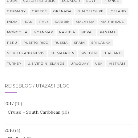
CUBA
CZECH REPUBLIC
ECUADOR
EGYPT
FRANCE
GERMANY
GREECE
GRENADA
GUADELOUPE
ICELAND
INDIA
IRAN
ITALY
KARIBIK
MALAYSIA
MARTINIQUE
MONGOLIA
MYANMAR
NAMIBIA
NEPAL
PANAMA
PERU
PUERTO RICO
RUSSIA
SPAIN
SRI LANKA
ST. KITTS AND NEVIS
ST. MAARTEN
SWEDEN
THAILAND
TURKEY
U.S.VIRGIN ISLANDS
URUGUAY
USA
VIETNAM
REISEBLOG / UTAZÁSI BLOG
2017
(10)
Cruise – South Caribbean
(10)
2016
(4)