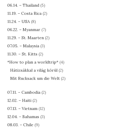
06.14. – Thailand
(5)
11.19. – Costa Rica
(2)
11.24. – USA
(8)
06.22. – Myanmar
(7)
11.29. – St. Maarten
(2)
07.05. – Malaysia
(3)
11.30. – St. Kitts
(2)
*How to plan a worldtrip*
(4)
Hátizsákkal a világ körül
(2)
Mit Rucksack um die Welt
(2)
07.11. – Cambodia
(2)
12.02. – Haiti
(2)
07.13. – Vietnam
(12)
12.04. – Bahamas
(3)
08.03. – Chile
(9)