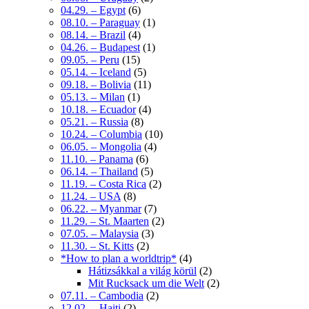
04.29. – Egypt
(6)
08.10. – Paraguay
(1)
08.14. – Brazil
(4)
04.26. – Budapest
(1)
09.05. – Peru
(15)
05.14. – Iceland
(5)
09.18. – Bolivia
(11)
05.13. – Milan
(1)
10.18. – Ecuador
(4)
05.21. – Russia
(8)
10.24. – Columbia
(10)
06.05. – Mongolia
(4)
11.10. – Panama
(6)
06.14. – Thailand
(5)
11.19. – Costa Rica
(2)
11.24. – USA
(8)
06.22. – Myanmar
(7)
11.29. – St. Maarten
(2)
07.05. – Malaysia
(3)
11.30. – St. Kitts
(2)
*How to plan a worldtrip*
(4)
Hátizsákkal a világ körül
(2)
Mit Rucksack um die Welt
(2)
07.11. – Cambodia
(2)
12.02. – Haiti
(2)