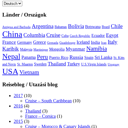
Sprache
auswählen
Länder / Országok
Argentina
Bolivia
Chile
Botswana
Bahamas
Brazil
Antigua and Barbuda
China
Columbia
Cruise
Egypt
Ecuador
Cuba
Czech Republic
Italy
France
Greece
Iceland
India
Germany
Grenada
Guadeloupe
Iran
Namibia
Karibik
Myanmar
Mongolia
Malaysia
Martinique
Nepal
Peru
Russia
Panama
Sri Lanka
Puerto Rico
Spain
St. Kitts
Thailand
Turkey
Sweden
and Nevis
St. Maarten
U.S.Virgin Islands
Uruguay
USA
Vietnam
Reiseblog / Utazási blog
2017
(10)
Cruise – South Caribbean
(10)
2016
(4)
Thailand
(3)
France – Corsica
(1)
2015
(3)
Cruise – Morocco & Canary Islands
(1)