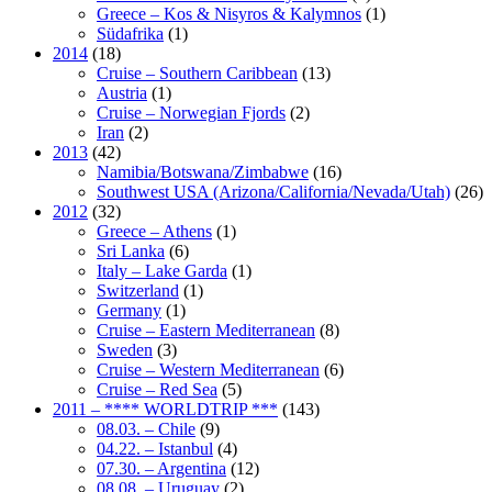
Greece – Kos & Nisyros & Kalymnos
(1)
Südafrika
(1)
2014
(18)
Cruise – Southern Caribbean
(13)
Austria
(1)
Cruise – Norwegian Fjords
(2)
Iran
(2)
2013
(42)
Namibia/Botswana/Zimbabwe
(16)
Southwest USA (Arizona/California/Nevada/Utah)
(26)
2012
(32)
Greece – Athens
(1)
Sri Lanka
(6)
Italy – Lake Garda
(1)
Switzerland
(1)
Germany
(1)
Cruise – Eastern Mediterranean
(8)
Sweden
(3)
Cruise – Western Mediterranean
(6)
Cruise – Red Sea
(5)
2011 – **** WORLDTRIP ***
(143)
08.03. – Chile
(9)
04.22. – Istanbul
(4)
07.30. – Argentina
(12)
08.08. – Uruguay
(2)