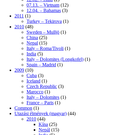
07.13. – Vietnam
(12)
12.04. – Bahamas
(3)
2011
(1)
Turkey – Tekirova
(1)
2010
(48)
Sweden – Mulljö
(1)
China
(25)
Nepal
(15)
Italy – Roma/Tivoli
(1)
India
(5)
Italy – Dolomites (Longkofel)
(1)
Spain – Madrid
(1)
2009
(10)
Cuba
(3)
Iceland
(1)
Czech Republic
(3)
Marocco
(1)
Italy – Dolomites
(1)
France – Paris
(1)
Common
(1)
Utazási élmények (magyar)
(44)
2010
(44)
Kína
(25)
Nepál
(15)