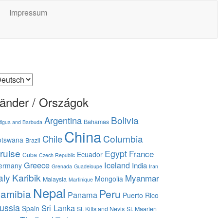
Impressum
prache
uswählen
änder / Országok
Bolivia
Argentina
Bahamas
tigua and Barbuda
China
Columbia
Chile
otswana
Brazil
ruise
Egypt
France
Ecuador
Cuba
Czech Republic
Greece
Iceland
India
ermany
Grenada
Guadeloupe
Iran
aly
Karibik
Myanmar
Mongolia
Malaysia
Martinique
Nepal
amibia
Peru
Panama
Puerto Rico
ussia
Sri Lanka
Spain
St. Kitts and Nevis
St. Maarten