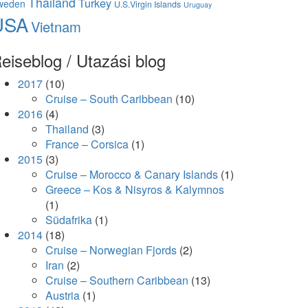
Thailand
Turkey
weden
U.S.Virgin Islands
Uruguay
USA
Vietnam
eiseblog / Utazási blog
2017
(10)
Cruise – South Caribbean
(10)
2016
(4)
Thailand
(3)
France – Corsica
(1)
2015
(3)
Cruise – Morocco & Canary Islands
(1)
Greece – Kos & Nisyros & Kalymnos
(1)
Südafrika
(1)
2014
(18)
Cruise – Norwegian Fjords
(2)
Iran
(2)
Cruise – Southern Caribbean
(13)
Austria
(1)