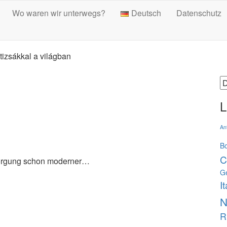
Wo waren wir unterwegs?
Deutsch
Datenschutz
tizsákkal a világban
S
a
L
An
B
C
sorgung schon moderner…
G
It
N
R