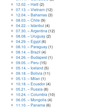
12.02. – Haiti
(2)
07.13. – Vietnam
(12)
12.04. – Bahamas
(3)
08.03. – Chile
(9)
04.22. – Istanbul
(4)
07.30. – Argentina
(12)
08.08. – Uruguay
(2)
04.29. – Egypt
(6)
08.10. – Paraguay
(1)
08.14. – Brazil
(4)
04.26. – Budapest
(1)
09.05. – Peru
(15)
05.14. – Iceland
(5)
09.18. – Bolivia
(11)
05.13. – Milan
(1)
10.18. – Ecuador
(4)
05.21. – Russia
(8)
10.24. – Columbia
(10)
06.05. – Mongolia
(4)
11.10. – Panama
(6)