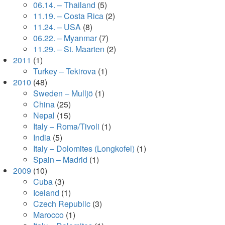
06.14. – Thailand
(5)
11.19. – Costa Rica
(2)
11.24. – USA
(8)
06.22. – Myanmar
(7)
11.29. – St. Maarten
(2)
2011
(1)
Turkey – Tekirova
(1)
2010
(48)
Sweden – Mulljö
(1)
China
(25)
Nepal
(15)
Italy – Roma/Tivoli
(1)
India
(5)
Italy – Dolomites (Longkofel)
(1)
Spain – Madrid
(1)
2009
(10)
Cuba
(3)
Iceland
(1)
Czech Republic
(3)
Marocco
(1)