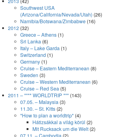
2013
(42)
Southwest USA
(Arizona/California/Nevada/Utah)
(26)
Namibia/Botswana/Zimbabwe
(16)
2012
(32)
Greece – Athens
(1)
Sri Lanka
(6)
Italy – Lake Garda
(1)
Switzerland
(1)
Germany
(1)
Cruise – Eastern Mediterranean
(8)
Sweden
(3)
Cruise – Western Mediterranean
(6)
Cruise – Red Sea
(5)
2011 – **** WORLDTRIP ***
(143)
07.05. – Malaysia
(3)
11.30. – St. Kitts
(2)
*How to plan a worldtrip*
(4)
Hátizsákkal a világ körül
(2)
Mit Rucksack um die Welt
(2)
07.11. – Cambodia
(2)