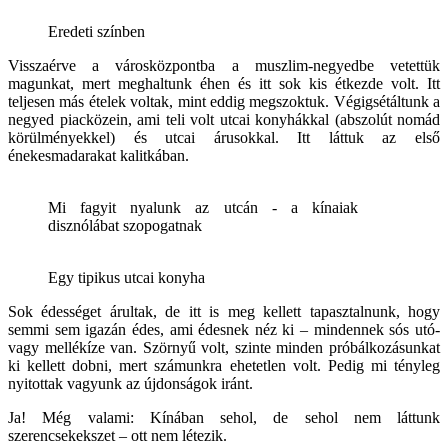
Eredeti színben
Visszaérve a városközpontba a muszlim-negyedbe vetettük
magunkat, mert meghaltunk éhen és itt sok kis étkezde volt. Itt
teljesen más ételek voltak, mint eddig megszoktuk. Végigsétáltunk a
negyed piacközein, ami teli volt utcai konyhákkal (abszolút nomád
körülményekkel) és utcai árusokkal. Itt láttuk az első
énekesmadarakat kalitkában.
Mi fagyit nyalunk az utcán - a kínaiak
disznólábat szopogatnak
Egy tipikus utcai konyha
Sok édességet árultak, de itt is meg kellett tapasztalnunk, hogy
semmi sem igazán édes, ami édesnek néz ki – mindennek sós utó-
vagy mellékíze van. Szörnyű volt, szinte minden próbálkozásunkat
ki kellett dobni, mert számunkra ehetetlen volt. Pedig mi tényleg
nyitottak vagyunk az újdonságok iránt.
Ja! Még valami: Kínában sehol, de sehol nem láttunk
szerencsekekszet – ott nem létezik.