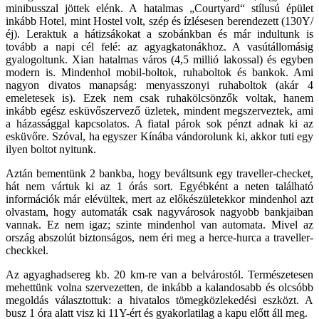
minibusszal jöttek elénk. A hatalmas „Courtyard“ stílusú épület
inkább Hotel, mint Hostel volt, szép és ízlésesen berendezett (130Y/
éj). Leraktuk a hátizsákokat a szobánkban és már indultunk is
tovább a napi cél felé: az agyagkatonákhoz. A vasútállomásig
gyalogoltunk. Xian hatalmas város (4,5 millió lakossal) és egyben
modern is. Mindenhol mobil-boltok, ruhaboltok és bankok. Ami
nagyon divatos manapság: menyasszonyi ruhaboltok (akár 4
emeletesek is). Ezek nem csak ruhakölcsönzők voltak, hanem
inkább egész esküvőszervező üzletek, mindent megszerveztek, ami
a házassággal kapcsolatos. A fiatal párok sok pénzt adnak ki az
esküvőre. Szóval, ha egyszer Kínába vándorolunk ki, akkor tuti egy
ilyen boltot nyitunk.
Aztán bementünk 2 bankba, hogy beváltsunk egy traveller-checket,
hát nem vártuk ki az 1 órás sort. Egyébként a neten található
információk már elévültek, mert az előkészületekkor mindenhol azt
olvastam, hogy automaták csak nagyvárosok nagyobb bankjaiban
vannak. Ez nem igaz; szinte mindenhol van automata. Mivel az
ország abszolút biztonságos, nem éri meg a herce-hurca a traveller-
checkkel.
Az agyaghadsereg kb. 20 km-re van a belvárostól. Természetesen
mehettünk volna szervezetten, de inkább a kalandosabb és olcsóbb
megoldás választottuk: a hivatalos tömegközlekedési eszközt. A
busz 1 óra alatt visz ki 11Y-ért és gyakorlatilag a kapu előtt áll meg.