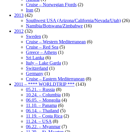
Cruise – Norwegian Fjords
(2)
Iran
(2)
2013
(42)
Southwest USA (Arizona/California/Nevada/Utah)
(26)
Namibia/Botswana/Zimbabwe
(16)
2012
(32)
Sweden
(3)
Cruise – Western Mediterranean
(6)
Cruise – Red Sea
(5)
Greece – Athens
(1)
Sri Lanka
(6)
Italy – Lake Garda
(1)
Switzerland
(1)
Germany
(1)
Cruise – Eastern Mediterranean
(8)
2011 – **** WORLDTRIP ***
(143)
05.21. – Russia
(8)
10.24. – Columbia
(10)
06.05. – Mongolia
(4)
11.10. – Panama
(6)
06.14. – Thailand
(5)
11.19. – Costa Rica
(2)
11.24. – USA
(8)
06.22. – Myanmar
(7)
11.29. – St. Maarten
(2)