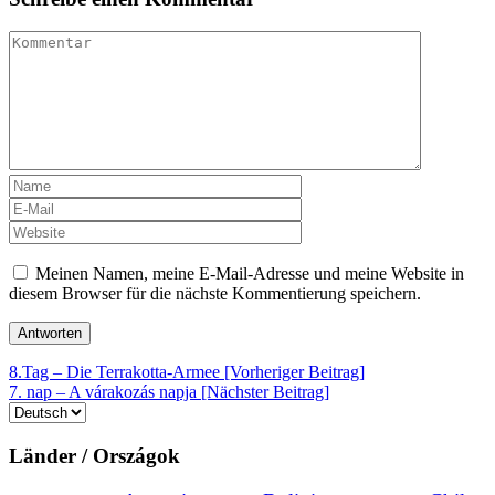
Meinen Namen, meine E-Mail-Adresse und meine Website in
diesem Browser für die nächste Kommentierung speichern.
Beitrags-
8.Tag – Die Terrakotta-Armee [Vorheriger Beitrag]
7. nap – A várakozás napja
[Nächster Beitrag]
Navigation
Sprache
auswählen
Länder / Országok