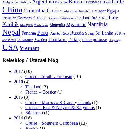
Argentina
Bolivia
Chile
Botswana
Bahamas
Brazil
Antigua and Barbuda
China
Columbia
Cruise
Egypt
Ecuador
Cuba
Czech Republic
Italy
France
Greece
Iceland
India
Germany
Grenada
Guadeloupe
Iran
Namibia
Karibik
Myanmar
Mongolia
Malaysia
Martinique
Nepal
Peru
Russia
Panama
Sri Lanka
Puerto Rico
Spain
St. Kitts
Thailand
Turkey
Sweden
and Nevis
St. Maarten
U.S.Virgin Islands
Uruguay
USA
Vietnam
Reiseblog / Utazási blog
2017
(10)
Cruise – South Caribbean
(10)
2016
(4)
Thailand
(3)
France – Corsica
(1)
2015
(3)
Cruise – Morocco & Canary Islands
(1)
Greece – Kos & Nisyros & Kalymnos
(1)
Südafrika
(1)
2014
(18)
Cruise – Southern Caribbean
(13)
Austria
(1)