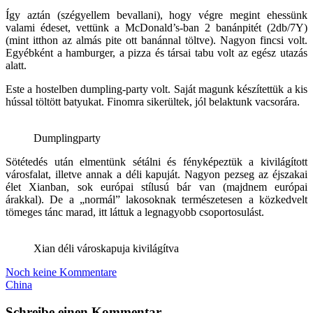
Így aztán (szégyellem bevallani), hogy végre megint ehessünk
valami édeset, vettünk a McDonald’s-ban 2 banánpitét (2db/7Y)
(mint itthon az almás pite ott banánnal töltve). Nagyon fincsi volt.
Egyébként a hamburger, a pizza és társai tabu volt az egész utazás
alatt.
Este a hostelben dumpling-party volt. Saját magunk készítettük a kis
hússal töltött batyukat. Finomra sikerültek, jól belaktunk vacsorára.
Dumplingparty
Sötétedés után elmentünk sétálni és fényképeztük a kivilágított
városfalat, illetve annak a déli kapuját. Nagyon pezseg az éjszakai
élet Xianban, sok európai stílusú bár van (majdnem európai
árakkal). De a „normál” lakosoknak természetesen a közkedvelt
tömeges tánc marad, itt láttuk a legnagyobb csoportosulást.
Xian déli városkapuja kivilágítva
Noch keine Kommentare
China
Schreibe einen Kommentar