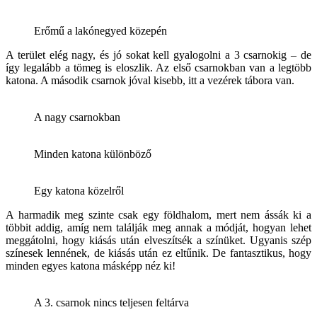
Erőmű a lakónegyed közepén
A terület elég nagy, és jó sokat kell gyalogolni a 3 csarnokig – de
így legalább a tömeg is eloszlik. Az első csarnokban van a legtöbb
katona. A második csarnok jóval kisebb, itt a vezérek tábora van.
A nagy csarnokban
Minden katona különböző
Egy katona közelről
A harmadik meg szinte csak egy földhalom, mert nem ássák ki a
többit addig, amíg nem találják meg annak a módját, hogyan lehet
meggátolni, hogy kiásás után elveszítsék a színüket. Ugyanis szép
színesek lennének, de kiásás után ez eltűnik. De fantasztikus, hogy
minden egyes katona másképp néz ki!
A 3. csarnok nincs teljesen feltárva