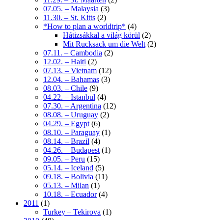
07.05. – Malaysia
(3)
11.30. – St. Kitts
(2)
*How to plan a worldtrip*
(4)
Hátizsákkal a világ körül
(2)
Mit Rucksack um die Welt
(2)
07.11. – Cambodia
(2)
12.02. – Haiti
(2)
07.13. – Vietnam
(12)
12.04. – Bahamas
(3)
08.03. – Chile
(9)
04.22. – Istanbul
(4)
07.30. – Argentina
(12)
08.08. – Uruguay
(2)
04.29. – Egypt
(6)
08.10. – Paraguay
(1)
08.14. – Brazil
(4)
04.26. – Budapest
(1)
09.05. – Peru
(15)
05.14. – Iceland
(5)
09.18. – Bolivia
(11)
05.13. – Milan
(1)
10.18. – Ecuador
(4)
2011
(1)
Turkey – Tekirova
(1)