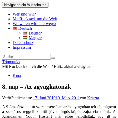
Navigation ein-/ausschalten
Wer sind wir?
Mit Rucksack um die Welt
Wo waren wir unterwegs?
Deutsch
Deutsch
Magyar
Datenschutz
Impressum
Tripmunks
Mit Rucksack durch die Welt / Hátizsákkal a világban
Kína
8. nap – Az agyagkatonák
Veröffentlicht am:
17. Juni 2010
19. März 2011
von
Kriszta
A 9 órás éjszakai út szerencsére hamar és nyugodtan telt el, mígnem
a szokásos reggeli kintről jövő hörgős-köpős zajra ébredtünk. A
Xiangzimen Youth Hostel-t már előre lefoglaltuk, így itt is