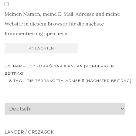
Meinen Namen, meine E-Mail-Adresse und meine
Website in diesem Browser für die nächste
Kommentierung speichern.
Beitrags-
9. NAP – EGY FORRÓ NAP XIANBAN [VORHERIGER
Navigation
BEITRAG]
8.TAG – DIE TERRAKOTTA-ARMEE
[NÄCHSTER BEITRAG]
Sprache
auswählen
LÄNDER / ORSZÁGOK