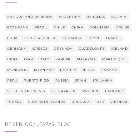
ANTIGUA AND BARBUDA
ARGENTINA
BAHAMAS
BOLIVIA
BOTSWANA
BRAZIL
CHILE
CHINA
COLUMBIA
CRUISE
CUBA
CZECH REPUBLIC
ECUADOR
EGYPT
FRANCE
GERMANY
GREECE
GRENADA
GUADELOUPE
ICELAND
INDIA
IRAN
ITALY
KARIBIK
MALAYSIA
MARTINIQUE
MONGOLIA
MYANMAR
NAMIBIA
NEPAL
PANAMA
PERU
PUERTO RICO
RUSSIA
SPAIN
SRI LANKA
ST. KITTS AND NEVIS
ST. MAARTEN
SWEDEN
THAILAND
TURKEY
U.S.VIRGIN ISLANDS
URUGUAY
USA
VIETNAM
REISEBLOG / UTAZÁSI BLOG