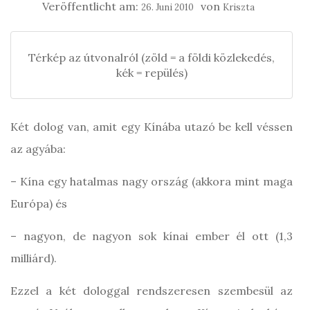
Veröffentlicht am:
von
26. Juni 2010
Kriszta
Térkép az útvonalról (zöld = a földi közlekedés,
kék = repülés)
Két dolog van, amit egy Kínába utazó be kell véssen
az agyába:
– Kína egy hatalmas nagy ország (akkora mint maga
Európa) és
– nagyon, de nagyon sok kínai ember él ott (1,3
milliárd).
Ezzel a két dologgal rendszeresen szembesül az