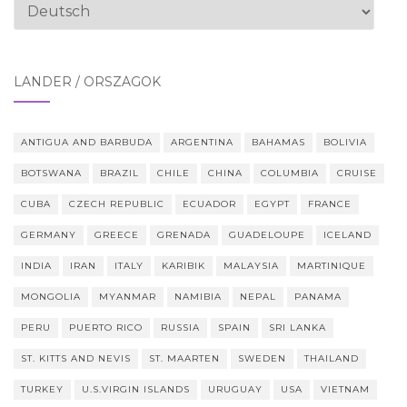
Sprache
auswählen
LÄNDER / ORSZÁGOK
ANTIGUA AND BARBUDA
ARGENTINA
BAHAMAS
BOLIVIA
BOTSWANA
BRAZIL
CHILE
CHINA
COLUMBIA
CRUISE
CUBA
CZECH REPUBLIC
ECUADOR
EGYPT
FRANCE
GERMANY
GREECE
GRENADA
GUADELOUPE
ICELAND
INDIA
IRAN
ITALY
KARIBIK
MALAYSIA
MARTINIQUE
MONGOLIA
MYANMAR
NAMIBIA
NEPAL
PANAMA
PERU
PUERTO RICO
RUSSIA
SPAIN
SRI LANKA
ST. KITTS AND NEVIS
ST. MAARTEN
SWEDEN
THAILAND
TURKEY
U.S.VIRGIN ISLANDS
URUGUAY
USA
VIETNAM