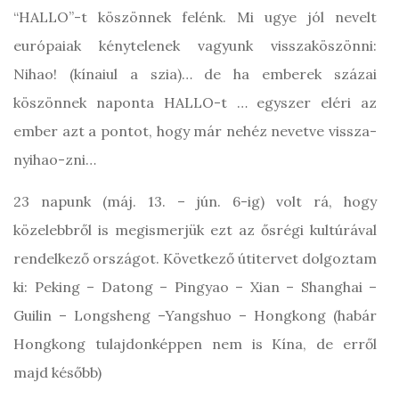
“HALLO”-t köszönnek felénk. Mi ugye jól nevelt
európaiak kénytelenek vagyunk visszaköszönni:
Nihao! (kínaiul a szia)… de ha emberek százai
köszönnek naponta HALLO-t … egyszer eléri az
ember azt a pontot, hogy már nehéz nevetve vissza-
nyihao-zni…
23 napunk (máj. 13. – jún. 6-ig) volt rá, hogy
közelebbről is megismerjük ezt az ősrégi kultúrával
rendelkező országot. Következő útitervet dolgoztam
ki: Peking – Datong – Pingyao – Xian – Shanghai –
Guilin – Longsheng –Yangshuo – Hongkong (habár
Hongkong tulajdonképpen nem is Kína, de erről
majd később)