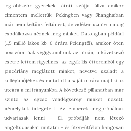
legtöbbször gyerekek tátott szájjal állva amikor
elmentem mellettük. Pekingben vagy Shanghaiban
már nem keltünk feltűnést, de vidéken szinte mindig
csodálkozva néznek meg minket. Datongban például
(1,5 millió lakos kb. 6 órára Pekingtől), amikor öten
hosszúorrúak végigvonultunk az utcán, a következő
esetre lettem figyelmes: az egyik kis étteremből egy
pincérlány meglátott minket, nevetve szaladt a
kolléganőjéhez és mutatott a saját orrára majd ki az
utcára a mi irányunkba. A következő pillanatban már
szinte az egész vendégsereg minket nézett,
némelyikük integetett. Az emberek megpróbálnak
udvariasak lenni – ill. próbálják nem létező
angoltudásukat mutatni – és úton-útfélen hangosan