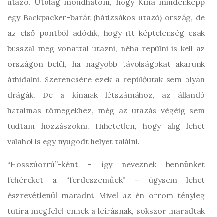
utazó. Utólag mondhatom, hogy Kína mindenképp
egy Backpacker-barát (hátizsákos utazó) ország, de
az első pontból adódik, hogy itt képtelenség csak
busszal meg vonattal utazni, néha repülni is kell az
országon belül, ha nagyobb távolságokat akarunk
áthidalni. Szerencsére ezek a repülőutak sem olyan
drágák. De a kínaiak létszámához, az állandó
hatalmas tömegekhez, még az utazás végéig sem
tudtam hozzászokni. Hihetetlen, hogy alig lehet
valahol is egy nyugodt helyet találni.
“Hosszúorrú”-ként – így neveznek bennünket
fehéreket a “ferdeszeműek” – úgysem lehet
észrevétlenül maradni. Mivel az én orrom tényleg
tutira megfelel ennek a leírásnak, sokszor maradtak