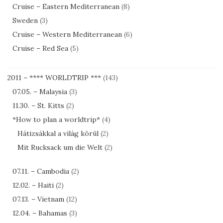
Cruise – Eastern Mediterranean
(8)
Sweden
(3)
Cruise – Western Mediterranean
(6)
Cruise – Red Sea
(5)
2011 – **** WORLDTRIP ***
(143)
07.05. – Malaysia
(3)
11.30. – St. Kitts
(2)
*How to plan a worldtrip*
(4)
Hátizsákkal a világ körül
(2)
Mit Rucksack um die Welt
(2)
07.11. – Cambodia
(2)
12.02. – Haiti
(2)
07.13. – Vietnam
(12)
12.04. – Bahamas
(3)