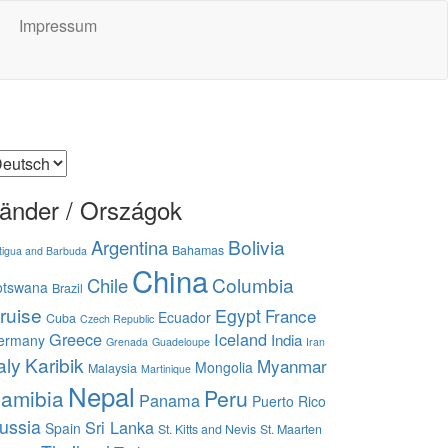
Impressum
prache
uswählen
änder / Országok
Bolivia
Argentina
Bahamas
tigua and Barbuda
China
Columbia
Chile
otswana
Brazil
ruise
Egypt
France
Ecuador
Cuba
Czech Republic
Greece
Iceland
India
ermany
Grenada
Guadeloupe
Iran
aly
Karibik
Myanmar
Mongolia
Malaysia
Martinique
Nepal
amibia
Peru
Panama
Puerto Rico
ussia
Sri Lanka
Spain
St. Kitts and Nevis
St. Maarten