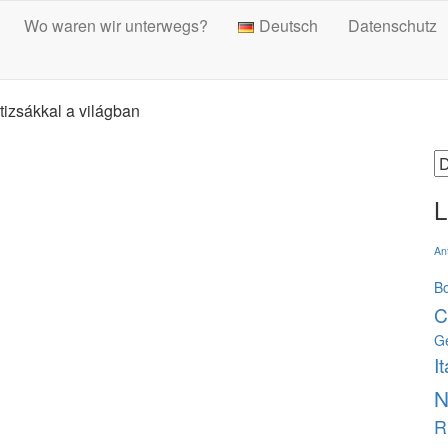
Wo waren wir unterwegs?
Deutsch
Datenschutz
tizsákkal a világban
S
a
L
An
B
C
G
It
N
R