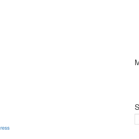
M
S
S
n
ress