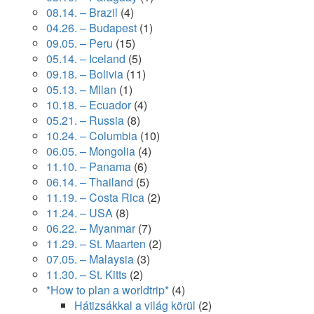
08.14. – Brazil
(4)
04.26. – Budapest
(1)
09.05. – Peru
(15)
05.14. – Iceland
(5)
09.18. – Bolivia
(11)
05.13. – Milan
(1)
10.18. – Ecuador
(4)
05.21. – Russia
(8)
10.24. – Columbia
(10)
06.05. – Mongolia
(4)
11.10. – Panama
(6)
06.14. – Thailand
(5)
11.19. – Costa Rica
(2)
11.24. – USA
(8)
06.22. – Myanmar
(7)
11.29. – St. Maarten
(2)
07.05. – Malaysia
(3)
11.30. – St. Kitts
(2)
*How to plan a worldtrip*
(4)
Hátizsákkal a világ körül
(2)