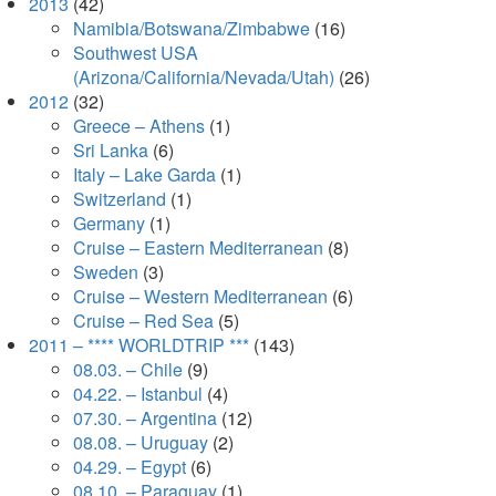
2013
(42)
Namibia/Botswana/Zimbabwe
(16)
Southwest USA
(Arizona/California/Nevada/Utah)
(26)
2012
(32)
Greece – Athens
(1)
Sri Lanka
(6)
Italy – Lake Garda
(1)
Switzerland
(1)
Germany
(1)
Cruise – Eastern Mediterranean
(8)
Sweden
(3)
Cruise – Western Mediterranean
(6)
Cruise – Red Sea
(5)
2011 – **** WORLDTRIP ***
(143)
08.03. – Chile
(9)
04.22. – Istanbul
(4)
07.30. – Argentina
(12)
08.08. – Uruguay
(2)
04.29. – Egypt
(6)
08.10. – Paraguay
(1)