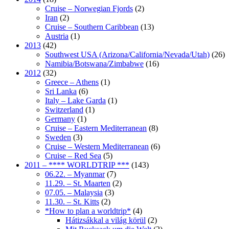
Cruise – Norwegian Fjords
(2)
Iran
(2)
Cruise – Southern Caribbean
(13)
Austria
(1)
2013
(42)
Southwest USA (Arizona/California/Nevada/Utah)
(26)
Namibia/Botswana/Zimbabwe
(16)
2012
(32)
Greece – Athens
(1)
Sri Lanka
(6)
Italy – Lake Garda
(1)
Switzerland
(1)
Germany
(1)
Cruise – Eastern Mediterranean
(8)
Sweden
(3)
Cruise – Western Mediterranean
(6)
Cruise – Red Sea
(5)
2011 – **** WORLDTRIP ***
(143)
06.22. – Myanmar
(7)
11.29. – St. Maarten
(2)
07.05. – Malaysia
(3)
11.30. – St. Kitts
(2)
*How to plan a worldtrip*
(4)
Hátizsákkal a világ körül
(2)