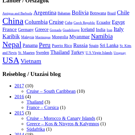
Länder / Országok
Argentina
Bolivia
Chile
Botswana
Bahamas
Brazil
Antigua and Barbuda
China
Columbia
Cruise
Egypt
Ecuador
Cuba
Czech Republic
Italy
France
Greece
Iceland
India
Germany
Grenada
Guadeloupe
Iran
Namibia
Karibik
Myanmar
Mongolia
Malaysia
Martinique
Nepal
Peru
Russia
Panama
Sri Lanka
Puerto Rico
Spain
St. Kitts
Thailand
Turkey
Sweden
and Nevis
St. Maarten
U.S.Virgin Islands
Uruguay
USA
Vietnam
Reiseblog / Utazási blog
2017
(10)
Cruise – South Caribbean
(10)
2016
(4)
Thailand
(3)
France – Corsica
(1)
2015
(3)
Cruise – Morocco & Canary Islands
(1)
Greece – Kos & Nisyros & Kalymnos
(1)
Südafrika
(1)
2014
(18)