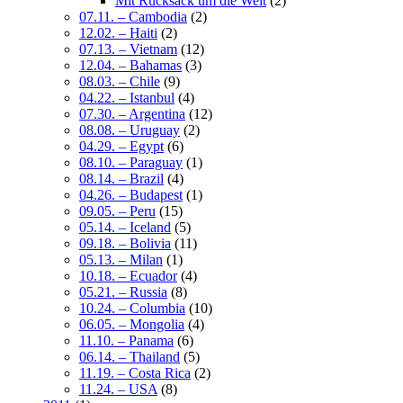
Mit Rucksack um die Welt
(2)
07.11. – Cambodia
(2)
12.02. – Haiti
(2)
07.13. – Vietnam
(12)
12.04. – Bahamas
(3)
08.03. – Chile
(9)
04.22. – Istanbul
(4)
07.30. – Argentina
(12)
08.08. – Uruguay
(2)
04.29. – Egypt
(6)
08.10. – Paraguay
(1)
08.14. – Brazil
(4)
04.26. – Budapest
(1)
09.05. – Peru
(15)
05.14. – Iceland
(5)
09.18. – Bolivia
(11)
05.13. – Milan
(1)
10.18. – Ecuador
(4)
05.21. – Russia
(8)
10.24. – Columbia
(10)
06.05. – Mongolia
(4)
11.10. – Panama
(6)
06.14. – Thailand
(5)
11.19. – Costa Rica
(2)
11.24. – USA
(8)