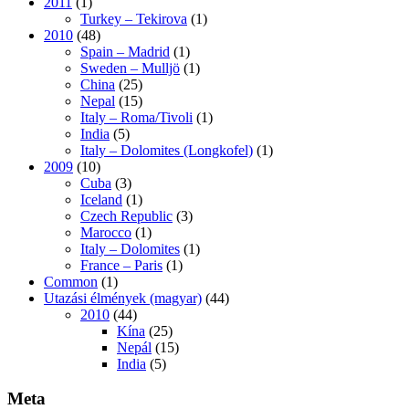
2011
(1)
Turkey – Tekirova
(1)
2010
(48)
Spain – Madrid
(1)
Sweden – Mulljö
(1)
China
(25)
Nepal
(15)
Italy – Roma/Tivoli
(1)
India
(5)
Italy – Dolomites (Longkofel)
(1)
2009
(10)
Cuba
(3)
Iceland
(1)
Czech Republic
(3)
Marocco
(1)
Italy – Dolomites
(1)
France – Paris
(1)
Common
(1)
Utazási élmények (magyar)
(44)
2010
(44)
Kína
(25)
Nepál
(15)
India
(5)
Meta