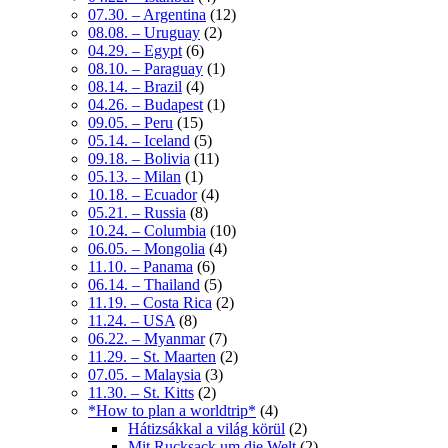
07.30. – Argentina
(12)
08.08. – Uruguay
(2)
04.29. – Egypt
(6)
08.10. – Paraguay
(1)
08.14. – Brazil
(4)
04.26. – Budapest
(1)
09.05. – Peru
(15)
05.14. – Iceland
(5)
09.18. – Bolivia
(11)
05.13. – Milan
(1)
10.18. – Ecuador
(4)
05.21. – Russia
(8)
10.24. – Columbia
(10)
06.05. – Mongolia
(4)
11.10. – Panama
(6)
06.14. – Thailand
(5)
11.19. – Costa Rica
(2)
11.24. – USA
(8)
06.22. – Myanmar
(7)
11.29. – St. Maarten
(2)
07.05. – Malaysia
(3)
11.30. – St. Kitts
(2)
*How to plan a worldtrip*
(4)
Hátizsákkal a világ körül
(2)
Mit Rucksack um die Welt
(2)