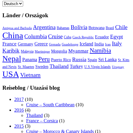
Sprache
auswählen
Länder / Országok
Argentina
Bolivia
Chile
Botswana
Bahamas
Brazil
Antigua and Barbuda
China
Columbia
Cruise
Egypt
Ecuador
Cuba
Czech Republic
Italy
France
Greece
Iceland
India
Germany
Grenada
Guadeloupe
Iran
Namibia
Karibik
Myanmar
Mongolia
Malaysia
Martinique
Nepal
Peru
Russia
Panama
Sri Lanka
Puerto Rico
Spain
St. Kitts
Thailand
Turkey
Sweden
and Nevis
St. Maarten
U.S.Virgin Islands
Uruguay
USA
Vietnam
Reiseblog / Utazási blog
2017
(10)
Cruise – South Caribbean
(10)
2016
(4)
Thailand
(3)
France – Corsica
(1)
2015
(3)
Cruise – Morocco & Canary Islands
(1)