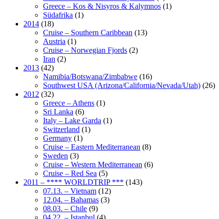
Greece – Kos & Nisyros & Kalymnos
(1)
Südafrika
(1)
2014
(18)
Cruise – Southern Caribbean
(13)
Austria
(1)
Cruise – Norwegian Fjords
(2)
Iran
(2)
2013
(42)
Namibia/Botswana/Zimbabwe
(16)
Southwest USA (Arizona/California/Nevada/Utah)
(26)
2012
(32)
Greece – Athens
(1)
Sri Lanka
(6)
Italy – Lake Garda
(1)
Switzerland
(1)
Germany
(1)
Cruise – Eastern Mediterranean
(8)
Sweden
(3)
Cruise – Western Mediterranean
(6)
Cruise – Red Sea
(5)
2011 – **** WORLDTRIP ***
(143)
07.13. – Vietnam
(12)
12.04. – Bahamas
(3)
08.03. – Chile
(9)
04.22. – Istanbul
(4)