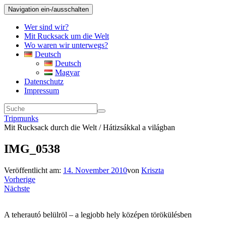
Navigation ein-/ausschalten
Wer sind wir?
Mit Rucksack um die Welt
Wo waren wir unterwegs?
Deutsch
Deutsch
Magyar
Datenschutz
Impressum
Tripmunks
Mit Rucksack durch die Welt / Hátizsákkal a világban
IMG_0538
Veröffentlicht am:
14. November 2010
von
Kriszta
Vorherige
Nächste
A teherautó belülröl – a legjobb hely középen törökülésben