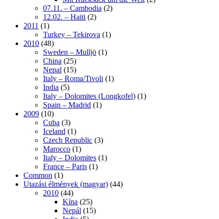
07.11. – Cambodia
(2)
12.02. – Haiti
(2)
2011
(1)
Turkey – Tekirova
(1)
2010
(48)
Sweden – Mulljö
(1)
China
(25)
Nepal
(15)
Italy – Roma/Tivoli
(1)
India
(5)
Italy – Dolomites (Longkofel)
(1)
Spain – Madrid
(1)
2009
(10)
Cuba
(3)
Iceland
(1)
Czech Republic
(3)
Marocco
(1)
Italy – Dolomites
(1)
France – Paris
(1)
Common
(1)
Utazási élmények (magyar)
(44)
2010
(44)
Kína
(25)
Nepál
(15)