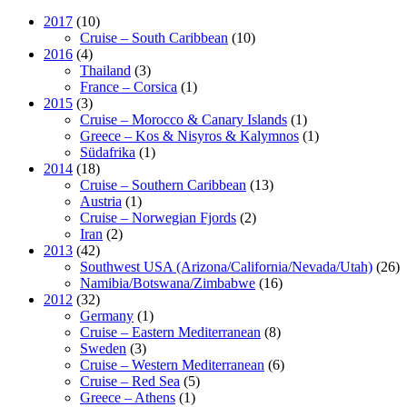
2017
(10)
Cruise – South Caribbean
(10)
2016
(4)
Thailand
(3)
France – Corsica
(1)
2015
(3)
Cruise – Morocco & Canary Islands
(1)
Greece – Kos & Nisyros & Kalymnos
(1)
Südafrika
(1)
2014
(18)
Cruise – Southern Caribbean
(13)
Austria
(1)
Cruise – Norwegian Fjords
(2)
Iran
(2)
2013
(42)
Southwest USA (Arizona/California/Nevada/Utah)
(26)
Namibia/Botswana/Zimbabwe
(16)
2012
(32)
Germany
(1)
Cruise – Eastern Mediterranean
(8)
Sweden
(3)
Cruise – Western Mediterranean
(6)
Cruise – Red Sea
(5)
Greece – Athens
(1)