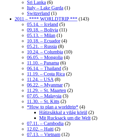
Sri Lanka
(6)
Italy – Lake Garda
(1)
Switzerland
(1)
2011 – **** WORLDTRIP ***
(143)
05.14. – Iceland
(5)
09.18. – Bolivia
(11)
05.13. – Milan
(1)
10.18. – Ecuador
(4)
05.21. – Russia
(8)
10.24. – Columbia
(10)
06.05. – Mongolia
(4)
11.10. – Panama
(6)
06.14. – Thailand
(5)
11.19. – Costa Rica
(2)
11.24. – USA
(8)
06.22. – Myanmar
(7)
11.29. – St. Maarten
(2)
07.05. – Malaysia
(3)
11.30. – St. Kitts
(2)
*How to plan a worldtrip*
(4)
Hátizsákkal a világ körül
(2)
Mit Rucksack um die Welt
(2)
07.11. – Cambodia
(2)
12.02. – Haiti
(2)
07.13. – Vietnam
(12)