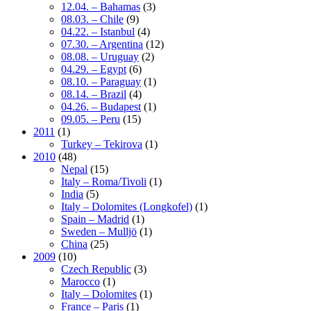
12.04. – Bahamas
(3)
08.03. – Chile
(9)
04.22. – Istanbul
(4)
07.30. – Argentina
(12)
08.08. – Uruguay
(2)
04.29. – Egypt
(6)
08.10. – Paraguay
(1)
08.14. – Brazil
(4)
04.26. – Budapest
(1)
09.05. – Peru
(15)
2011
(1)
Turkey – Tekirova
(1)
2010
(48)
Nepal
(15)
Italy – Roma/Tivoli
(1)
India
(5)
Italy – Dolomites (Longkofel)
(1)
Spain – Madrid
(1)
Sweden – Mulljö
(1)
China
(25)
2009
(10)
Czech Republic
(3)
Marocco
(1)
Italy – Dolomites
(1)
France – Paris
(1)