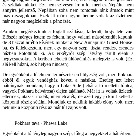
és szidtak minket. Ezt nem szívesen írom le, mert ez Nepálra nem
annyira jellemző, Nepálban soha nem rontottak ránk árusok mint
más országokban. Ezek itt már nagyon benne voltak az üzletben,
már nagyon megízlelték a pénz ízét.
Amikor megérkeztünk a foglalt szállásra, kiderült, hogy tele van.
Először mérges lettem és féltem, hogy valami másodrendűt kapunk,
de 3 házzal arrébb kísértek minket a New Annapurna Guest House-
ba, és fellélegeztem, mert egy nagyon szép, tiszta, rendes, csendes
házban kötöttünk ki. Az erkélyről szép látvány tárult elénk a
hegycsúcsokra. A kertben lehetett üldögélni,és melegvíz is volt. (Ezt
alá kell húzni, sok helyen nincsen).
De egyébként a félelmem természetesen hülyeség volt, mert Pokhara
ebből él, egyik vendégház követi a másikat. Esetleg azt lehet
hátránynak mondani, hogy a Lake Side (tehát a tó melletti főutca,
vagyok Pokhara belvárosa) elején található. Már itt is voltak üzletek,
éttermek, utazási irodák, internetcafék, de azért egy jó km-t kellett a
központi részig sétálni. Mondjuk ez nekünk inkább előny volt, mert
nekünk a központi rész az már túl zajos volt.
Pokhara tava - Phewa Lake
Egyébként a tó tényleg nagyon szép, főleg a hegyekkel a háttérben.