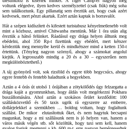
ülésünkhöz is kísértek minket. A Tiger Camp-el nagyon meg
voltunk elégedve, ilyen kedves személyzettel (csak fiúk) még soha
sem találkoztunk. Egy pillanatig sem éreztük azt, hogy csak azért
kedvesek, mert pénzt akartak. Ezért aztán kaptak is borravalót.
Hát a szépen kidíszített és kifestett turistabusz kényelmetlenebb volt
mint a közbusz, amivel Chitwanba mentünk. Már 1 óra után alig
éreztük a hátsó felünket. Ráadásul egy drága helyen álltunk meg
ebédelni, ahol 350 Rp-t fizettünk egy ebédért, mert kétszer
kérdeztük meg mennyibe kerül és mindkétszer mind a ketten 150-t
értettünk. (Tényleg nagyon szörnyű, ahogy a számokat angolul
kiejtik. A legrosszabb mindig a 20 és a 30 – egyszerűen nem
megkülönböztethető.)
A táj gyönyörű volt, sok rizsföld és egyre több hegycsúcs, ahogy
egyre fentebb és fentebb haladtunk a hegyekben.
Aztán a 4 órás út utolsó 1 órájában a zötykölődés úgy felzargatta a
drága kaját a gyomrunkban, hogy áldás volt megérkezni Pokhara
buszállomására. Ahol aztán a szokásos őrület kezdődött: 100
szállásközvetítő és 50 taxis ugrik rá egyszerre az emberre,
dollárjelekkel a szemükben … boldog voltam, hogy foglaltunk
szállást. De mikor elutasítottuk őket, és nem hagytuk becsapni
magunkat, hogy a mi szállásunk nem is jó helyen van, hanem a
város másik végén stb. sőt közöltük, hogy taxi sem kell, hanem
gyalog fogjuk megtenni a kb. 600 m-t, erre nagyon bemérgesedtek