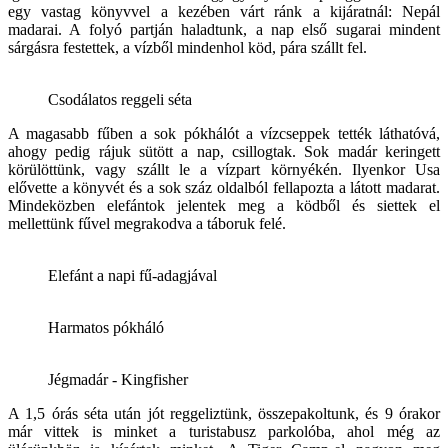
egy vastag könyvvel a kezében várt ránk a kijáratnál: Nepál
madarai. A folyó partján haladtunk, a nap első sugarai mindent
sárgásra festettek, a vízből mindenhol köd, pára szállt fel.
Csodálatos reggeli séta
A magasabb fűben a sok pókhálót a vízcseppek tették láthatóvá,
ahogy pedig rájuk sütött a nap, csillogtak. Sok madár keringett
körülöttünk, vagy szállt le a vízpart környékén. Ilyenkor Usa
elővette a könyvét és a sok száz oldalból fellapozta a látott madarat.
Mindeközben elefántok jelentek meg a ködből és siettek el
mellettünk fűvel megrakodva a táboruk felé.
Elefánt a napi fű-adagjával
Harmatos pókháló
Jégmadár - Kingfisher
A 1,5 órás séta után jót reggeliztünk, összepakoltunk, és 9 órakor
már vittek is minket a turistabusz parkolóba, ahol még az