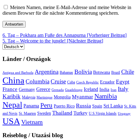
Meinen Namen, meine E-Mail-Adresse und meine Website in
diesem Browser für die nächste Kommentierung speichern.
Beitrags-
6. Tag – Pokhara am Fuße des Annapurna [Vorheriger Beitrag]
5. Tag – Welcome to the jungle!
[Nächster Beitrag]
Navigation
Sprache
auswählen
Länder / Országok
Argentina
Bolivia
Chile
Botswana
Bahamas
Brazil
Antigua and Barbuda
China
Columbia
Cruise
Egypt
Ecuador
Cuba
Czech Republic
Italy
France
Greece
Iceland
India
Germany
Grenada
Guadeloupe
Iran
Namibia
Karibik
Myanmar
Mongolia
Malaysia
Martinique
Nepal
Peru
Russia
Panama
Sri Lanka
Puerto Rico
Spain
St. Kitts
Thailand
Turkey
Sweden
and Nevis
St. Maarten
U.S.Virgin Islands
Uruguay
USA
Vietnam
Reiseblog / Utazási blog