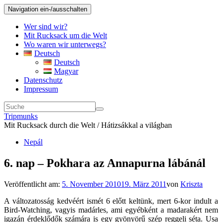
Navigation ein-/ausschalten
Wer sind wir?
Mit Rucksack um die Welt
Wo waren wir unterwegs?
Deutsch
Deutsch
Magyar
Datenschutz
Impressum
Tripmunks
Mit Rucksack durch die Welt / Hátizsákkal a világban
Nepál
6. nap – Pokhara az Annapurna lábánál
Veröffentlicht am:
5. November 2010
19. März 2011
von
Kriszta
A változatosság kedvéért ismét 6 előtt keltünk, mert 6-kor indult a
Bird-Watching, vagyis madárles, ami egyébként a madarakért nem
igazán érdeklődők számára is egy gyönyörű szép reggeli séta. Usa