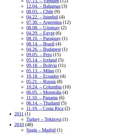
07.13. – Vietnam
(12)
12.04. – Bahamas
(3)
08.03. – Chile
(9)
04.22. – Istanbul
(4)
07.30. – Argentina
(12)
08.08. – Uruguay
(2)
04.29. – Egypt
(6)
08.10. – Paraguay
(1)
08.14. – Brazil
(4)
04.26. – Budapest
(1)
09.05. – Peru
(15)
05.14. – Iceland
(5)
09.18. – Bolivia
(11)
05.13. – Milan
(1)
10.18. – Ecuador
(4)
05.21. – Russia
(8)
10.24. – Columbia
(10)
06.05. – Mongolia
(4)
11.10. – Panama
(6)
06.14. – Thailand
(5)
11.19. – Costa Rica
(2)
2011
(1)
Turkey – Tekirova
(1)
2010
(48)
Spain – Madrid
(1)