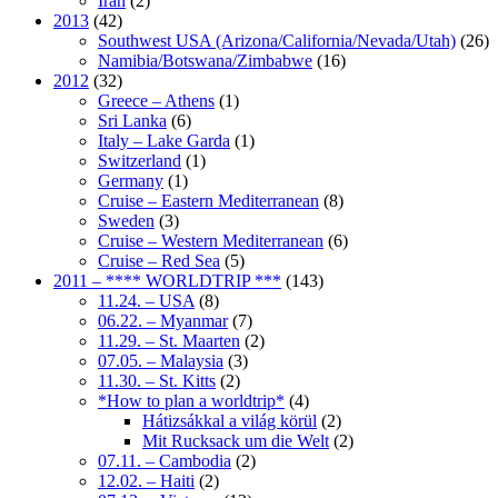
Iran
(2)
2013
(42)
Southwest USA (Arizona/California/Nevada/Utah)
(26)
Namibia/Botswana/Zimbabwe
(16)
2012
(32)
Greece – Athens
(1)
Sri Lanka
(6)
Italy – Lake Garda
(1)
Switzerland
(1)
Germany
(1)
Cruise – Eastern Mediterranean
(8)
Sweden
(3)
Cruise – Western Mediterranean
(6)
Cruise – Red Sea
(5)
2011 – **** WORLDTRIP ***
(143)
11.24. – USA
(8)
06.22. – Myanmar
(7)
11.29. – St. Maarten
(2)
07.05. – Malaysia
(3)
11.30. – St. Kitts
(2)
*How to plan a worldtrip*
(4)
Hátizsákkal a világ körül
(2)
Mit Rucksack um die Welt
(2)
07.11. – Cambodia
(2)
12.02. – Haiti
(2)