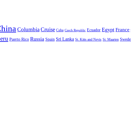
hina
Columbia
Cruise
Egypt
France
Ecuador
Cuba
Czech Republic
eru
Russia
Sri Lanka
Puerto Rico
Spain
Swede
St. Kitts and Nevis
St. Maarten