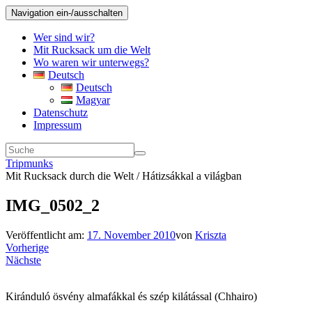
Navigation ein-/ausschalten
Wer sind wir?
Mit Rucksack um die Welt
Wo waren wir unterwegs?
Deutsch
Deutsch
Magyar
Datenschutz
Impressum
Tripmunks
Mit Rucksack durch die Welt / Hátizsákkal a világban
IMG_0502_2
Veröffentlicht am:
17. November 2010
von
Kriszta
Vorherige
Nächste
Kiránduló ösvény almafákkal és szép kilátással (Chhairo)