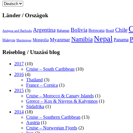
Sprache
auswählen
Länder / Országok
C
Argentina
Bolivia
Chile
Botswana
Bahamas
Brazil
Antigua and Barbuda
Nepal
Namibia
P
Myanmar
Panama
Mongolia
Malaysia
Martinique
Reiseblog / Utazási blog
2017
(10)
Cruise – South Caribbean
(10)
2016
(4)
Thailand
(3)
France – Corsica
(1)
2015
(3)
Cruise – Morocco & Canary Islands
(1)
Greece – Kos & Nisyros & Kalymnos
(1)
Südafrika
(1)
2014
(18)
Cruise – Southern Caribbean
(13)
Austria
(1)
Cruise – Norwegian Fjords
(2)