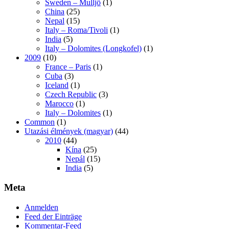
Sweden – Mulljö
(1)
China
(25)
Nepal
(15)
Italy – Roma/Tivoli
(1)
India
(5)
Italy – Dolomites (Longkofel)
(1)
2009
(10)
France – Paris
(1)
Cuba
(3)
Iceland
(1)
Czech Republic
(3)
Marocco
(1)
Italy – Dolomites
(1)
Common
(1)
Utazási élmények (magyar)
(44)
2010
(44)
Kína
(25)
Nepál
(15)
India
(5)
Meta
Anmelden
Feed der Einträge
Kommentar-Feed