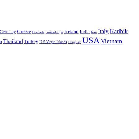
Italy
Karibik
Greece
Iceland
India
Germany
Grenada
Guadeloupe
Iran
USA
Vietnam
Thailand
Turkey
n
U.S.Virgin Islands
Uruguay