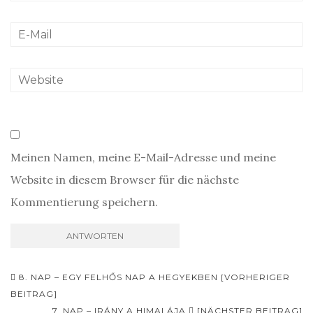
Meinen Namen, meine E-Mail-Adresse und meine
Website in diesem Browser für die nächste
Kommentierung speichern.
Beitrags-
8. NAP – EGY FELHŐS NAP A HEGYEKBEN [VORHERIGER
Navigation
BEITRAG]
7. NAP – IRÁNY A HIMALÁJA
[NÄCHSTER BEITRAG]