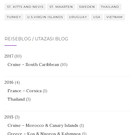
ST. KITTS AND NEVIS
ST. MAARTEN
SWEDEN
THAILAND
TURKEY
U.S.VIRGIN ISLANDS
URUGUAY
USA
VIETNAM
REISEBLOG / UTAZÁSI BLOG
2017
(10)
Cruise – South Caribbean
(10)
2016
(4)
France – Corsica
(1)
Thailand
(3)
2015
(3)
Cruise – Morocco & Canary Islands
(1)
Greece – Kos & Nisyros & Kalymnos
(1)