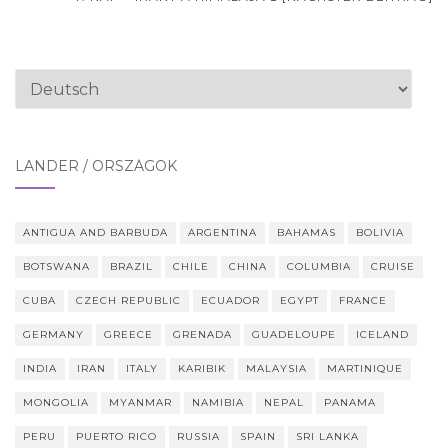
Sprache
auswählen
LÄNDER / ORSZÁGOK
ANTIGUA AND BARBUDA
ARGENTINA
BAHAMAS
BOLIVIA
BOTSWANA
BRAZIL
CHILE
CHINA
COLUMBIA
CRUISE
CUBA
CZECH REPUBLIC
ECUADOR
EGYPT
FRANCE
GERMANY
GREECE
GRENADA
GUADELOUPE
ICELAND
INDIA
IRAN
ITALY
KARIBIK
MALAYSIA
MARTINIQUE
MONGOLIA
MYANMAR
NAMIBIA
NEPAL
PANAMA
PERU
PUERTO RICO
RUSSIA
SPAIN
SRI LANKA