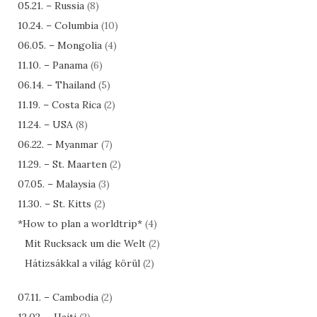
05.21. – Russia
(8)
10.24. – Columbia
(10)
06.05. – Mongolia
(4)
11.10. – Panama
(6)
06.14. – Thailand
(5)
11.19. – Costa Rica
(2)
11.24. – USA
(8)
06.22. – Myanmar
(7)
11.29. – St. Maarten
(2)
07.05. – Malaysia
(3)
11.30. – St. Kitts
(2)
*How to plan a worldtrip*
(4)
Mit Rucksack um die Welt
(2)
Hátizsákkal a világ körül
(2)
07.11. – Cambodia
(2)