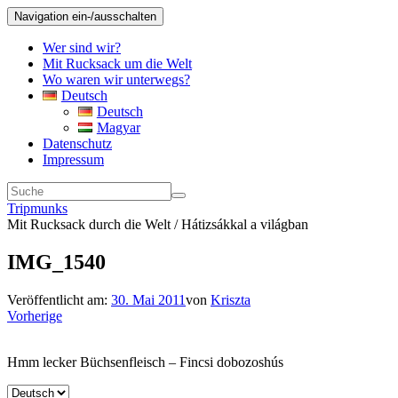
Navigation ein-/ausschalten
Wer sind wir?
Mit Rucksack um die Welt
Wo waren wir unterwegs?
Deutsch
Deutsch
Magyar
Datenschutz
Impressum
Tripmunks
Mit Rucksack durch die Welt / Hátizsákkal a világban
IMG_1540
Veröffentlicht am:
30. Mai 2011
von
Kriszta
Vorherige
Hmm lecker Büchsenfleisch – Fincsi dobozoshús
Sprache