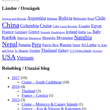
auswählen
Länder / Országok
Argentina
Bolivia
Chile
Botswana
Bahamas
Brazil
Antigua and Barbuda
China
Columbia
Cruise
Egypt
Ecuador
Cuba
Czech Republic
Italy
France
Greece
Iceland
India
Germany
Grenada
Guadeloupe
Iran
Namibia
Karibik
Myanmar
Mongolia
Malaysia
Martinique
Nepal
Peru
Russia
Panama
Sri Lanka
Puerto Rico
Spain
St. Kitts
Thailand
Turkey
Sweden
and Nevis
St. Maarten
U.S.Virgin Islands
Uruguay
USA
Vietnam
Reiseblog / Utazási blog
2017
(10)
Cruise – South Caribbean
(10)
2016
(4)
Thailand
(3)
France – Corsica
(1)
2015
(3)
Cruise – Morocco & Canary Islands
(1)
Greece – Kos & Nisyros & Kalymnos
(1)