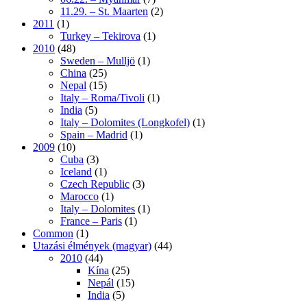
11.29. – St. Maarten
(2)
2011
(1)
Turkey – Tekirova
(1)
2010
(48)
Sweden – Mulljö
(1)
China
(25)
Nepal
(15)
Italy – Roma/Tivoli
(1)
India
(5)
Italy – Dolomites (Longkofel)
(1)
Spain – Madrid
(1)
2009
(10)
Cuba
(3)
Iceland
(1)
Czech Republic
(3)
Marocco
(1)
Italy – Dolomites
(1)
France – Paris
(1)
Common
(1)
Utazási élmények (magyar)
(44)
2010
(44)
Kína
(25)
Nepál
(15)
India
(5)