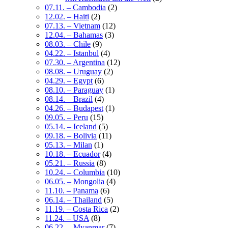
07.11. – Cambodia
(2)
12.02. – Haiti
(2)
07.13. – Vietnam
(12)
12.04. – Bahamas
(3)
08.03. – Chile
(9)
04.22. – Istanbul
(4)
07.30. – Argentina
(12)
08.08. – Uruguay
(2)
04.29. – Egypt
(6)
08.10. – Paraguay
(1)
08.14. – Brazil
(4)
04.26. – Budapest
(1)
09.05. – Peru
(15)
05.14. – Iceland
(5)
09.18. – Bolivia
(11)
05.13. – Milan
(1)
10.18. – Ecuador
(4)
05.21. – Russia
(8)
10.24. – Columbia
(10)
06.05. – Mongolia
(4)
11.10. – Panama
(6)
06.14. – Thailand
(5)
11.19. – Costa Rica
(2)
11.24. – USA
(8)
06.22. – Myanmar
(7)