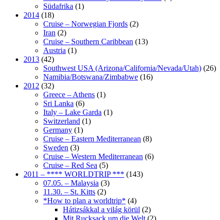
Südafrika
(1)
2014
(18)
Cruise – Norwegian Fjords
(2)
Iran
(2)
Cruise – Southern Caribbean
(13)
Austria
(1)
2013
(42)
Southwest USA (Arizona/California/Nevada/Utah)
(26)
Namibia/Botswana/Zimbabwe
(16)
2012
(32)
Greece – Athens
(1)
Sri Lanka
(6)
Italy – Lake Garda
(1)
Switzerland
(1)
Germany
(1)
Cruise – Eastern Mediterranean
(8)
Sweden
(3)
Cruise – Western Mediterranean
(6)
Cruise – Red Sea
(5)
2011 – **** WORLDTRIP ***
(143)
07.05. – Malaysia
(3)
11.30. – St. Kitts
(2)
*How to plan a worldtrip*
(4)
Hátizsákkal a világ körül
(2)
Mit Rucksack um die Welt
(2)