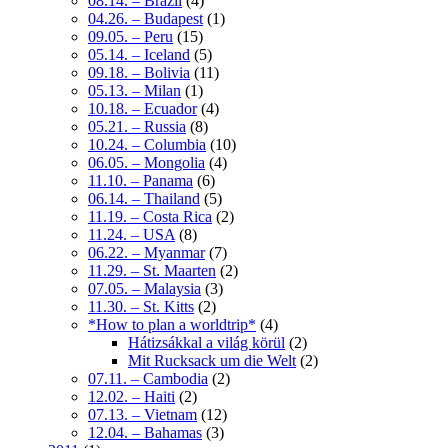
08.14. – Brazil
(4)
04.26. – Budapest
(1)
09.05. – Peru
(15)
05.14. – Iceland
(5)
09.18. – Bolivia
(11)
05.13. – Milan
(1)
10.18. – Ecuador
(4)
05.21. – Russia
(8)
10.24. – Columbia
(10)
06.05. – Mongolia
(4)
11.10. – Panama
(6)
06.14. – Thailand
(5)
11.19. – Costa Rica
(2)
11.24. – USA
(8)
06.22. – Myanmar
(7)
11.29. – St. Maarten
(2)
07.05. – Malaysia
(3)
11.30. – St. Kitts
(2)
*How to plan a worldtrip*
(4)
Hátizsákkal a világ körül
(2)
Mit Rucksack um die Welt
(2)
07.11. – Cambodia
(2)
12.02. – Haiti
(2)
07.13. – Vietnam
(12)
12.04. – Bahamas
(3)