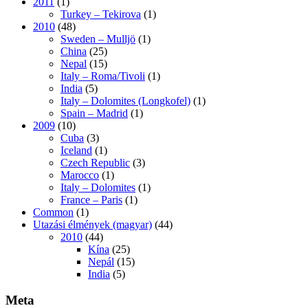
2011
(1)
Turkey – Tekirova
(1)
2010
(48)
Sweden – Mulljö
(1)
China
(25)
Nepal
(15)
Italy – Roma/Tivoli
(1)
India
(5)
Italy – Dolomites (Longkofel)
(1)
Spain – Madrid
(1)
2009
(10)
Cuba
(3)
Iceland
(1)
Czech Republic
(3)
Marocco
(1)
Italy – Dolomites
(1)
France – Paris
(1)
Common
(1)
Utazási élmények (magyar)
(44)
2010
(44)
Kína
(25)
Nepál
(15)
India
(5)
Meta