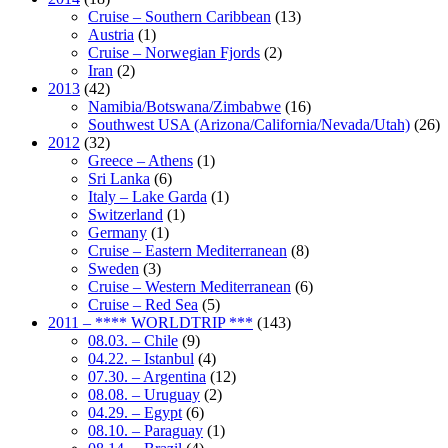
Cruise – Southern Caribbean
(13)
Austria
(1)
Cruise – Norwegian Fjords
(2)
Iran
(2)
2013
(42)
Namibia/Botswana/Zimbabwe
(16)
Southwest USA (Arizona/California/Nevada/Utah)
(26)
2012
(32)
Greece – Athens
(1)
Sri Lanka
(6)
Italy – Lake Garda
(1)
Switzerland
(1)
Germany
(1)
Cruise – Eastern Mediterranean
(8)
Sweden
(3)
Cruise – Western Mediterranean
(6)
Cruise – Red Sea
(5)
2011 – **** WORLDTRIP ***
(143)
08.03. – Chile
(9)
04.22. – Istanbul
(4)
07.30. – Argentina
(12)
08.08. – Uruguay
(2)
04.29. – Egypt
(6)
08.10. – Paraguay
(1)