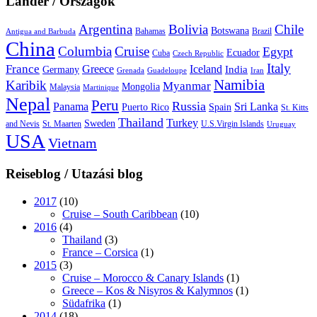
Länder / Országok
Argentina
Bolivia
Chile
Botswana
Bahamas
Brazil
Antigua and Barbuda
China
Columbia
Cruise
Egypt
Ecuador
Cuba
Czech Republic
Italy
France
Greece
Iceland
India
Germany
Grenada
Guadeloupe
Iran
Namibia
Karibik
Myanmar
Mongolia
Malaysia
Martinique
Nepal
Peru
Russia
Panama
Sri Lanka
Puerto Rico
Spain
St. Kitts
Thailand
Turkey
Sweden
and Nevis
St. Maarten
U.S.Virgin Islands
Uruguay
USA
Vietnam
Reiseblog / Utazási blog
2017
(10)
Cruise – South Caribbean
(10)
2016
(4)
Thailand
(3)
France – Corsica
(1)
2015
(3)
Cruise – Morocco & Canary Islands
(1)
Greece – Kos & Nisyros & Kalymnos
(1)
Südafrika
(1)
2014
(18)