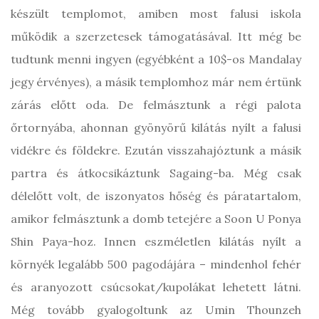
készült templomot, amiben most falusi iskola
működik a szerzetesek támogatásával. Itt még be
tudtunk menni ingyen (egyébként a 10$-os Mandalay
jegy érvényes), a másik templomhoz már nem értünk
zárás előtt oda. De felmásztunk a régi palota
őrtornyába, ahonnan gyönyörű kilátás nyílt a falusi
vidékre és földekre. Ezután visszahajóztunk a másik
partra és átkocsikáztunk Sagaing-ba. Még csak
délelőtt volt, de iszonyatos hőség és páratartalom,
amikor felmásztunk a domb tetejére a Soon U Ponya
Shin Paya-hoz. Innen eszméletlen kilátás nyílt a
környék legalább 500 pagodájára – mindenhol fehér
és aranyozott csúcsokat/kupolákat lehetett látni.
Még tovább gyalogoltunk az Umin Thounzeh