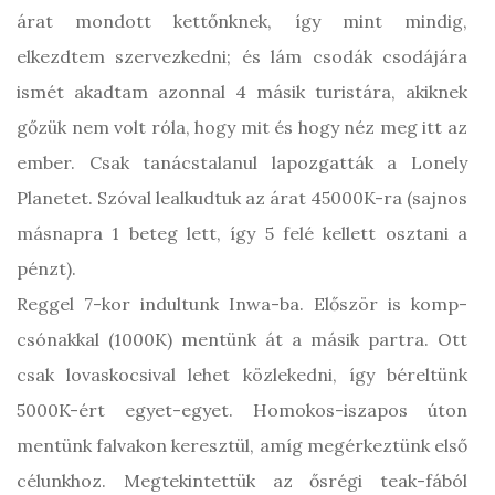
árat mondott kettőnknek, így mint mindig,
elkezdtem szervezkedni; és lám csodák csodájára
ismét akadtam azonnal 4 másik turistára, akiknek
gőzük nem volt róla, hogy mit és hogy néz meg itt az
ember. Csak tanácstalanul lapozgatták a Lonely
Planetet. Szóval lealkudtuk az árat 45000K-ra (sajnos
másnapra 1 beteg lett, így 5 felé kellett osztani a
pénzt).
Reggel 7-kor indultunk Inwa-ba. Először is komp-
csónakkal (1000K) mentünk át a másik partra. Ott
csak lovaskocsival lehet közlekedni, így béreltünk
5000K-ért egyet-egyet. Homokos-iszapos úton
mentünk falvakon keresztül, amíg megérkeztünk első
célunkhoz. Megtekintettük az ősrégi teak-fából