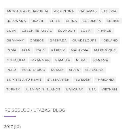
ANTIGUA AND BARBUDA
ARGENTINA
BAHAMAS
BOLIVIA
BOTSWANA
BRAZIL
CHILE
CHINA
COLUMBIA
CRUISE
CUBA
CZECH REPUBLIC
ECUADOR
EGYPT
FRANCE
GERMANY
GREECE
GRENADA
GUADELOUPE
ICELAND
INDIA
IRAN
ITALY
KARIBIK
MALAYSIA
MARTINIQUE
MONGOLIA
MYANMAR
NAMIBIA
NEPAL
PANAMA
PERU
PUERTO RICO
RUSSIA
SPAIN
SRI LANKA
ST. KITTS AND NEVIS
ST. MAARTEN
SWEDEN
THAILAND
TURKEY
U.S.VIRGIN ISLANDS
URUGUAY
USA
VIETNAM
REISEBLOG / UTAZÁSI BLOG
2017
(10)