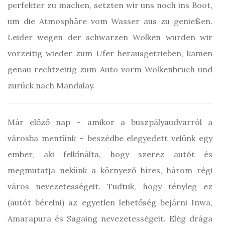
perfekter zu machen, setzten wir uns noch ins Boot,
um die Atmosphäre vom Wasser aus zu genießen.
Leider wegen der schwarzen Wolken wurden wir
vorzeitig wieder zum Ufer herausgetrieben, kamen
genau rechtzeitig zum Auto vorm Wolkenbruch und
zurück nach Mandalay.
Már előző nap – amikor a buszpályaudvarról a
városba mentünk – beszédbe elegyedett velünk egy
ember, aki felkínálta, hogy szerez autót és
megmutatja nekünk a környező híres, három régi
város nevezetességeit. Tudtuk, hogy tényleg ez
(autót bérelni) az egyetlen lehetőség bejárni Inwa,
Amarapura és Sagaing nevezetességeit. Elég drága