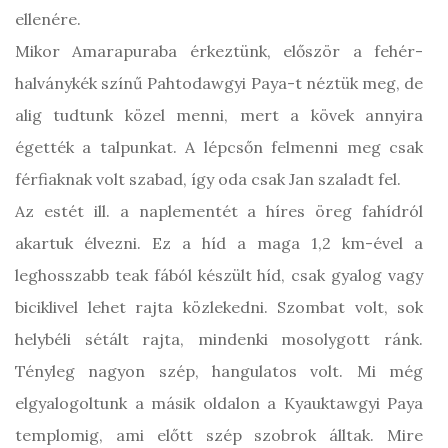
ellenére.
Mikor Amarapuraba érkeztünk, először a fehér-
halványkék színű Pahtodawgyi Paya-t néztük meg, de
alig tudtunk közel menni, mert a kövek annyira
égették a talpunkat. A lépcsőn felmenni meg csak
férfiaknak volt szabad, így oda csak Jan szaladt fel.
Az estét ill. a naplementét a híres öreg fahídról
akartuk élvezni. Ez a híd a maga 1,2 km-ével a
leghosszabb teak fából készült híd, csak gyalog vagy
biciklivel lehet rajta közlekedni. Szombat volt, sok
helybéli sétált rajta, mindenki mosolygott ránk.
Tényleg nagyon szép, hangulatos volt. Mi még
elgyalogoltunk a másik oldalon a Kyauktawgyi Paya
templomig, ami előtt szép szobrok álltak. Mire