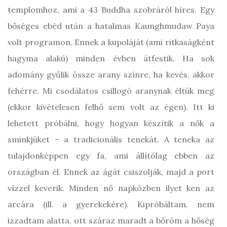
templomhoz, ami a 43 Buddha szobráról híres. Egy
bőséges ebéd után a hatalmas Kaunghmudaw Paya
volt programon. Ennek a kupoláját (ami ritkaságként
hagyma alakú) minden évben átfestik. Ha sok
adomány gyűlik össze arany színre, ha kevés, akkor
fehérre. Mi csodálatos csillogó aranynak éltük meg
(ekkor kivételesen felhő sem volt az égen). Itt ki
lehetett próbálni, hogy hogyan készítik a nők a
sminkjüket – a tradicionális tenekát. A teneka az
tulajdonképpen egy fa, ami állítólag ebben az
országban él. Ennek az ágát csiszolják, majd a port
vízzel keverik. Minden nő napközben ilyet ken az
arcára (ill. a gyerekekére). Kipróbáltam, nem
izzadtam alatta, ott száraz maradt a bőröm a hőség