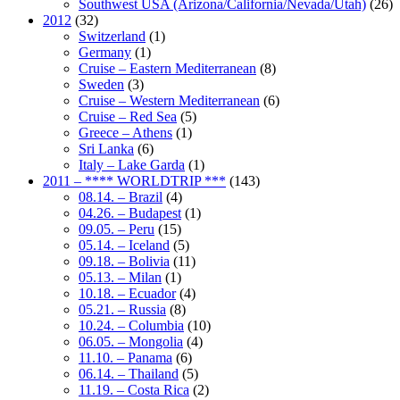
Southwest USA (Arizona/California/Nevada/Utah)
(26)
2012
(32)
Switzerland
(1)
Germany
(1)
Cruise – Eastern Mediterranean
(8)
Sweden
(3)
Cruise – Western Mediterranean
(6)
Cruise – Red Sea
(5)
Greece – Athens
(1)
Sri Lanka
(6)
Italy – Lake Garda
(1)
2011 – **** WORLDTRIP ***
(143)
08.14. – Brazil
(4)
04.26. – Budapest
(1)
09.05. – Peru
(15)
05.14. – Iceland
(5)
09.18. – Bolivia
(11)
05.13. – Milan
(1)
10.18. – Ecuador
(4)
05.21. – Russia
(8)
10.24. – Columbia
(10)
06.05. – Mongolia
(4)
11.10. – Panama
(6)
06.14. – Thailand
(5)
11.19. – Costa Rica
(2)