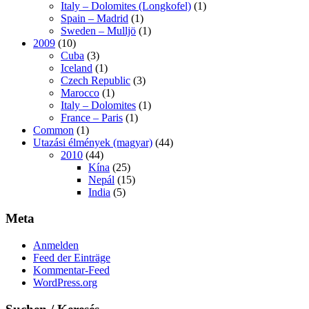
Italy – Dolomites (Longkofel)
(1)
Spain – Madrid
(1)
Sweden – Mulljö
(1)
2009
(10)
Cuba
(3)
Iceland
(1)
Czech Republic
(3)
Marocco
(1)
Italy – Dolomites
(1)
France – Paris
(1)
Common
(1)
Utazási élmények (magyar)
(44)
2010
(44)
Kína
(25)
Nepál
(15)
India
(5)
Meta
Anmelden
Feed der Einträge
Kommentar-Feed
WordPress.org