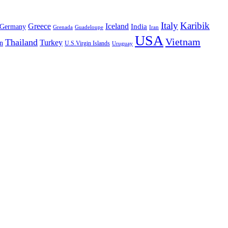
Italy
Karibik
Greece
Iceland
India
Germany
Grenada
Guadeloupe
Iran
USA
Vietnam
Thailand
Turkey
n
U.S.Virgin Islands
Uruguay