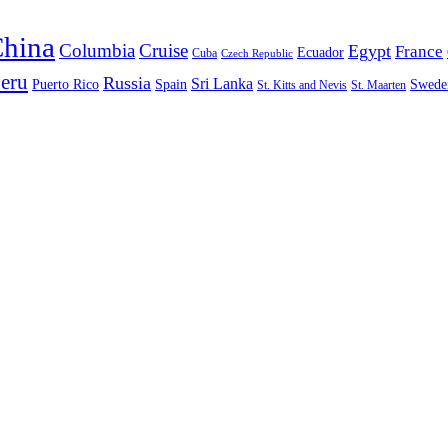
hina
Columbia
Cruise
Egypt
France
Ecuador
Cuba
Czech Republic
eru
Russia
Sri Lanka
Puerto Rico
Spain
Swede
St. Kitts and Nevis
St. Maarten