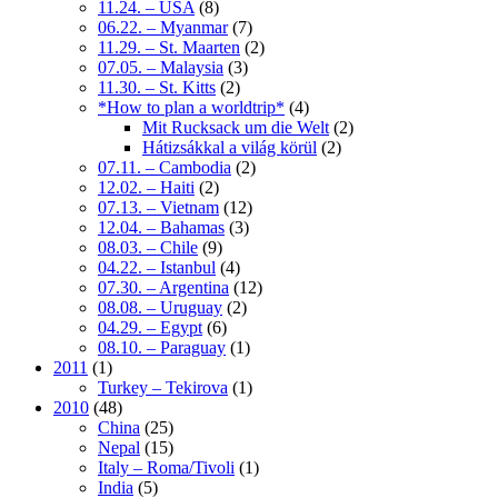
11.24. – USA
(8)
06.22. – Myanmar
(7)
11.29. – St. Maarten
(2)
07.05. – Malaysia
(3)
11.30. – St. Kitts
(2)
*How to plan a worldtrip*
(4)
Mit Rucksack um die Welt
(2)
Hátizsákkal a világ körül
(2)
07.11. – Cambodia
(2)
12.02. – Haiti
(2)
07.13. – Vietnam
(12)
12.04. – Bahamas
(3)
08.03. – Chile
(9)
04.22. – Istanbul
(4)
07.30. – Argentina
(12)
08.08. – Uruguay
(2)
04.29. – Egypt
(6)
08.10. – Paraguay
(1)
2011
(1)
Turkey – Tekirova
(1)
2010
(48)
China
(25)
Nepal
(15)
Italy – Roma/Tivoli
(1)
India
(5)