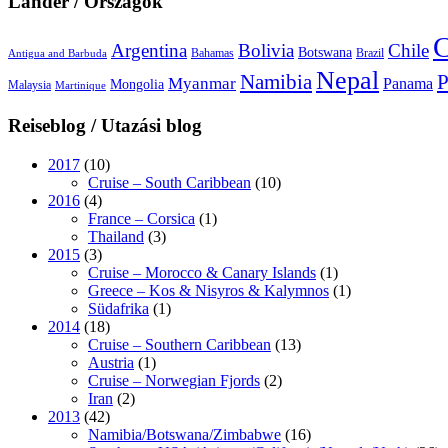
Länder / Országok
C
Argentina
Bolivia
Chile
Botswana
Bahamas
Brazil
Antigua and Barbuda
Nepal
Namibia
P
Myanmar
Panama
Mongolia
Malaysia
Martinique
Reiseblog / Utazási blog
2017
(10)
Cruise – South Caribbean
(10)
2016
(4)
France – Corsica
(1)
Thailand
(3)
2015
(3)
Cruise – Morocco & Canary Islands
(1)
Greece – Kos & Nisyros & Kalymnos
(1)
Südafrika
(1)
2014
(18)
Cruise – Southern Caribbean
(13)
Austria
(1)
Cruise – Norwegian Fjords
(2)
Iran
(2)
2013
(42)
Namibia/Botswana/Zimbabwe
(16)