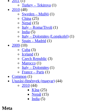
2011
(1)
Turkey – Tekirova
(1)
2010
(48)
Sweden – Mulljö
(1)
China
(25)
Nepal
(15)
Italy – Roma/Tivoli
(1)
India
(5)
Italy – Dolomites (Longkofel)
(1)
Spain – Madrid
(1)
2009
(10)
Cuba
(3)
Iceland
(1)
Czech Republic
(3)
Marocco
(1)
Italy – Dolomites
(1)
France – Paris
(1)
Common
(1)
Utazási élmények (magyar)
(44)
2010
(44)
Kína
(25)
Nepál
(15)
India
(5)
Meta