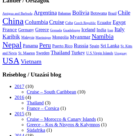
Länder / Országok
Argentina
Bolivia
Chile
Botswana
Bahamas
Brazil
Antigua and Barbuda
China
Columbia
Cruise
Egypt
Ecuador
Cuba
Czech Republic
Italy
France
Greece
Iceland
India
Germany
Grenada
Guadeloupe
Iran
Namibia
Karibik
Myanmar
Mongolia
Malaysia
Martinique
Nepal
Peru
Russia
Panama
Sri Lanka
Puerto Rico
Spain
St. Kitts
Thailand
Turkey
Sweden
and Nevis
St. Maarten
U.S.Virgin Islands
Uruguay
USA
Vietnam
Reiseblog / Utazási blog
2017
(10)
Cruise – South Caribbean
(10)
2016
(4)
Thailand
(3)
France – Corsica
(1)
2015
(3)
Cruise – Morocco & Canary Islands
(1)
Greece – Kos & Nisyros & Kalymnos
(1)
Südafrika
(1)
2014
(18)