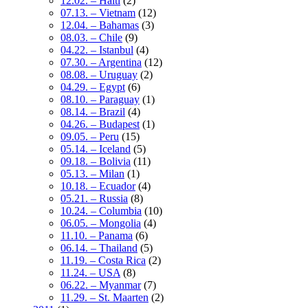
12.02. – Haiti
(2)
07.13. – Vietnam
(12)
12.04. – Bahamas
(3)
08.03. – Chile
(9)
04.22. – Istanbul
(4)
07.30. – Argentina
(12)
08.08. – Uruguay
(2)
04.29. – Egypt
(6)
08.10. – Paraguay
(1)
08.14. – Brazil
(4)
04.26. – Budapest
(1)
09.05. – Peru
(15)
05.14. – Iceland
(5)
09.18. – Bolivia
(11)
05.13. – Milan
(1)
10.18. – Ecuador
(4)
05.21. – Russia
(8)
10.24. – Columbia
(10)
06.05. – Mongolia
(4)
11.10. – Panama
(6)
06.14. – Thailand
(5)
11.19. – Costa Rica
(2)
11.24. – USA
(8)
06.22. – Myanmar
(7)
11.29. – St. Maarten
(2)