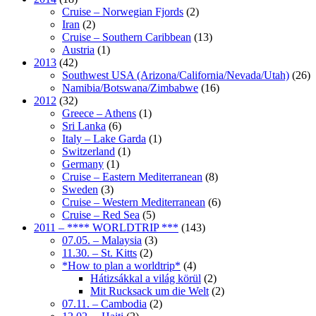
Cruise – Norwegian Fjords
(2)
Iran
(2)
Cruise – Southern Caribbean
(13)
Austria
(1)
2013
(42)
Southwest USA (Arizona/California/Nevada/Utah)
(26)
Namibia/Botswana/Zimbabwe
(16)
2012
(32)
Greece – Athens
(1)
Sri Lanka
(6)
Italy – Lake Garda
(1)
Switzerland
(1)
Germany
(1)
Cruise – Eastern Mediterranean
(8)
Sweden
(3)
Cruise – Western Mediterranean
(6)
Cruise – Red Sea
(5)
2011 – **** WORLDTRIP ***
(143)
07.05. – Malaysia
(3)
11.30. – St. Kitts
(2)
*How to plan a worldtrip*
(4)
Hátizsákkal a világ körül
(2)
Mit Rucksack um die Welt
(2)
07.11. – Cambodia
(2)