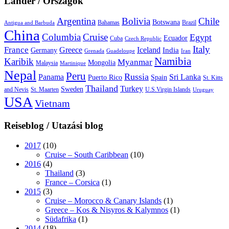
Länder / Országok
Argentina
Bolivia
Chile
Botswana
Bahamas
Brazil
Antigua and Barbuda
China
Columbia
Cruise
Egypt
Ecuador
Cuba
Czech Republic
Italy
France
Greece
Iceland
India
Germany
Grenada
Guadeloupe
Iran
Namibia
Karibik
Myanmar
Mongolia
Malaysia
Martinique
Nepal
Peru
Russia
Panama
Sri Lanka
Puerto Rico
Spain
St. Kitts
Thailand
Turkey
Sweden
and Nevis
St. Maarten
U.S.Virgin Islands
Uruguay
USA
Vietnam
Reiseblog / Utazási blog
2017
(10)
Cruise – South Caribbean
(10)
2016
(4)
Thailand
(3)
France – Corsica
(1)
2015
(3)
Cruise – Morocco & Canary Islands
(1)
Greece – Kos & Nisyros & Kalymnos
(1)
Südafrika
(1)
2014
(18)