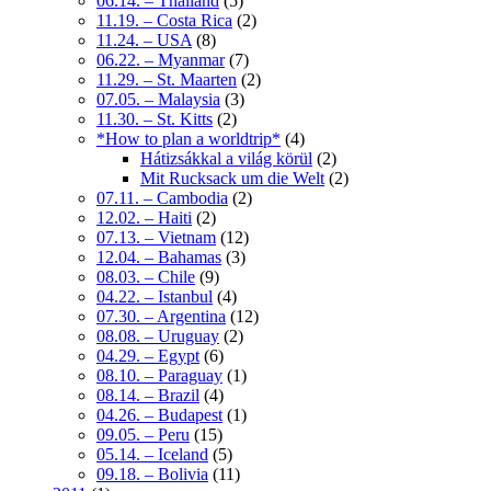
06.14. – Thailand
(5)
11.19. – Costa Rica
(2)
11.24. – USA
(8)
06.22. – Myanmar
(7)
11.29. – St. Maarten
(2)
07.05. – Malaysia
(3)
11.30. – St. Kitts
(2)
*How to plan a worldtrip*
(4)
Hátizsákkal a világ körül
(2)
Mit Rucksack um die Welt
(2)
07.11. – Cambodia
(2)
12.02. – Haiti
(2)
07.13. – Vietnam
(12)
12.04. – Bahamas
(3)
08.03. – Chile
(9)
04.22. – Istanbul
(4)
07.30. – Argentina
(12)
08.08. – Uruguay
(2)
04.29. – Egypt
(6)
08.10. – Paraguay
(1)
08.14. – Brazil
(4)
04.26. – Budapest
(1)
09.05. – Peru
(15)
05.14. – Iceland
(5)
09.18. – Bolivia
(11)