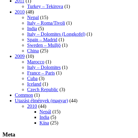
2011
(1)
Turkey – Tekirova
(1)
2010
(48)
Nepal
(15)
Italy – Roma/Tivoli
(1)
India
(5)
Italy – Dolomites (Longkofel)
(1)
Spain – Madrid
(1)
Sweden – Mulljö
(1)
China
(25)
2009
(10)
Marocco
(1)
Italy – Dolomites
(1)
France – Paris
(1)
Cuba
(3)
Iceland
(1)
Czech Republic
(3)
Common
(1)
Utazási élmények (magyar)
(44)
2010
(44)
Nepál
(15)
India
(5)
Kína
(25)
Meta