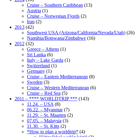
Cruise – Southern Caribbean
(13)
Austria
(1)
Cruise – Norwegian Fjords
(2)
Iran
(2)
2013
(42)
Southwest USA (Arizona/California/Nevada/Utah)
(26)
Namibia/Botswana/Zimbabwe
(16)
2012
(32)
Greece – Athens
(1)
Sri Lanka
(6)
Italy – Lake Garda
(1)
Switzerland
(1)
Germany
(1)
Cruise – Eastern Mediterranean
(8)
Sweden
(3)
Cruise – Western Mediterranean
(6)
Cruise – Red Sea
(5)
2011 – **** WORLDTRIP ***
(143)
11.24. – USA
(8)
06.22. – Myanmar
(7)
11.29. – St. Maarten
(2)
07.05. – Malaysia
(3)
11.30. – St. Kitts
(2)
*How to plan a worldtrip*
(4)