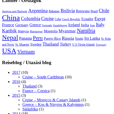
Länder / Országok
Argentina
Bolivia
Chile
Botswana
Bahamas
Brazil
Antigua and Barbuda
China
Columbia
Cruise
Egypt
Ecuador
Cuba
Czech Republic
Italy
France
Greece
Iceland
India
Germany
Grenada
Guadeloupe
Iran
Namibia
Karibik
Myanmar
Mongolia
Malaysia
Martinique
Nepal
Peru
Russia
Panama
Sri Lanka
Puerto Rico
Spain
St. Kitts
Thailand
Turkey
Sweden
and Nevis
St. Maarten
U.S.Virgin Islands
Uruguay
USA
Vietnam
Reiseblog / Utazási blog
2017
(10)
Cruise – South Caribbean
(10)
2016
(4)
Thailand
(3)
France – Corsica
(1)
2015
(3)
Cruise – Morocco & Canary Islands
(1)
Greece – Kos & Nisyros & Kalymnos
(1)
Südafrika
(1)
2014
(18)