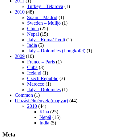
2011
(1)
Turkey – Tekirova
(1)
2010
(48)
Spain – Madrid
(1)
Sweden – Mulljö
(1)
China
(25)
Nepal
(15)
Italy – Roma/Tivoli
(1)
India
(5)
Italy – Dolomites (Longkofel)
(1)
2009
(10)
France – Paris
(1)
Cuba
(3)
Iceland
(1)
Czech Republic
(3)
Marocco
(1)
Italy – Dolomites
(1)
Common
(1)
Utazási élmények (magyar)
(44)
2010
(44)
Kína
(25)
Nepál
(15)
India
(5)
Meta