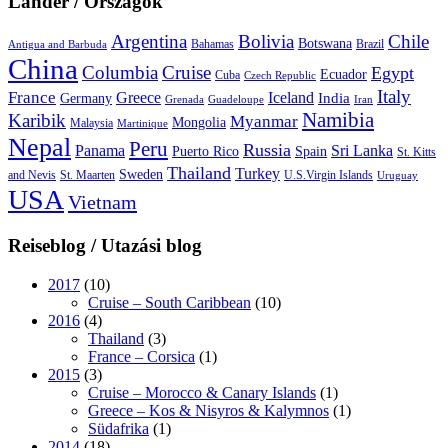
Länder / Országok
Argentina
Bolivia
Chile
Botswana
Bahamas
Brazil
Antigua and Barbuda
China
Columbia
Cruise
Egypt
Ecuador
Cuba
Czech Republic
Italy
France
Greece
Iceland
India
Germany
Grenada
Guadeloupe
Iran
Namibia
Karibik
Myanmar
Mongolia
Malaysia
Martinique
Nepal
Peru
Russia
Panama
Sri Lanka
Puerto Rico
Spain
St. Kitts
Thailand
Turkey
Sweden
and Nevis
St. Maarten
U.S.Virgin Islands
Uruguay
USA
Vietnam
Reiseblog / Utazási blog
2017
(10)
Cruise – South Caribbean
(10)
2016
(4)
Thailand
(3)
France – Corsica
(1)
2015
(3)
Cruise – Morocco & Canary Islands
(1)
Greece – Kos & Nisyros & Kalymnos
(1)
Südafrika
(1)
2014
(18)