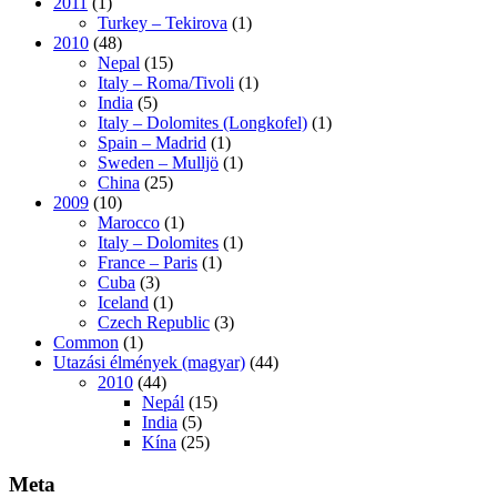
2011
(1)
Turkey – Tekirova
(1)
2010
(48)
Nepal
(15)
Italy – Roma/Tivoli
(1)
India
(5)
Italy – Dolomites (Longkofel)
(1)
Spain – Madrid
(1)
Sweden – Mulljö
(1)
China
(25)
2009
(10)
Marocco
(1)
Italy – Dolomites
(1)
France – Paris
(1)
Cuba
(3)
Iceland
(1)
Czech Republic
(3)
Common
(1)
Utazási élmények (magyar)
(44)
2010
(44)
Nepál
(15)
India
(5)
Kína
(25)
Meta