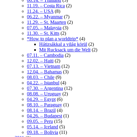
06.14. – Thailand
(5)
11.19. – Costa Rica
(2)
11.24. – USA
(8)
06.22. – Myanmar
(7)
11.29. – St. Maarten
(2)
07.05. – Malaysia
(3)
11.30. – St. Kitts
(2)
*How to plan a worldtrip*
(4)
Hátizsákkal a világ körül
(2)
Mit Rucksack um die Welt
(2)
07.11. – Cambodia
(2)
12.02. – Haiti
(2)
07.13. – Vietnam
(12)
12.04. – Bahamas
(3)
08.03. – Chile
(9)
04.22. – Istanbul
(4)
07.30. – Argentina
(12)
08.08. – Uruguay
(2)
04.29. – Egypt
(6)
08.10. – Paraguay
(1)
08.14. – Brazil
(4)
04.26. – Budapest
(1)
09.05. – Peru
(15)
05.14. – Iceland
(5)
09.18. – Bolivia
(11)