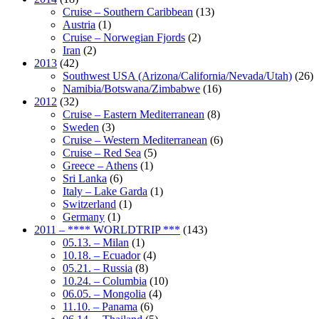
Cruise – Southern Caribbean
(13)
Austria
(1)
Cruise – Norwegian Fjords
(2)
Iran
(2)
2013
(42)
Southwest USA (Arizona/California/Nevada/Utah)
(26)
Namibia/Botswana/Zimbabwe
(16)
2012
(32)
Cruise – Eastern Mediterranean
(8)
Sweden
(3)
Cruise – Western Mediterranean
(6)
Cruise – Red Sea
(5)
Greece – Athens
(1)
Sri Lanka
(6)
Italy – Lake Garda
(1)
Switzerland
(1)
Germany
(1)
2011 – **** WORLDTRIP ***
(143)
05.13. – Milan
(1)
10.18. – Ecuador
(4)
05.21. – Russia
(8)
10.24. – Columbia
(10)
06.05. – Mongolia
(4)
11.10. – Panama
(6)