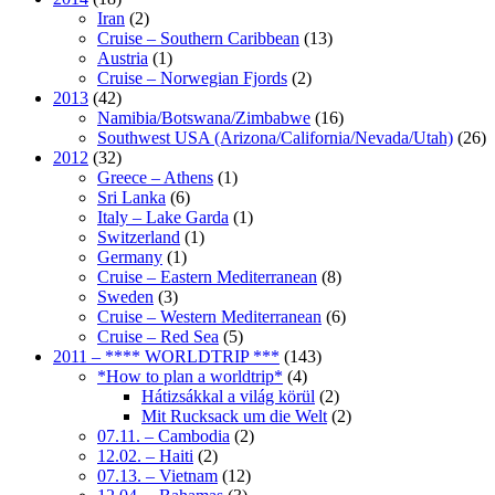
Iran
(2)
Cruise – Southern Caribbean
(13)
Austria
(1)
Cruise – Norwegian Fjords
(2)
2013
(42)
Namibia/Botswana/Zimbabwe
(16)
Southwest USA (Arizona/California/Nevada/Utah)
(26)
2012
(32)
Greece – Athens
(1)
Sri Lanka
(6)
Italy – Lake Garda
(1)
Switzerland
(1)
Germany
(1)
Cruise – Eastern Mediterranean
(8)
Sweden
(3)
Cruise – Western Mediterranean
(6)
Cruise – Red Sea
(5)
2011 – **** WORLDTRIP ***
(143)
*How to plan a worldtrip*
(4)
Hátizsákkal a világ körül
(2)
Mit Rucksack um die Welt
(2)
07.11. – Cambodia
(2)
12.02. – Haiti
(2)
07.13. – Vietnam
(12)