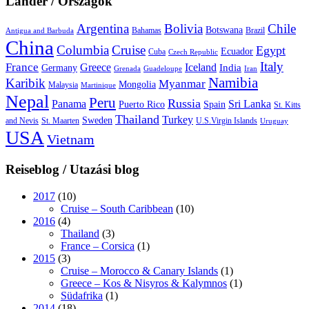
Länder / Országok
Argentina
Bolivia
Chile
Botswana
Bahamas
Brazil
Antigua and Barbuda
China
Columbia
Cruise
Egypt
Ecuador
Cuba
Czech Republic
Italy
France
Greece
Iceland
India
Germany
Grenada
Guadeloupe
Iran
Namibia
Karibik
Myanmar
Mongolia
Malaysia
Martinique
Nepal
Peru
Russia
Panama
Sri Lanka
Puerto Rico
Spain
St. Kitts
Thailand
Turkey
Sweden
and Nevis
St. Maarten
U.S.Virgin Islands
Uruguay
USA
Vietnam
Reiseblog / Utazási blog
2017
(10)
Cruise – South Caribbean
(10)
2016
(4)
Thailand
(3)
France – Corsica
(1)
2015
(3)
Cruise – Morocco & Canary Islands
(1)
Greece – Kos & Nisyros & Kalymnos
(1)
Südafrika
(1)
2014
(18)