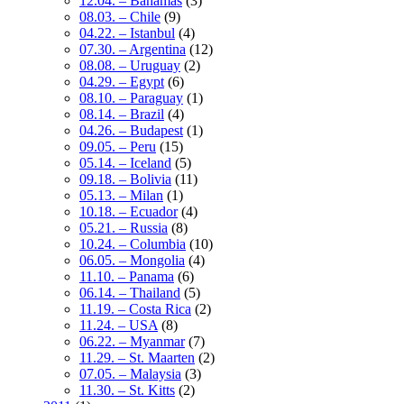
12.04. – Bahamas
(3)
08.03. – Chile
(9)
04.22. – Istanbul
(4)
07.30. – Argentina
(12)
08.08. – Uruguay
(2)
04.29. – Egypt
(6)
08.10. – Paraguay
(1)
08.14. – Brazil
(4)
04.26. – Budapest
(1)
09.05. – Peru
(15)
05.14. – Iceland
(5)
09.18. – Bolivia
(11)
05.13. – Milan
(1)
10.18. – Ecuador
(4)
05.21. – Russia
(8)
10.24. – Columbia
(10)
06.05. – Mongolia
(4)
11.10. – Panama
(6)
06.14. – Thailand
(5)
11.19. – Costa Rica
(2)
11.24. – USA
(8)
06.22. – Myanmar
(7)
11.29. – St. Maarten
(2)
07.05. – Malaysia
(3)
11.30. – St. Kitts
(2)