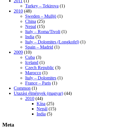
2011
(1)
Turkey – Tekirova
(1)
2010
(48)
Sweden – Mulljö
(1)
China
(25)
Nepal
(15)
Italy – Roma/Tivoli
(1)
India
(5)
Italy – Dolomites (Longkofel)
(1)
Spain – Madrid
(1)
2009
(10)
Cuba
(3)
Iceland
(1)
Czech Republic
(3)
Marocco
(1)
Italy – Dolomites
(1)
France – Paris
(1)
Common
(1)
Utazási élmények (magyar)
(44)
2010
(44)
Kína
(25)
Nepál
(15)
India
(5)
Meta