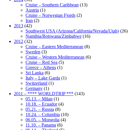
Cruise – Southern Caribbean
(13)
Austria
(1)
Cruise – Norwegian Fjords
(2)
Iran
(2)
2013
(42)
Southwest USA (Arizona/California/Nevada/Utah)
(26)
Namibia/Botswana/Zimbabwe
(16)
2012
(32)
Cruise – Eastern Mediterranean
(8)
Sweden
(3)
Cruise – Western Mediterranean
(6)
Cruise – Red Sea
(5)
Greece – Athens
(1)
Sri Lanka
(6)
Italy – Lake Garda
(1)
Switzerland
(1)
Germany
(1)
2011 – **** WORLDTRIP ***
(143)
05.13. – Milan
(1)
10.18. – Ecuador
(4)
05.21. – Russia
(8)
10.24. – Columbia
(10)
06.05. – Mongolia
(4)
11.10. – Panama
(6)