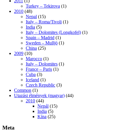
2011
(1)
Turkey – Tekirova
(1)
2010
(48)
Nepal
(15)
Italy – Roma/Tivoli
(1)
India
(5)
Italy – Dolomites (Longkofel)
(1)
Spain – Madrid
(1)
Sweden – Mulljö
(1)
China
(25)
2009
(10)
Marocco
(1)
Italy – Dolomites
(1)
France – Paris
(1)
Cuba
(3)
Iceland
(1)
Czech Republic
(3)
Common
(1)
Utazási élmények (magyar)
(44)
2010
(44)
Nepál
(15)
India
(5)
Kína
(25)
Meta