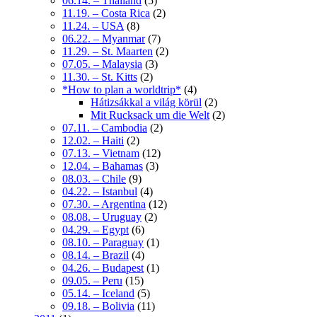
06.14. – Thailand
(5)
11.19. – Costa Rica
(2)
11.24. – USA
(8)
06.22. – Myanmar
(7)
11.29. – St. Maarten
(2)
07.05. – Malaysia
(3)
11.30. – St. Kitts
(2)
*How to plan a worldtrip*
(4)
Hátizsákkal a világ körül
(2)
Mit Rucksack um die Welt
(2)
07.11. – Cambodia
(2)
12.02. – Haiti
(2)
07.13. – Vietnam
(12)
12.04. – Bahamas
(3)
08.03. – Chile
(9)
04.22. – Istanbul
(4)
07.30. – Argentina
(12)
08.08. – Uruguay
(2)
04.29. – Egypt
(6)
08.10. – Paraguay
(1)
08.14. – Brazil
(4)
04.26. – Budapest
(1)
09.05. – Peru
(15)
05.14. – Iceland
(5)
09.18. – Bolivia
(11)