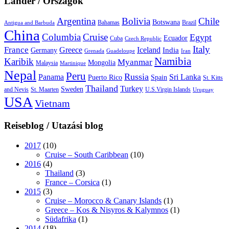
Länder / Országok
Argentina
Bolivia
Chile
Botswana
Bahamas
Brazil
Antigua and Barbuda
China
Columbia
Cruise
Egypt
Ecuador
Cuba
Czech Republic
Italy
France
Greece
Iceland
India
Germany
Grenada
Guadeloupe
Iran
Namibia
Karibik
Myanmar
Mongolia
Malaysia
Martinique
Nepal
Peru
Russia
Panama
Sri Lanka
Puerto Rico
Spain
St. Kitts
Thailand
Turkey
Sweden
and Nevis
St. Maarten
U.S.Virgin Islands
Uruguay
USA
Vietnam
Reiseblog / Utazási blog
2017
(10)
Cruise – South Caribbean
(10)
2016
(4)
Thailand
(3)
France – Corsica
(1)
2015
(3)
Cruise – Morocco & Canary Islands
(1)
Greece – Kos & Nisyros & Kalymnos
(1)
Südafrika
(1)
2014
(18)