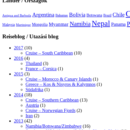
Länder / Országok
C
Argentina
Bolivia
Chile
Botswana
Bahamas
Brazil
Antigua and Barbuda
Nepal
Namibia
P
Myanmar
Panama
Mongolia
Malaysia
Martinique
Reiseblog / Utazási blog
2017
(10)
Cruise – South Caribbean
(10)
2016
(4)
Thailand
(3)
France – Corsica
(1)
2015
(3)
Cruise – Morocco & Canary Islands
(1)
Greece – Kos & Nisyros & Kalymnos
(1)
Südafrika
(1)
2014
(18)
Cruise – Southern Caribbean
(13)
Austria
(1)
Cruise – Norwegian Fjords
(2)
Iran
(2)
2013
(42)
Namibia/Botswana/Zimbabwe
(16)