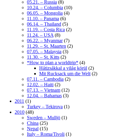
05.21. – Russia
(8)
10.24. – Columbia
(10)
06.05. – Mongolia
(4)
11.10. – Panama
(6)
06.14. – Thailand
(5)
11.19. – Costa Rica
(2)
11.24. – USA
(8)
06.22. – Myanmar
(7)
11.29. – St. Maarten
(2)
07.05. – Malaysia
(3)
11.30. – St. Kitts
(2)
*How to plan a worldtrip*
(4)
Hátizsákkal a világ körül
(2)
Mit Rucksack um die Welt
(2)
07.11. – Cambodia
(2)
12.02. – Haiti
(2)
07.13. – Vietnam
(12)
12.04. – Bahamas
(3)
2011
(1)
Turkey – Tekirova
(1)
2010
(48)
Sweden – Mulljö
(1)
China
(25)
Nepal
(15)
Italy – Roma/Tivoli
(1)