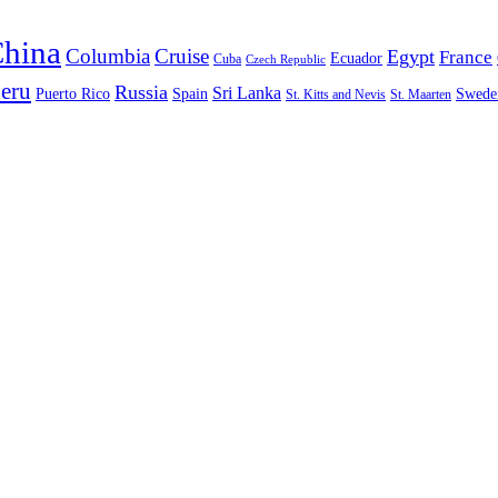
hina
Columbia
Cruise
Egypt
France
Ecuador
Cuba
Czech Republic
eru
Russia
Sri Lanka
Puerto Rico
Spain
Swede
St. Kitts and Nevis
St. Maarten