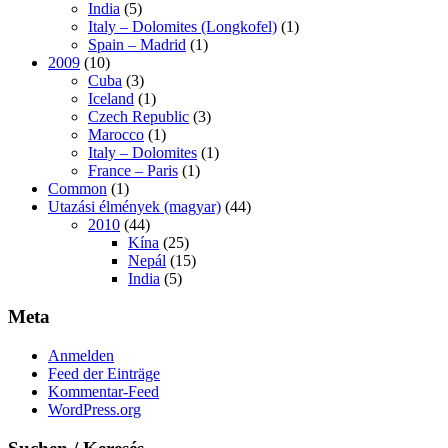
India
(5)
Italy – Dolomites (Longkofel)
(1)
Spain – Madrid
(1)
2009
(10)
Cuba
(3)
Iceland
(1)
Czech Republic
(3)
Marocco
(1)
Italy – Dolomites
(1)
France – Paris
(1)
Common
(1)
Utazási élmények (magyar)
(44)
2010
(44)
Kína
(25)
Nepál
(15)
India
(5)
Meta
Anmelden
Feed der Einträge
Kommentar-Feed
WordPress.org