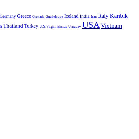
Italy
Karibik
Greece
Iceland
India
Germany
Grenada
Guadeloupe
Iran
USA
Vietnam
Thailand
Turkey
n
U.S.Virgin Islands
Uruguay