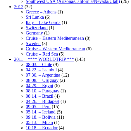
Southwest USA (Arizona/California/Nevada/Utah)
(26)
2012
(32)
Greece – Athens
(1)
Sri Lanka
(6)
Italy – Lake Garda
(1)
Switzerland
(1)
Germany
(1)
Cruise – Eastern Mediterranean
(8)
Sweden
(3)
Cruise – Western Mediterranean
(6)
Cruise – Red Sea
(5)
2011 – **** WORLDTRIP ***
(143)
08.03. – Chile
(9)
04.22. – Istanbul
(4)
07.30. – Argentina
(12)
08.08. – Uruguay
(2)
04.29. – Egypt
(6)
08.10. – Paraguay
(1)
08.14. – Brazil
(4)
04.26. – Budapest
(1)
09.05. – Peru
(15)
05.14. – Iceland
(5)
09.18. – Bolivia
(11)
05.13. – Milan
(1)
10.18. – Ecuador
(4)