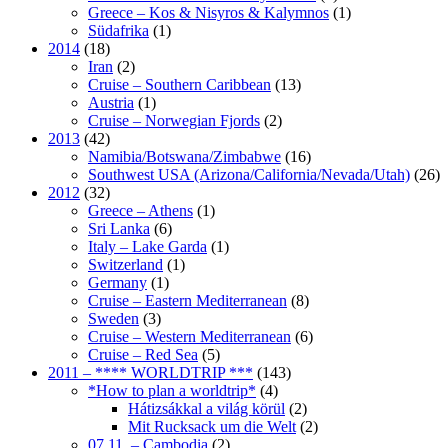
Greece – Kos & Nisyros & Kalymnos
(1)
Südafrika
(1)
2014
(18)
Iran
(2)
Cruise – Southern Caribbean
(13)
Austria
(1)
Cruise – Norwegian Fjords
(2)
2013
(42)
Namibia/Botswana/Zimbabwe
(16)
Southwest USA (Arizona/California/Nevada/Utah)
(26)
2012
(32)
Greece – Athens
(1)
Sri Lanka
(6)
Italy – Lake Garda
(1)
Switzerland
(1)
Germany
(1)
Cruise – Eastern Mediterranean
(8)
Sweden
(3)
Cruise – Western Mediterranean
(6)
Cruise – Red Sea
(5)
2011 – **** WORLDTRIP ***
(143)
*How to plan a worldtrip*
(4)
Hátizsákkal a világ körül
(2)
Mit Rucksack um die Welt
(2)
07.11. – Cambodia
(2)