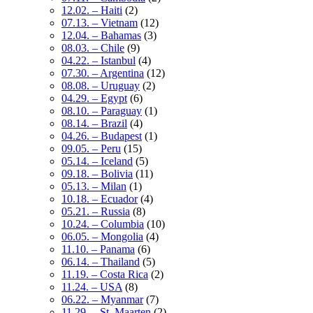
12.02. – Haiti
(2)
07.13. – Vietnam
(12)
12.04. – Bahamas
(3)
08.03. – Chile
(9)
04.22. – Istanbul
(4)
07.30. – Argentina
(12)
08.08. – Uruguay
(2)
04.29. – Egypt
(6)
08.10. – Paraguay
(1)
08.14. – Brazil
(4)
04.26. – Budapest
(1)
09.05. – Peru
(15)
05.14. – Iceland
(5)
09.18. – Bolivia
(11)
05.13. – Milan
(1)
10.18. – Ecuador
(4)
05.21. – Russia
(8)
10.24. – Columbia
(10)
06.05. – Mongolia
(4)
11.10. – Panama
(6)
06.14. – Thailand
(5)
11.19. – Costa Rica
(2)
11.24. – USA
(8)
06.22. – Myanmar
(7)
11.29. – St. Maarten
(2)