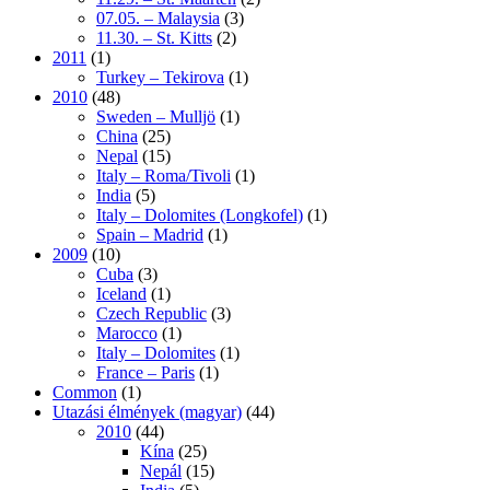
07.05. – Malaysia
(3)
11.30. – St. Kitts
(2)
2011
(1)
Turkey – Tekirova
(1)
2010
(48)
Sweden – Mulljö
(1)
China
(25)
Nepal
(15)
Italy – Roma/Tivoli
(1)
India
(5)
Italy – Dolomites (Longkofel)
(1)
Spain – Madrid
(1)
2009
(10)
Cuba
(3)
Iceland
(1)
Czech Republic
(3)
Marocco
(1)
Italy – Dolomites
(1)
France – Paris
(1)
Common
(1)
Utazási élmények (magyar)
(44)
2010
(44)
Kína
(25)
Nepál
(15)