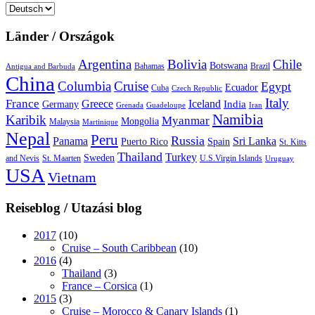
Sprache
auswählen
Länder / Országok
Argentina
Bolivia
Chile
Botswana
Bahamas
Brazil
Antigua and Barbuda
China
Columbia
Cruise
Egypt
Ecuador
Cuba
Czech Republic
Italy
France
Greece
Iceland
India
Germany
Grenada
Guadeloupe
Iran
Namibia
Karibik
Myanmar
Mongolia
Malaysia
Martinique
Nepal
Peru
Russia
Panama
Sri Lanka
Puerto Rico
Spain
St. Kitts
Thailand
Turkey
Sweden
and Nevis
St. Maarten
U.S.Virgin Islands
Uruguay
USA
Vietnam
Reiseblog / Utazási blog
2017
(10)
Cruise – South Caribbean
(10)
2016
(4)
Thailand
(3)
France – Corsica
(1)
2015
(3)
Cruise – Morocco & Canary Islands
(1)