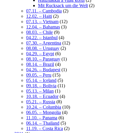
Hátizsákkal a világ körül
(2)
Mit Rucksack um die Welt
(2)
07.11. – Cambodia
(2)
12.02. – Haiti
(2)
07.13. – Vietnam
(12)
12.04. – Bahamas
(3)
08.03. – Chile
(9)
04.22. – Istanbul
(4)
07.30. – Argentina
(12)
08.08. – Uruguay
(2)
04.29. – Egypt
(6)
08.10. – Paraguay
(1)
08.14. – Brazil
(4)
04.26. – Budapest
(1)
09.05. – Peru
(15)
05.14. – Iceland
(5)
09.18. – Bolivia
(11)
05.13. – Milan
(1)
10.18. – Ecuador
(4)
05.21. – Russia
(8)
10.24. – Columbia
(10)
06.05. – Mongolia
(4)
11.10. – Panama
(6)
06.14. – Thailand
(5)
11.19. – Costa Rica
(2)