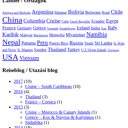
Länder / Országok
Argentina
Bolivia
Chile
Botswana
Bahamas
Brazil
Antigua and Barbuda
China
Columbia
Cruise
Egypt
Ecuador
Cuba
Czech Republic
Italy
France
Greece
Iceland
India
Germany
Grenada
Guadeloupe
Iran
Namibia
Karibik
Myanmar
Mongolia
Malaysia
Martinique
Nepal
Peru
Russia
Panama
Sri Lanka
Puerto Rico
Spain
St. Kitts
Thailand
Turkey
Sweden
and Nevis
St. Maarten
U.S.Virgin Islands
Uruguay
USA
Vietnam
Reiseblog / Utazási blog
2017
(10)
Cruise – South Caribbean
(10)
2016
(4)
Thailand
(3)
France – Corsica
(1)
2015
(3)
Cruise – Morocco & Canary Islands
(1)
Greece – Kos & Nisyros & Kalymnos
(1)
Südafrika
(1)
2014
(18)