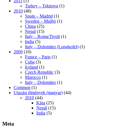
2011
(1)
Turkey – Tekirova
(1)
2010
(48)
Spain – Madrid
(1)
Sweden – Mulljö
(1)
China
(25)
Nepal
(15)
Italy – Roma/Tivoli
(1)
India
(5)
Italy – Dolomites (Longkofel)
(1)
2009
(10)
France – Paris
(1)
Cuba
(3)
Iceland
(1)
Czech Republic
(3)
Marocco
(1)
Italy – Dolomites
(1)
Common
(1)
Utazási élmények (magyar)
(44)
2010
(44)
Kína
(25)
Nepál
(15)
India
(5)
Meta