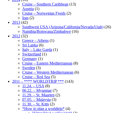
Cruise – Southern Caribbean
(13)
Austria
(1)
Cruise – Norwegian Fjords
(2)
Iran
(2)
2013
(42)
Southwest USA (Arizona/California/Nevada/Utah)
(26)
Namibia/Botswana/Zimbabwe
(16)
2012
(32)
Greece – Athens
(1)
Sri Lanka
(6)
Italy – Lake Garda
(1)
Switzerland
(1)
Germany
(1)
Cruise – Eastern Mediterranean
(8)
Sweden
(3)
Cruise – Western Mediterranean
(6)
Cruise – Red Sea
(5)
2011 – **** WORLDTRIP ***
(143)
11.24. – USA
(8)
06.22. – Myanmar
(7)
11.29. – St. Maarten
(2)
07.05. – Malaysia
(3)
11.30. – St. Kitts
(2)
*How to plan a worldtrip*
(4)