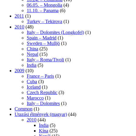
06.05. – Mongolia
(4)
11.10. – Panama
(6)
2011
(1)
Turkey – Tekirova
(1)
2010
(48)
Italy – Dolomites (Longkofel)
(1)
Spain – Madrid
(1)
Sweden – Mulljö
(1)
China
(25)
Nepal
(15)
Italy – Roma/Tivoli
(1)
India
(5)
2009
(10)
France – Paris
(1)
Cuba
(3)
Iceland
(1)
Czech Republic
(3)
Marocco
(1)
Italy – Dolomites
(1)
Common
(1)
Utazási élmények (magyar)
(44)
2010
(44)
India
(5)
Kína
(25)