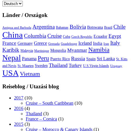
Sprache
auswählen
Länder / Országok
Argentina
Bolivia
Chile
Botswana
Bahamas
Brazil
Antigua and Barbuda
China
Columbia
Cruise
Egypt
Ecuador
Cuba
Czech Republic
Italy
France
Greece
Iceland
India
Germany
Grenada
Guadeloupe
Iran
Namibia
Karibik
Myanmar
Mongolia
Malaysia
Martinique
Nepal
Peru
Russia
Panama
Sri Lanka
Puerto Rico
Spain
St. Kitts
Thailand
Turkey
Sweden
and Nevis
St. Maarten
U.S.Virgin Islands
Uruguay
USA
Vietnam
Reiseblog / Utazási blog
2017
(10)
Cruise – South Caribbean
(10)
2016
(4)
Thailand
(3)
France – Corsica
(1)
2015
(3)
Cruise – Morocco & Canary Islands
(1)