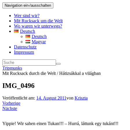
Navigation ein-/ausschalten
Wer sind wir?
Mit Rucksack um die Welt
Wo waren wir unterwegs?
Deutsch
Deutsch
Magyar
Datenschutz
Impressum
Tripmunks
Mit Rucksack durch die Welt / Hátizsákkal a világban
IMG_0496
Veröffentlicht am:
14. August 2011
von
Kriszta
Vorherige
Nächste
Yippie! Wir sahen einen Tukan!!! – Hurrá, láttunk egy tukánt!!!