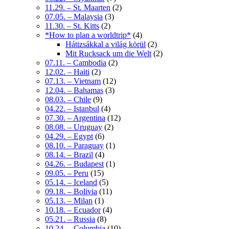
11.29. – St. Maarten
(2)
07.05. – Malaysia
(3)
11.30. – St. Kitts
(2)
*How to plan a worldtrip*
(4)
Hátizsákkal a világ körül
(2)
Mit Rucksack um die Welt
(2)
07.11. – Cambodia
(2)
12.02. – Haiti
(2)
07.13. – Vietnam
(12)
12.04. – Bahamas
(3)
08.03. – Chile
(9)
04.22. – Istanbul
(4)
07.30. – Argentina
(12)
08.08. – Uruguay
(2)
04.29. – Egypt
(6)
08.10. – Paraguay
(1)
08.14. – Brazil
(4)
04.26. – Budapest
(1)
09.05. – Peru
(15)
05.14. – Iceland
(5)
09.18. – Bolivia
(11)
05.13. – Milan
(1)
10.18. – Ecuador
(4)
05.21. – Russia
(8)
10.24. – Columbia
(10)