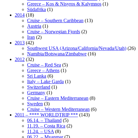
Greece – Kos & Nisyros & Kalymnos
(1)
Südafrika
(1)
2014
(18)
Cruise – Southern Caribbean
(13)
Austria
(1)
Cruise – Norwegian Fjords
(2)
Iran
(2)
2013
(42)
Southwest USA (Arizona/California/Nevada/Utah)
(26)
Namibia/Botswana/Zimbabwe
(16)
2012
(32)
Cruise – Red Sea
(5)
Greece – Athens
(1)
Sri Lanka
(6)
Italy – Lake Garda
(1)
Switzerland
(1)
Germany
(1)
Cruise – Eastern Mediterranean
(8)
Sweden
(3)
Cruise – Western Mediterranean
(6)
2011 – **** WORLDTRIP ***
(143)
06.14. – Thailand
(5)
11.19. – Costa Rica
(2)
11.24. – USA
(8)
06.22. – Myanmar
(7)