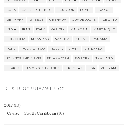
BOTSWANA
BRAZIL
CHILE
CHINA
COLUMBIA
CRUISE
CUBA
CZECH REPUBLIC
ECUADOR
EGYPT
FRANCE
GERMANY
GREECE
GRENADA
GUADELOUPE
ICELAND
INDIA
IRAN
ITALY
KARIBIK
MALAYSIA
MARTINIQUE
MONGOLIA
MYANMAR
NAMIBIA
NEPAL
PANAMA
PERU
PUERTO RICO
RUSSIA
SPAIN
SRI LANKA
ST. KITTS AND NEVIS
ST. MAARTEN
SWEDEN
THAILAND
TURKEY
U.S.VIRGIN ISLANDS
URUGUAY
USA
VIETNAM
REISEBLOG / UTAZÁSI BLOG
2017
(10)
Cruise – South Caribbean
(10)