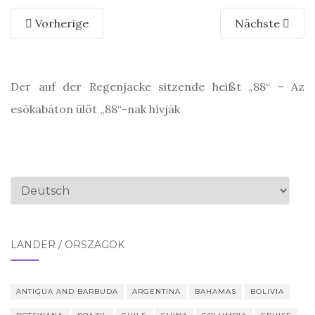
Vorherige
Nächste
Der auf der Regenjacke sitzende heißt „88“ – Az
esökabáton ülöt „88“-nak hívják
Sprache
auswählen
LÄNDER / ORSZÁGOK
ANTIGUA AND BARBUDA
ARGENTINA
BAHAMAS
BOLIVIA