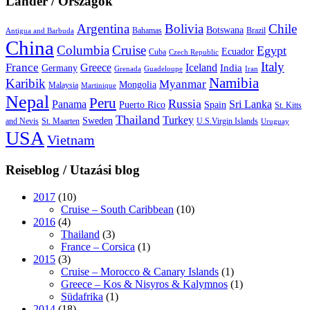
Länder / Országok
Argentina
Bolivia
Chile
Botswana
Bahamas
Brazil
Antigua and Barbuda
China
Columbia
Cruise
Egypt
Ecuador
Cuba
Czech Republic
Italy
France
Greece
Iceland
India
Germany
Grenada
Guadeloupe
Iran
Namibia
Karibik
Myanmar
Mongolia
Malaysia
Martinique
Nepal
Peru
Russia
Panama
Sri Lanka
Puerto Rico
Spain
St. Kitts
Thailand
Turkey
Sweden
and Nevis
St. Maarten
U.S.Virgin Islands
Uruguay
USA
Vietnam
Reiseblog / Utazási blog
2017
(10)
Cruise – South Caribbean
(10)
2016
(4)
Thailand
(3)
France – Corsica
(1)
2015
(3)
Cruise – Morocco & Canary Islands
(1)
Greece – Kos & Nisyros & Kalymnos
(1)
Südafrika
(1)
2014
(18)