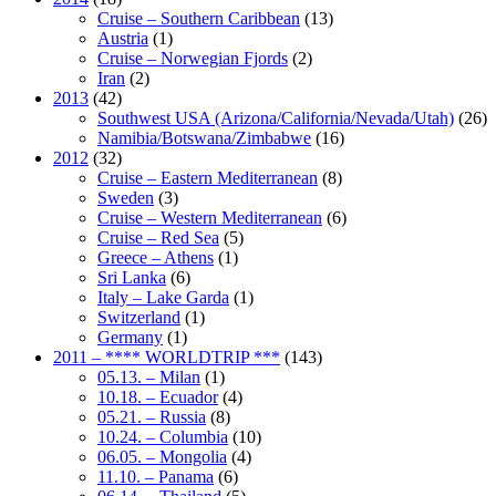
Cruise – Southern Caribbean
(13)
Austria
(1)
Cruise – Norwegian Fjords
(2)
Iran
(2)
2013
(42)
Southwest USA (Arizona/California/Nevada/Utah)
(26)
Namibia/Botswana/Zimbabwe
(16)
2012
(32)
Cruise – Eastern Mediterranean
(8)
Sweden
(3)
Cruise – Western Mediterranean
(6)
Cruise – Red Sea
(5)
Greece – Athens
(1)
Sri Lanka
(6)
Italy – Lake Garda
(1)
Switzerland
(1)
Germany
(1)
2011 – **** WORLDTRIP ***
(143)
05.13. – Milan
(1)
10.18. – Ecuador
(4)
05.21. – Russia
(8)
10.24. – Columbia
(10)
06.05. – Mongolia
(4)
11.10. – Panama
(6)