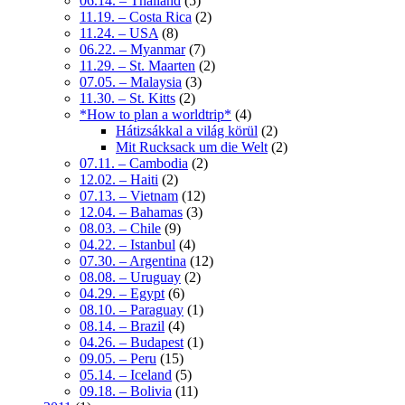
06.14. – Thailand
(5)
11.19. – Costa Rica
(2)
11.24. – USA
(8)
06.22. – Myanmar
(7)
11.29. – St. Maarten
(2)
07.05. – Malaysia
(3)
11.30. – St. Kitts
(2)
*How to plan a worldtrip*
(4)
Hátizsákkal a világ körül
(2)
Mit Rucksack um die Welt
(2)
07.11. – Cambodia
(2)
12.02. – Haiti
(2)
07.13. – Vietnam
(12)
12.04. – Bahamas
(3)
08.03. – Chile
(9)
04.22. – Istanbul
(4)
07.30. – Argentina
(12)
08.08. – Uruguay
(2)
04.29. – Egypt
(6)
08.10. – Paraguay
(1)
08.14. – Brazil
(4)
04.26. – Budapest
(1)
09.05. – Peru
(15)
05.14. – Iceland
(5)
09.18. – Bolivia
(11)