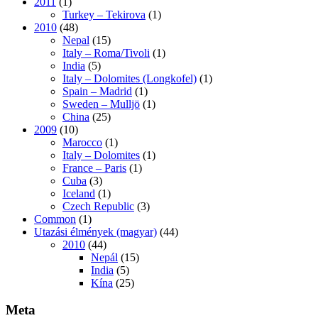
2011
(1)
Turkey – Tekirova
(1)
2010
(48)
Nepal
(15)
Italy – Roma/Tivoli
(1)
India
(5)
Italy – Dolomites (Longkofel)
(1)
Spain – Madrid
(1)
Sweden – Mulljö
(1)
China
(25)
2009
(10)
Marocco
(1)
Italy – Dolomites
(1)
France – Paris
(1)
Cuba
(3)
Iceland
(1)
Czech Republic
(3)
Common
(1)
Utazási élmények (magyar)
(44)
2010
(44)
Nepál
(15)
India
(5)
Kína
(25)
Meta