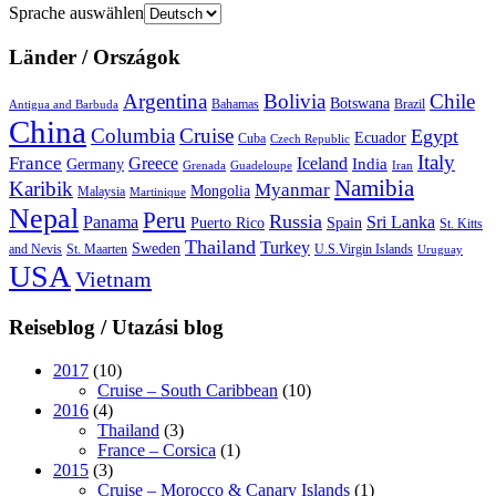
Sprache auswählen
Länder / Országok
Argentina
Bolivia
Chile
Botswana
Bahamas
Brazil
Antigua and Barbuda
China
Columbia
Cruise
Egypt
Ecuador
Cuba
Czech Republic
Italy
France
Greece
Iceland
India
Germany
Grenada
Guadeloupe
Iran
Namibia
Karibik
Myanmar
Mongolia
Malaysia
Martinique
Nepal
Peru
Russia
Panama
Sri Lanka
Puerto Rico
Spain
St. Kitts
Thailand
Turkey
Sweden
and Nevis
St. Maarten
U.S.Virgin Islands
Uruguay
USA
Vietnam
Reiseblog / Utazási blog
2017
(10)
Cruise – South Caribbean
(10)
2016
(4)
Thailand
(3)
France – Corsica
(1)
2015
(3)
Cruise – Morocco & Canary Islands
(1)