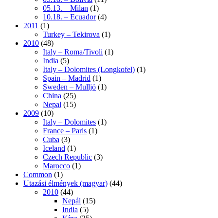
05.13. – Milan
(1)
10.18. – Ecuador
(4)
2011
(1)
Turkey – Tekirova
(1)
2010
(48)
Italy – Roma/Tivoli
(1)
India
(5)
Italy – Dolomites (Longkofel)
(1)
Spain – Madrid
(1)
Sweden – Mulljö
(1)
China
(25)
Nepal
(15)
2009
(10)
Italy – Dolomites
(1)
France – Paris
(1)
Cuba
(3)
Iceland
(1)
Czech Republic
(3)
Marocco
(1)
Common
(1)
Utazási élmények (magyar)
(44)
2010
(44)
Nepál
(15)
India
(5)