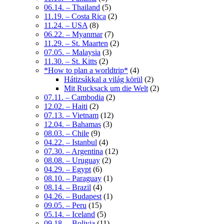
06.14. – Thailand
(5)
11.19. – Costa Rica
(2)
11.24. – USA
(8)
06.22. – Myanmar
(7)
11.29. – St. Maarten
(2)
07.05. – Malaysia
(3)
11.30. – St. Kitts
(2)
*How to plan a worldtrip*
(4)
Hátizsákkal a világ körül
(2)
Mit Rucksack um die Welt
(2)
07.11. – Cambodia
(2)
12.02. – Haiti
(2)
07.13. – Vietnam
(12)
12.04. – Bahamas
(3)
08.03. – Chile
(9)
04.22. – Istanbul
(4)
07.30. – Argentina
(12)
08.08. – Uruguay
(2)
04.29. – Egypt
(6)
08.10. – Paraguay
(1)
08.14. – Brazil
(4)
04.26. – Budapest
(1)
09.05. – Peru
(15)
05.14. – Iceland
(5)
09.18. – Bolivia
(11)