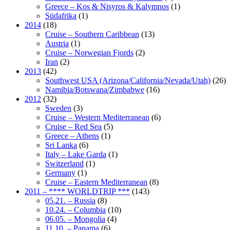
Greece – Kos & Nisyros & Kalymnos
(1)
Südafrika
(1)
2014
(18)
Cruise – Southern Caribbean
(13)
Austria
(1)
Cruise – Norwegian Fjords
(2)
Iran
(2)
2013
(42)
Southwest USA (Arizona/California/Nevada/Utah)
(26)
Namibia/Botswana/Zimbabwe
(16)
2012
(32)
Sweden
(3)
Cruise – Western Mediterranean
(6)
Cruise – Red Sea
(5)
Greece – Athens
(1)
Sri Lanka
(6)
Italy – Lake Garda
(1)
Switzerland
(1)
Germany
(1)
Cruise – Eastern Mediterranean
(8)
2011 – **** WORLDTRIP ***
(143)
05.21. – Russia
(8)
10.24. – Columbia
(10)
06.05. – Mongolia
(4)
11.10. – Panama
(6)