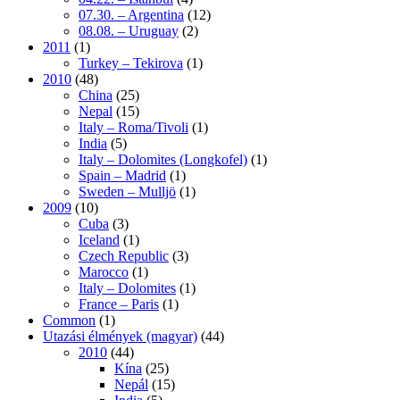
07.30. – Argentina
(12)
08.08. – Uruguay
(2)
2011
(1)
Turkey – Tekirova
(1)
2010
(48)
China
(25)
Nepal
(15)
Italy – Roma/Tivoli
(1)
India
(5)
Italy – Dolomites (Longkofel)
(1)
Spain – Madrid
(1)
Sweden – Mulljö
(1)
2009
(10)
Cuba
(3)
Iceland
(1)
Czech Republic
(3)
Marocco
(1)
Italy – Dolomites
(1)
France – Paris
(1)
Common
(1)
Utazási élmények (magyar)
(44)
2010
(44)
Kína
(25)
Nepál
(15)