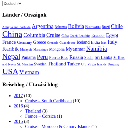
Sprache
auswählen
Länder / Országok
Argentina
Bolivia
Chile
Botswana
Bahamas
Brazil
Antigua and Barbuda
China
Columbia
Cruise
Egypt
Ecuador
Cuba
Czech Republic
Italy
France
Greece
Iceland
India
Germany
Grenada
Guadeloupe
Iran
Namibia
Karibik
Myanmar
Mongolia
Malaysia
Martinique
Nepal
Peru
Russia
Panama
Sri Lanka
Puerto Rico
Spain
St. Kitts
Thailand
Turkey
Sweden
and Nevis
St. Maarten
U.S.Virgin Islands
Uruguay
USA
Vietnam
Reiseblog / Utazási blog
2017
(10)
Cruise – South Caribbean
(10)
2016
(4)
Thailand
(3)
France – Corsica
(1)
2015
(3)
Cruise – Morocco & Canary Islands
(1)