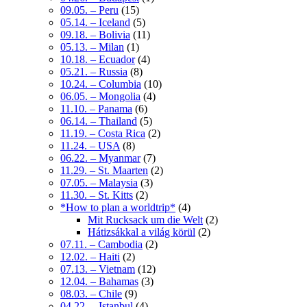
09.05. – Peru
(15)
05.14. – Iceland
(5)
09.18. – Bolivia
(11)
05.13. – Milan
(1)
10.18. – Ecuador
(4)
05.21. – Russia
(8)
10.24. – Columbia
(10)
06.05. – Mongolia
(4)
11.10. – Panama
(6)
06.14. – Thailand
(5)
11.19. – Costa Rica
(2)
11.24. – USA
(8)
06.22. – Myanmar
(7)
11.29. – St. Maarten
(2)
07.05. – Malaysia
(3)
11.30. – St. Kitts
(2)
*How to plan a worldtrip*
(4)
Mit Rucksack um die Welt
(2)
Hátizsákkal a világ körül
(2)
07.11. – Cambodia
(2)
12.02. – Haiti
(2)
07.13. – Vietnam
(12)
12.04. – Bahamas
(3)
08.03. – Chile
(9)
04.22. – Istanbul
(4)