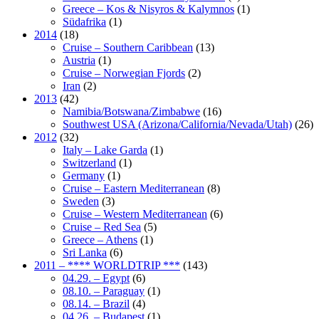
Greece – Kos & Nisyros & Kalymnos
(1)
Südafrika
(1)
2014
(18)
Cruise – Southern Caribbean
(13)
Austria
(1)
Cruise – Norwegian Fjords
(2)
Iran
(2)
2013
(42)
Namibia/Botswana/Zimbabwe
(16)
Southwest USA (Arizona/California/Nevada/Utah)
(26)
2012
(32)
Italy – Lake Garda
(1)
Switzerland
(1)
Germany
(1)
Cruise – Eastern Mediterranean
(8)
Sweden
(3)
Cruise – Western Mediterranean
(6)
Cruise – Red Sea
(5)
Greece – Athens
(1)
Sri Lanka
(6)
2011 – **** WORLDTRIP ***
(143)
04.29. – Egypt
(6)
08.10. – Paraguay
(1)
08.14. – Brazil
(4)
04.26. – Budapest
(1)