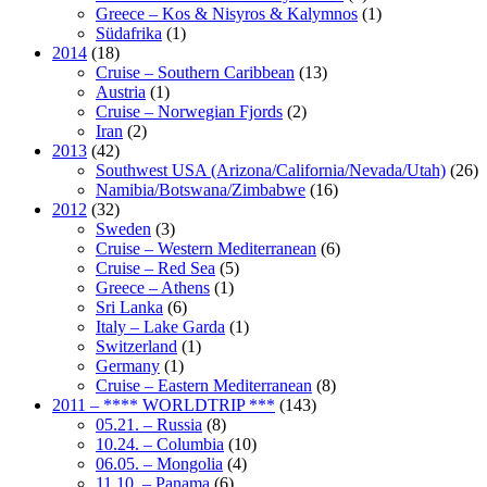
Greece – Kos & Nisyros & Kalymnos
(1)
Südafrika
(1)
2014
(18)
Cruise – Southern Caribbean
(13)
Austria
(1)
Cruise – Norwegian Fjords
(2)
Iran
(2)
2013
(42)
Southwest USA (Arizona/California/Nevada/Utah)
(26)
Namibia/Botswana/Zimbabwe
(16)
2012
(32)
Sweden
(3)
Cruise – Western Mediterranean
(6)
Cruise – Red Sea
(5)
Greece – Athens
(1)
Sri Lanka
(6)
Italy – Lake Garda
(1)
Switzerland
(1)
Germany
(1)
Cruise – Eastern Mediterranean
(8)
2011 – **** WORLDTRIP ***
(143)
05.21. – Russia
(8)
10.24. – Columbia
(10)
06.05. – Mongolia
(4)
11.10. – Panama
(6)