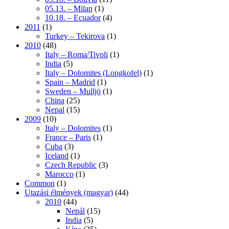
05.13. – Milan
(1)
10.18. – Ecuador
(4)
2011
(1)
Turkey – Tekirova
(1)
2010
(48)
Italy – Roma/Tivoli
(1)
India
(5)
Italy – Dolomites (Longkofel)
(1)
Spain – Madrid
(1)
Sweden – Mulljö
(1)
China
(25)
Nepal
(15)
2009
(10)
Italy – Dolomites
(1)
France – Paris
(1)
Cuba
(3)
Iceland
(1)
Czech Republic
(3)
Marocco
(1)
Common
(1)
Utazási élmények (magyar)
(44)
2010
(44)
Nepál
(15)
India
(5)