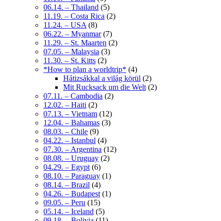
06.14. – Thailand
(5)
11.19. – Costa Rica
(2)
11.24. – USA
(8)
06.22. – Myanmar
(7)
11.29. – St. Maarten
(2)
07.05. – Malaysia
(3)
11.30. – St. Kitts
(2)
*How to plan a worldtrip*
(4)
Hátizsákkal a világ körül
(2)
Mit Rucksack um die Welt
(2)
07.11. – Cambodia
(2)
12.02. – Haiti
(2)
07.13. – Vietnam
(12)
12.04. – Bahamas
(3)
08.03. – Chile
(9)
04.22. – Istanbul
(4)
07.30. – Argentina
(12)
08.08. – Uruguay
(2)
04.29. – Egypt
(6)
08.10. – Paraguay
(1)
08.14. – Brazil
(4)
04.26. – Budapest
(1)
09.05. – Peru
(15)
05.14. – Iceland
(5)
09.18. – Bolivia
(11)