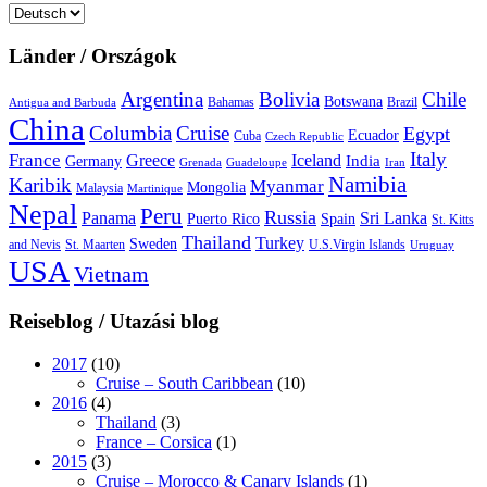
Sprache
auswählen
Länder / Országok
Argentina
Bolivia
Chile
Botswana
Bahamas
Brazil
Antigua and Barbuda
China
Columbia
Cruise
Egypt
Ecuador
Cuba
Czech Republic
Italy
France
Greece
Iceland
India
Germany
Grenada
Guadeloupe
Iran
Namibia
Karibik
Myanmar
Mongolia
Malaysia
Martinique
Nepal
Peru
Russia
Panama
Sri Lanka
Puerto Rico
Spain
St. Kitts
Thailand
Turkey
Sweden
and Nevis
St. Maarten
U.S.Virgin Islands
Uruguay
USA
Vietnam
Reiseblog / Utazási blog
2017
(10)
Cruise – South Caribbean
(10)
2016
(4)
Thailand
(3)
France – Corsica
(1)
2015
(3)
Cruise – Morocco & Canary Islands
(1)