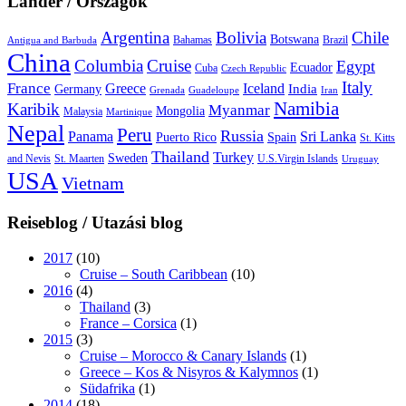
Länder / Országok
Argentina
Bolivia
Chile
Botswana
Bahamas
Brazil
Antigua and Barbuda
China
Columbia
Cruise
Egypt
Ecuador
Cuba
Czech Republic
Italy
France
Greece
Iceland
India
Germany
Grenada
Guadeloupe
Iran
Namibia
Karibik
Myanmar
Mongolia
Malaysia
Martinique
Nepal
Peru
Russia
Panama
Sri Lanka
Puerto Rico
Spain
St. Kitts
Thailand
Turkey
Sweden
and Nevis
St. Maarten
U.S.Virgin Islands
Uruguay
USA
Vietnam
Reiseblog / Utazási blog
2017
(10)
Cruise – South Caribbean
(10)
2016
(4)
Thailand
(3)
France – Corsica
(1)
2015
(3)
Cruise – Morocco & Canary Islands
(1)
Greece – Kos & Nisyros & Kalymnos
(1)
Südafrika
(1)
2014
(18)