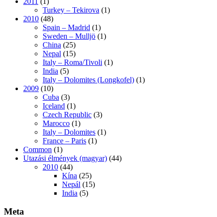
2011
(1)
Turkey – Tekirova
(1)
2010
(48)
Spain – Madrid
(1)
Sweden – Mulljö
(1)
China
(25)
Nepal
(15)
Italy – Roma/Tivoli
(1)
India
(5)
Italy – Dolomites (Longkofel)
(1)
2009
(10)
Cuba
(3)
Iceland
(1)
Czech Republic
(3)
Marocco
(1)
Italy – Dolomites
(1)
France – Paris
(1)
Common
(1)
Utazási élmények (magyar)
(44)
2010
(44)
Kína
(25)
Nepál
(15)
India
(5)
Meta