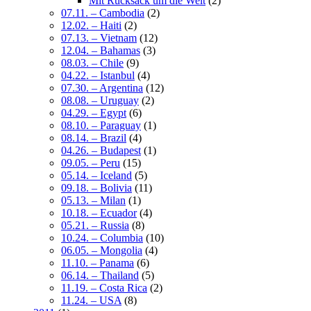
Mit Rucksack um die Welt
(2)
07.11. – Cambodia
(2)
12.02. – Haiti
(2)
07.13. – Vietnam
(12)
12.04. – Bahamas
(3)
08.03. – Chile
(9)
04.22. – Istanbul
(4)
07.30. – Argentina
(12)
08.08. – Uruguay
(2)
04.29. – Egypt
(6)
08.10. – Paraguay
(1)
08.14. – Brazil
(4)
04.26. – Budapest
(1)
09.05. – Peru
(15)
05.14. – Iceland
(5)
09.18. – Bolivia
(11)
05.13. – Milan
(1)
10.18. – Ecuador
(4)
05.21. – Russia
(8)
10.24. – Columbia
(10)
06.05. – Mongolia
(4)
11.10. – Panama
(6)
06.14. – Thailand
(5)
11.19. – Costa Rica
(2)
11.24. – USA
(8)