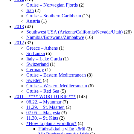
Cruise – Norwegian Fjords
(2)
Iran
(2)
Cruise – Southern Caribbean
(13)
Austria
(1)
2013
(42)
Southwest USA (Arizona/California/Nevada/Utah)
(26)
Namibia/Botswana/Zimbabwe
(16)
2012
(32)
Greece – Athens
(1)
Sri Lanka
(6)
Italy – Lake Garda
(1)
Switzerland
(1)
Germany
(1)
Cruise – Eastern Mediterranean
(8)
Sweden
(3)
Cruise – Western Mediterranean
(6)
Cruise – Red Sea
(5)
2011 – **** WORLDTRIP ***
(143)
06.22. – Myanmar
(7)
11.29. – St. Maarten
(2)
07.05. – Malaysia
(3)
11.30. – St. Kitts
(2)
*How to plan a worldtrip*
(4)
Hátizsákkal a világ körül
(2)