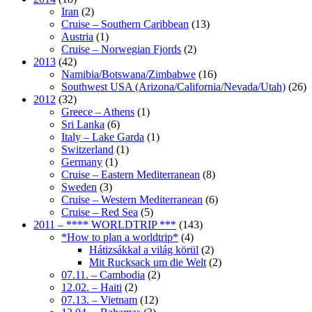
Iran
(2)
Cruise – Southern Caribbean
(13)
Austria
(1)
Cruise – Norwegian Fjords
(2)
2013
(42)
Namibia/Botswana/Zimbabwe
(16)
Southwest USA (Arizona/California/Nevada/Utah)
(26)
2012
(32)
Greece – Athens
(1)
Sri Lanka
(6)
Italy – Lake Garda
(1)
Switzerland
(1)
Germany
(1)
Cruise – Eastern Mediterranean
(8)
Sweden
(3)
Cruise – Western Mediterranean
(6)
Cruise – Red Sea
(5)
2011 – **** WORLDTRIP ***
(143)
*How to plan a worldtrip*
(4)
Hátizsákkal a világ körül
(2)
Mit Rucksack um die Welt
(2)
07.11. – Cambodia
(2)
12.02. – Haiti
(2)
07.13. – Vietnam
(12)