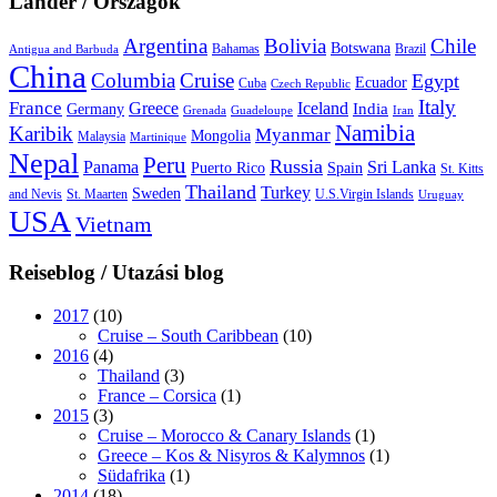
Länder / Országok
Argentina
Bolivia
Chile
Botswana
Bahamas
Brazil
Antigua and Barbuda
China
Columbia
Cruise
Egypt
Ecuador
Cuba
Czech Republic
Italy
France
Greece
Iceland
India
Germany
Grenada
Guadeloupe
Iran
Namibia
Karibik
Myanmar
Mongolia
Malaysia
Martinique
Nepal
Peru
Russia
Panama
Sri Lanka
Puerto Rico
Spain
St. Kitts
Thailand
Turkey
Sweden
and Nevis
St. Maarten
U.S.Virgin Islands
Uruguay
USA
Vietnam
Reiseblog / Utazási blog
2017
(10)
Cruise – South Caribbean
(10)
2016
(4)
Thailand
(3)
France – Corsica
(1)
2015
(3)
Cruise – Morocco & Canary Islands
(1)
Greece – Kos & Nisyros & Kalymnos
(1)
Südafrika
(1)
2014
(18)