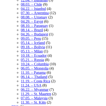
12.04. – Bahamas
(3)
08.03. – Chile
(9)
04.22. – Istanbul
(4)
07.30. – Argentina
(12)
08.08. – Uruguay
(2)
04.29. – Egypt
(6)
08.10. – Paraguay
(1)
08.14. – Brazil
(4)
04.26. – Budapest
(1)
09.05. – Peru
(15)
05.14. – Iceland
(5)
09.18. – Bolivia
(11)
05.13. – Milan
(1)
10.18. – Ecuador
(4)
05.21. – Russia
(8)
10.24. – Columbia
(10)
06.05. – Mongolia
(4)
11.10. – Panama
(6)
06.14. – Thailand
(5)
11.19. – Costa Rica
(2)
11.24. – USA
(8)
06.22. – Myanmar
(7)
11.29. – St. Maarten
(2)
07.05. – Malaysia
(3)
11.30. – St. Kitts
(2)