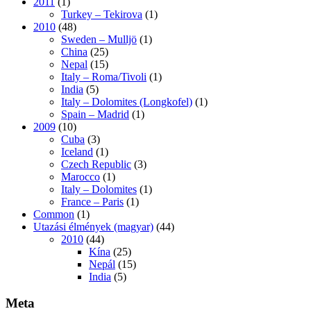
2011
(1)
Turkey – Tekirova
(1)
2010
(48)
Sweden – Mulljö
(1)
China
(25)
Nepal
(15)
Italy – Roma/Tivoli
(1)
India
(5)
Italy – Dolomites (Longkofel)
(1)
Spain – Madrid
(1)
2009
(10)
Cuba
(3)
Iceland
(1)
Czech Republic
(3)
Marocco
(1)
Italy – Dolomites
(1)
France – Paris
(1)
Common
(1)
Utazási élmények (magyar)
(44)
2010
(44)
Kína
(25)
Nepál
(15)
India
(5)
Meta