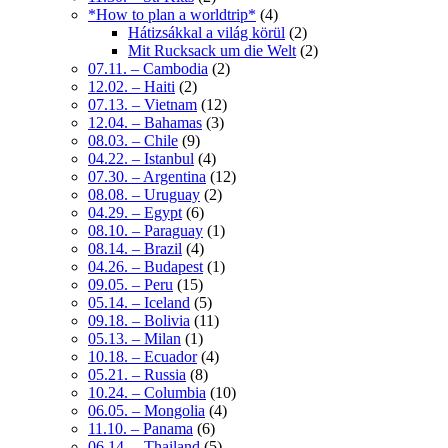
*How to plan a worldtrip*
(4)
Hátizsákkal a világ körül
(2)
Mit Rucksack um die Welt
(2)
07.11. – Cambodia
(2)
12.02. – Haiti
(2)
07.13. – Vietnam
(12)
12.04. – Bahamas
(3)
08.03. – Chile
(9)
04.22. – Istanbul
(4)
07.30. – Argentina
(12)
08.08. – Uruguay
(2)
04.29. – Egypt
(6)
08.10. – Paraguay
(1)
08.14. – Brazil
(4)
04.26. – Budapest
(1)
09.05. – Peru
(15)
05.14. – Iceland
(5)
09.18. – Bolivia
(11)
05.13. – Milan
(1)
10.18. – Ecuador
(4)
05.21. – Russia
(8)
10.24. – Columbia
(10)
06.05. – Mongolia
(4)
11.10. – Panama
(6)
06.14. – Thailand
(5)