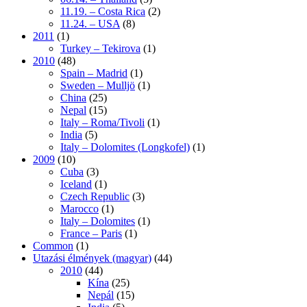
11.19. – Costa Rica
(2)
11.24. – USA
(8)
2011
(1)
Turkey – Tekirova
(1)
2010
(48)
Spain – Madrid
(1)
Sweden – Mulljö
(1)
China
(25)
Nepal
(15)
Italy – Roma/Tivoli
(1)
India
(5)
Italy – Dolomites (Longkofel)
(1)
2009
(10)
Cuba
(3)
Iceland
(1)
Czech Republic
(3)
Marocco
(1)
Italy – Dolomites
(1)
France – Paris
(1)
Common
(1)
Utazási élmények (magyar)
(44)
2010
(44)
Kína
(25)
Nepál
(15)