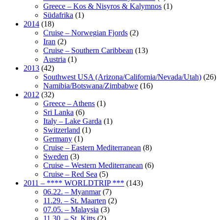
Greece – Kos & Nisyros & Kalymnos
(1)
Südafrika
(1)
2014
(18)
Cruise – Norwegian Fjords
(2)
Iran
(2)
Cruise – Southern Caribbean
(13)
Austria
(1)
2013
(42)
Southwest USA (Arizona/California/Nevada/Utah)
(26)
Namibia/Botswana/Zimbabwe
(16)
2012
(32)
Greece – Athens
(1)
Sri Lanka
(6)
Italy – Lake Garda
(1)
Switzerland
(1)
Germany
(1)
Cruise – Eastern Mediterranean
(8)
Sweden
(3)
Cruise – Western Mediterranean
(6)
Cruise – Red Sea
(5)
2011 – **** WORLDTRIP ***
(143)
06.22. – Myanmar
(7)
11.29. – St. Maarten
(2)
07.05. – Malaysia
(3)
11.30. – St. Kitts
(2)