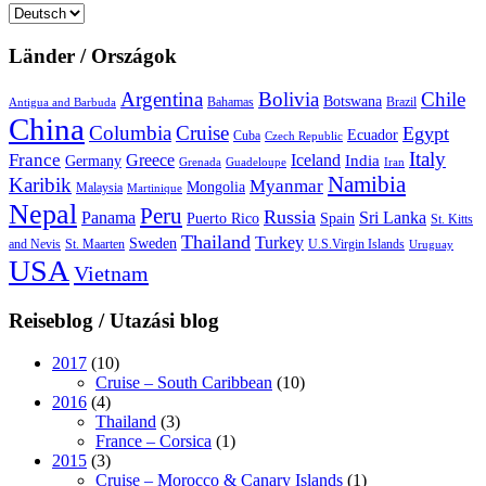
Sprache
auswählen
Länder / Országok
Argentina
Bolivia
Chile
Botswana
Bahamas
Brazil
Antigua and Barbuda
China
Columbia
Cruise
Egypt
Ecuador
Cuba
Czech Republic
Italy
France
Greece
Iceland
India
Germany
Grenada
Guadeloupe
Iran
Namibia
Karibik
Myanmar
Mongolia
Malaysia
Martinique
Nepal
Peru
Russia
Panama
Sri Lanka
Puerto Rico
Spain
St. Kitts
Thailand
Turkey
Sweden
and Nevis
St. Maarten
U.S.Virgin Islands
Uruguay
USA
Vietnam
Reiseblog / Utazási blog
2017
(10)
Cruise – South Caribbean
(10)
2016
(4)
Thailand
(3)
France – Corsica
(1)
2015
(3)
Cruise – Morocco & Canary Islands
(1)