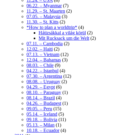
11.24. – USA
(8)
06.22. – Myanmar
(7)
11.29. – St. Maarten
(2)
07.05. – Malaysia
(3)
11.30. – St. Kitts
(2)
*How to plan a worldtrip*
(4)
Hátizsákkal a világ körül
(2)
Mit Rucksack um die Welt
(2)
07.11. – Cambodia
(2)
12.02. – Haiti
(2)
07.13. – Vietnam
(12)
12.04. – Bahamas
(3)
08.03. – Chile
(9)
04.22. – Istanbul
(4)
07.30. – Argentina
(12)
08.08. – Uruguay
(2)
04.29. – Egypt
(6)
08.10. – Paraguay
(1)
08.14. – Brazil
(4)
04.26. – Budapest
(1)
09.05. – Peru
(15)
05.14. – Iceland
(5)
09.18. – Bolivia
(11)
05.13. – Milan
(1)
10.18. – Ecuador
(4)