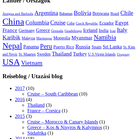
Länder / Országok
Argentina
Bolivia
Chile
Botswana
Bahamas
Brazil
Antigua and Barbuda
China
Columbia
Cruise
Egypt
Ecuador
Cuba
Czech Republic
Italy
France
Greece
Iceland
India
Germany
Grenada
Guadeloupe
Iran
Namibia
Karibik
Myanmar
Mongolia
Malaysia
Martinique
Nepal
Peru
Russia
Panama
Sri Lanka
Puerto Rico
Spain
St. Kitts
Thailand
Turkey
Sweden
and Nevis
St. Maarten
U.S.Virgin Islands
Uruguay
USA
Vietnam
Reiseblog / Utazási blog
2017
(10)
Cruise – South Caribbean
(10)
2016
(4)
Thailand
(3)
France – Corsica
(1)
2015
(3)
Cruise – Morocco & Canary Islands
(1)
Greece – Kos & Nisyros & Kalymnos
(1)
Südafrika
(1)
2014
(18)