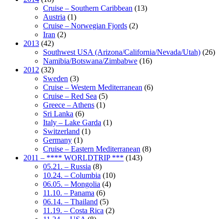
Cruise – Southern Caribbean
(13)
Austria
(1)
Cruise – Norwegian Fjords
(2)
Iran
(2)
2013
(42)
Southwest USA (Arizona/California/Nevada/Utah)
(26)
Namibia/Botswana/Zimbabwe
(16)
2012
(32)
Sweden
(3)
Cruise – Western Mediterranean
(6)
Cruise – Red Sea
(5)
Greece – Athens
(1)
Sri Lanka
(6)
Italy – Lake Garda
(1)
Switzerland
(1)
Germany
(1)
Cruise – Eastern Mediterranean
(8)
2011 – **** WORLDTRIP ***
(143)
05.21. – Russia
(8)
10.24. – Columbia
(10)
06.05. – Mongolia
(4)
11.10. – Panama
(6)
06.14. – Thailand
(5)
11.19. – Costa Rica
(2)