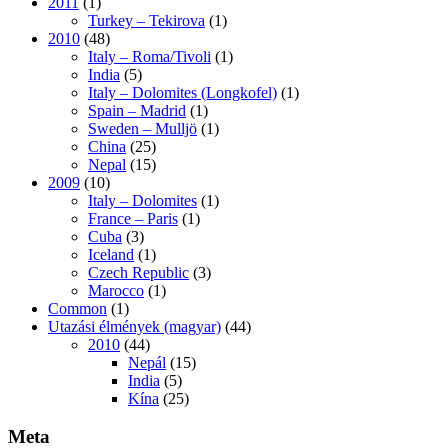
2011
(1)
Turkey – Tekirova
(1)
2010
(48)
Italy – Roma/Tivoli
(1)
India
(5)
Italy – Dolomites (Longkofel)
(1)
Spain – Madrid
(1)
Sweden – Mulljö
(1)
China
(25)
Nepal
(15)
2009
(10)
Italy – Dolomites
(1)
France – Paris
(1)
Cuba
(3)
Iceland
(1)
Czech Republic
(3)
Marocco
(1)
Common
(1)
Utazási élmények (magyar)
(44)
2010
(44)
Nepál
(15)
India
(5)
Kína
(25)
Meta