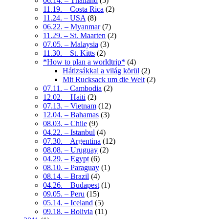
06.14. – Thailand
(5)
11.19. – Costa Rica
(2)
11.24. – USA
(8)
06.22. – Myanmar
(7)
11.29. – St. Maarten
(2)
07.05. – Malaysia
(3)
11.30. – St. Kitts
(2)
*How to plan a worldtrip*
(4)
Hátizsákkal a világ körül
(2)
Mit Rucksack um die Welt
(2)
07.11. – Cambodia
(2)
12.02. – Haiti
(2)
07.13. – Vietnam
(12)
12.04. – Bahamas
(3)
08.03. – Chile
(9)
04.22. – Istanbul
(4)
07.30. – Argentina
(12)
08.08. – Uruguay
(2)
04.29. – Egypt
(6)
08.10. – Paraguay
(1)
08.14. – Brazil
(4)
04.26. – Budapest
(1)
09.05. – Peru
(15)
05.14. – Iceland
(5)
09.18. – Bolivia
(11)