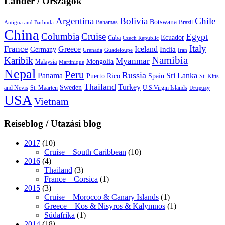
Länder / Országok
Argentina
Bolivia
Chile
Botswana
Bahamas
Brazil
Antigua and Barbuda
China
Columbia
Cruise
Egypt
Ecuador
Cuba
Czech Republic
Italy
France
Greece
Iceland
India
Germany
Grenada
Guadeloupe
Iran
Namibia
Karibik
Myanmar
Mongolia
Malaysia
Martinique
Nepal
Peru
Russia
Panama
Sri Lanka
Puerto Rico
Spain
St. Kitts
Thailand
Turkey
Sweden
and Nevis
St. Maarten
U.S.Virgin Islands
Uruguay
USA
Vietnam
Reiseblog / Utazási blog
2017
(10)
Cruise – South Caribbean
(10)
2016
(4)
Thailand
(3)
France – Corsica
(1)
2015
(3)
Cruise – Morocco & Canary Islands
(1)
Greece – Kos & Nisyros & Kalymnos
(1)
Südafrika
(1)
2014
(18)