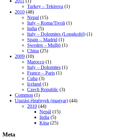
2011
(1)
Turkey – Tekirova
(1)
2010
(48)
Nepal
(15)
Italy – Roma/Tivoli
(1)
India
(5)
Italy – Dolomites (Longkofel)
(1)
Spain – Madrid
(1)
Sweden – Mulljö
(1)
China
(25)
2009
(10)
Marocco
(1)
Italy – Dolomites
(1)
France – Paris
(1)
Cuba
(3)
Iceland
(1)
Czech Republic
(3)
Common
(1)
Utazási élmények (magyar)
(44)
2010
(44)
Nepál
(15)
India
(5)
Kína
(25)
Meta