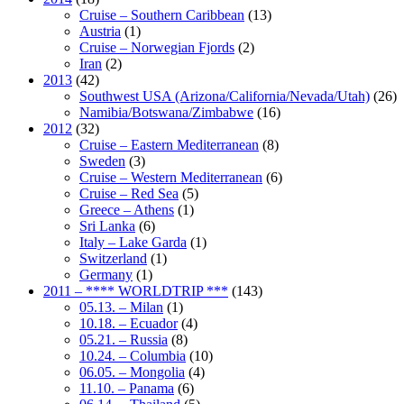
Cruise – Southern Caribbean
(13)
Austria
(1)
Cruise – Norwegian Fjords
(2)
Iran
(2)
2013
(42)
Southwest USA (Arizona/California/Nevada/Utah)
(26)
Namibia/Botswana/Zimbabwe
(16)
2012
(32)
Cruise – Eastern Mediterranean
(8)
Sweden
(3)
Cruise – Western Mediterranean
(6)
Cruise – Red Sea
(5)
Greece – Athens
(1)
Sri Lanka
(6)
Italy – Lake Garda
(1)
Switzerland
(1)
Germany
(1)
2011 – **** WORLDTRIP ***
(143)
05.13. – Milan
(1)
10.18. – Ecuador
(4)
05.21. – Russia
(8)
10.24. – Columbia
(10)
06.05. – Mongolia
(4)
11.10. – Panama
(6)