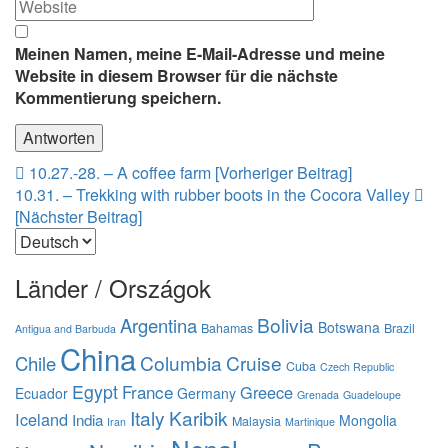
Meinen Namen, meine E-Mail-Adresse und meine
Website in diesem Browser für die nächste
Kommentierung speichern.
Beitrags-
10.27.-28. – A coffee farm [Vorheriger Beitrag]
10.31. – Trekking with rubber boots in the Cocora Valley
Navigation
[Nächster Beitrag]
Sprache
auswählen
Länder / Országok
Bolivia
Argentina
Botswana
Bahamas
Brazil
Antigua and Barbuda
China
Columbia
Cruise
Chile
Cuba
Czech Republic
Egypt
France
Greece
Ecuador
Germany
Grenada
Guadeloupe
Italy
Karibik
Iceland
India
Mongolia
Malaysia
Iran
Martinique