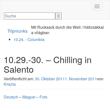
Navigati
Mit Rucksack durch die Welt / Hátizsákkal
Tripmunks
a világban
10.24. - Columbia
10.29.-30. – Chilling in
Salento
Veröffentlicht am:
30. Oktober 2011
1. November 2011
von
Kriszta
Deutsch
–
Magyar
–
Foto