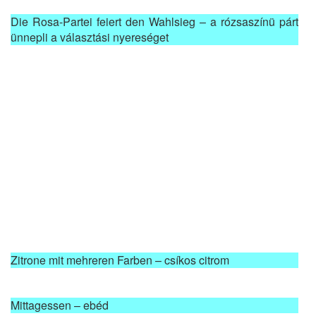
Die Rosa-Partei feiert den Wahlsieg – a rózsaszínü párt
ünnepli a választási nyereséget
Zitrone mit mehreren Farben – csíkos citrom
Mittagessen – ebéd