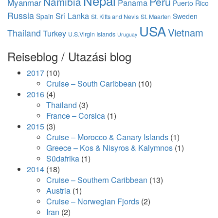
Nepal
Namibia
Peru
Myanmar
Panama
Puerto Rico
Russia
Sri Lanka
Spain
Sweden
St. Kitts and Nevis
St. Maarten
USA
Vietnam
Thailand
Turkey
U.S.Virgin Islands
Uruguay
Reiseblog / Utazási blog
2017
(10)
Cruise – South Caribbean
(10)
2016
(4)
Thailand
(3)
France – Corsica
(1)
2015
(3)
Cruise – Morocco & Canary Islands
(1)
Greece – Kos & Nisyros & Kalymnos
(1)
Südafrika
(1)
2014
(18)
Cruise – Southern Caribbean
(13)
Austria
(1)
Cruise – Norwegian Fjords
(2)
Iran
(2)