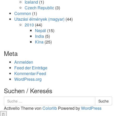
Iceland
(1)
Czech Republic
(3)
Common
(1)
Utazási élmények (magyar)
(44)
2010
(44)
Nepál
(15)
India
(5)
Kína
(25)
Meta
Anmelden
Feed der Einträge
Kommentar-Feed
WordPress.org
Suchen / Keresés
Suche
Suche
nach:
Activello Theme von
Colorlib
Powered by
WordPress