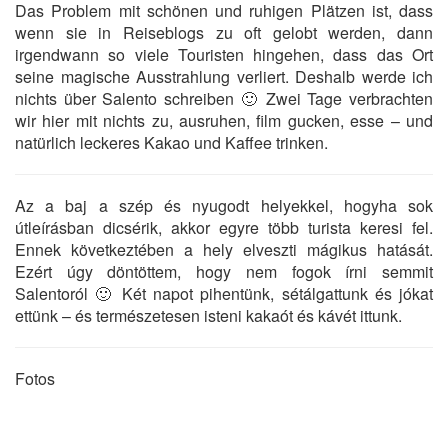
Das Problem mit schönen und ruhigen Plätzen ist, dass
wenn sie in Reiseblogs zu oft gelobt werden, dann
irgendwann so viele Touristen hingehen, dass das Ort
seine magische Ausstrahlung verliert. Deshalb werde ich
nichts über Salento schreiben 🙂 Zwei Tage verbrachten
wir hier mit nichts zu, ausruhen, film gucken, esse – und
natürlich leckeres Kakao und Kaffee trinken.
Az a baj a szép és nyugodt helyekkel, hogyha sok
útleírásban dicsérik, akkor egyre több turista keresi fel.
Ennek következtében a hely elveszti mágikus hatását.
Ezért úgy döntöttem, hogy nem fogok írni semmit
Salentoról 🙂 Két napot pihentünk, sétálgattunk és jókat
ettünk – és természetesen isteni kakaót és kávét ittunk.
Fotos