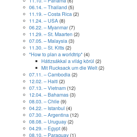
11.10. – Panama
(6)
06.14. – Thailand
(5)
11.19. – Costa Rica
(2)
11.24. – USA
(8)
06.22. – Myanmar
(7)
11.29. – St. Maarten
(2)
07.05. – Malaysia
(3)
11.30. – St. Kitts
(2)
*How to plan a worldtrip*
(4)
Hátizsákkal a világ körül
(2)
Mit Rucksack um die Welt
(2)
07.11. – Cambodia
(2)
12.02. – Haiti
(2)
07.13. – Vietnam
(12)
12.04. – Bahamas
(3)
08.03. – Chile
(9)
04.22. – Istanbul
(4)
07.30. – Argentina
(12)
08.08. – Uruguay
(2)
04.29. – Egypt
(6)
08.10. – Paraguay
(1)