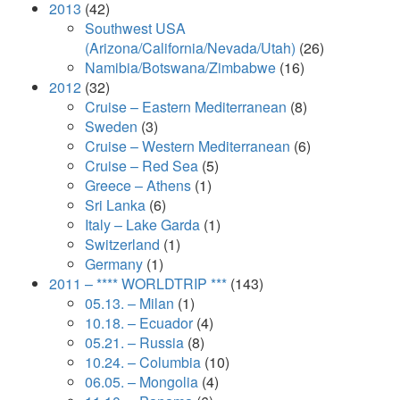
2013
(42)
Southwest USA
(Arizona/California/Nevada/Utah)
(26)
Namibia/Botswana/Zimbabwe
(16)
2012
(32)
Cruise – Eastern Mediterranean
(8)
Sweden
(3)
Cruise – Western Mediterranean
(6)
Cruise – Red Sea
(5)
Greece – Athens
(1)
Sri Lanka
(6)
Italy – Lake Garda
(1)
Switzerland
(1)
Germany
(1)
2011 – **** WORLDTRIP ***
(143)
05.13. – Milan
(1)
10.18. – Ecuador
(4)
05.21. – Russia
(8)
10.24. – Columbia
(10)
06.05. – Mongolia
(4)