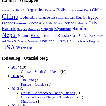
Länder / Országok
Argentina
Bolivia
Chile
Botswana
Bahamas
Brazil
Antigua and Barbuda
China
Columbia
Cruise
Egypt
Ecuador
Cuba
Czech Republic
Italy
France
Greece
Iceland
India
Germany
Grenada
Guadeloupe
Iran
Namibia
Karibik
Myanmar
Mongolia
Malaysia
Martinique
Nepal
Peru
Russia
Panama
Sri Lanka
Puerto Rico
Spain
St. Kitts
Thailand
Turkey
Sweden
and Nevis
St. Maarten
U.S.Virgin Islands
Uruguay
USA
Vietnam
Reiseblog / Utazási blog
2017
(10)
Cruise – South Caribbean
(10)
2016
(4)
Thailand
(3)
France – Corsica
(1)
2015
(3)
Cruise – Morocco & Canary Islands
(1)
Greece – Kos & Nisyros & Kalymnos
(1)
Südafrika
(1)
2014
(18)