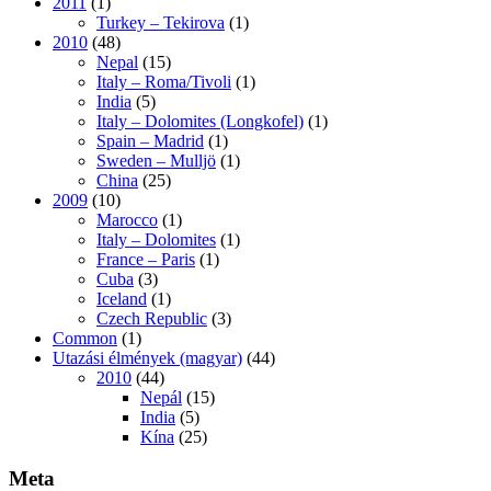
2011
(1)
Turkey – Tekirova
(1)
2010
(48)
Nepal
(15)
Italy – Roma/Tivoli
(1)
India
(5)
Italy – Dolomites (Longkofel)
(1)
Spain – Madrid
(1)
Sweden – Mulljö
(1)
China
(25)
2009
(10)
Marocco
(1)
Italy – Dolomites
(1)
France – Paris
(1)
Cuba
(3)
Iceland
(1)
Czech Republic
(3)
Common
(1)
Utazási élmények (magyar)
(44)
2010
(44)
Nepál
(15)
India
(5)
Kína
(25)
Meta