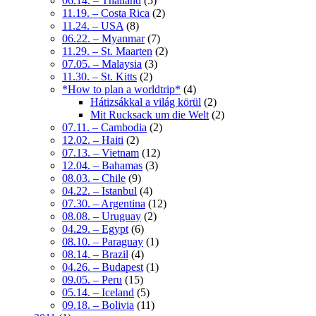
06.14. – Thailand
(5)
11.19. – Costa Rica
(2)
11.24. – USA
(8)
06.22. – Myanmar
(7)
11.29. – St. Maarten
(2)
07.05. – Malaysia
(3)
11.30. – St. Kitts
(2)
*How to plan a worldtrip*
(4)
Hátizsákkal a világ körül
(2)
Mit Rucksack um die Welt
(2)
07.11. – Cambodia
(2)
12.02. – Haiti
(2)
07.13. – Vietnam
(12)
12.04. – Bahamas
(3)
08.03. – Chile
(9)
04.22. – Istanbul
(4)
07.30. – Argentina
(12)
08.08. – Uruguay
(2)
04.29. – Egypt
(6)
08.10. – Paraguay
(1)
08.14. – Brazil
(4)
04.26. – Budapest
(1)
09.05. – Peru
(15)
05.14. – Iceland
(5)
09.18. – Bolivia
(11)