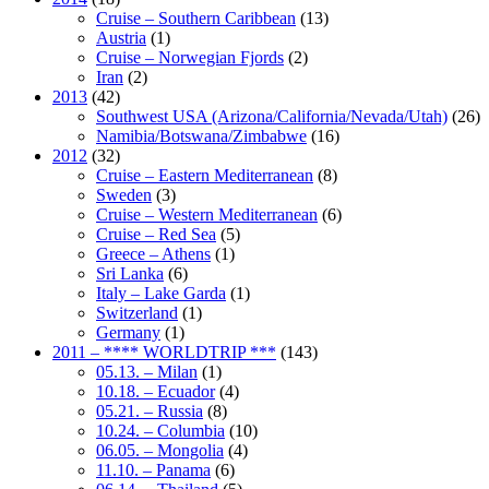
Cruise – Southern Caribbean
(13)
Austria
(1)
Cruise – Norwegian Fjords
(2)
Iran
(2)
2013
(42)
Southwest USA (Arizona/California/Nevada/Utah)
(26)
Namibia/Botswana/Zimbabwe
(16)
2012
(32)
Cruise – Eastern Mediterranean
(8)
Sweden
(3)
Cruise – Western Mediterranean
(6)
Cruise – Red Sea
(5)
Greece – Athens
(1)
Sri Lanka
(6)
Italy – Lake Garda
(1)
Switzerland
(1)
Germany
(1)
2011 – **** WORLDTRIP ***
(143)
05.13. – Milan
(1)
10.18. – Ecuador
(4)
05.21. – Russia
(8)
10.24. – Columbia
(10)
06.05. – Mongolia
(4)
11.10. – Panama
(6)