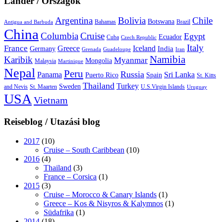
Länder / Országok
Argentina
Bolivia
Chile
Botswana
Bahamas
Brazil
Antigua and Barbuda
China
Columbia
Cruise
Egypt
Ecuador
Cuba
Czech Republic
Italy
France
Greece
Iceland
India
Germany
Grenada
Guadeloupe
Iran
Namibia
Karibik
Myanmar
Mongolia
Malaysia
Martinique
Nepal
Peru
Russia
Panama
Sri Lanka
Puerto Rico
Spain
St. Kitts
Thailand
Turkey
Sweden
and Nevis
St. Maarten
U.S.Virgin Islands
Uruguay
USA
Vietnam
Reiseblog / Utazási blog
2017
(10)
Cruise – South Caribbean
(10)
2016
(4)
Thailand
(3)
France – Corsica
(1)
2015
(3)
Cruise – Morocco & Canary Islands
(1)
Greece – Kos & Nisyros & Kalymnos
(1)
Südafrika
(1)
2014
(18)