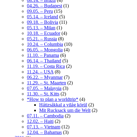
08.14. – Brazil
(4)
04.26. – Budapest
(1)
09.05. – Peru
(15)
05.14. – Iceland
(5)
09.18. – Bolivia
(11)
05.13. – Milan
(1)
10.18. – Ecuador
(4)
05.21. – Russia
(8)
10.24. – Columbia
(10)
06.05. – Mongolia
(4)
11.10. – Panama
(6)
06.14. – Thailand
(5)
11.19. – Costa Rica
(2)
11.24. – USA
(8)
06.22. – Myanmar
(7)
11.29. – St. Maarten
(2)
07.05. – Malaysia
(3)
11.30. – St. Kitts
(2)
*How to plan a worldtrip*
(4)
Hátizsákkal a világ körül
(2)
Mit Rucksack um die Welt
(2)
07.11. – Cambodia
(2)
12.02. – Haiti
(2)
07.13. – Vietnam
(12)
12.04. – Bahamas
(3)