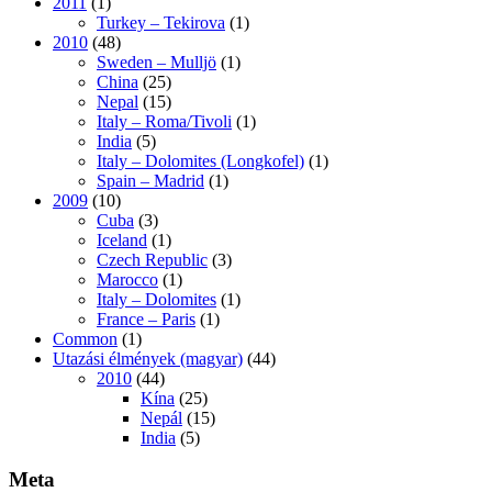
2011
(1)
Turkey – Tekirova
(1)
2010
(48)
Sweden – Mulljö
(1)
China
(25)
Nepal
(15)
Italy – Roma/Tivoli
(1)
India
(5)
Italy – Dolomites (Longkofel)
(1)
Spain – Madrid
(1)
2009
(10)
Cuba
(3)
Iceland
(1)
Czech Republic
(3)
Marocco
(1)
Italy – Dolomites
(1)
France – Paris
(1)
Common
(1)
Utazási élmények (magyar)
(44)
2010
(44)
Kína
(25)
Nepál
(15)
India
(5)
Meta