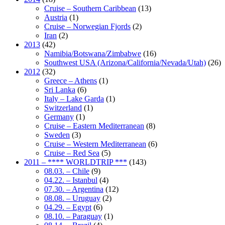
Cruise – Southern Caribbean
(13)
Austria
(1)
Cruise – Norwegian Fjords
(2)
Iran
(2)
2013
(42)
Namibia/Botswana/Zimbabwe
(16)
Southwest USA (Arizona/California/Nevada/Utah)
(26)
2012
(32)
Greece – Athens
(1)
Sri Lanka
(6)
Italy – Lake Garda
(1)
Switzerland
(1)
Germany
(1)
Cruise – Eastern Mediterranean
(8)
Sweden
(3)
Cruise – Western Mediterranean
(6)
Cruise – Red Sea
(5)
2011 – **** WORLDTRIP ***
(143)
08.03. – Chile
(9)
04.22. – Istanbul
(4)
07.30. – Argentina
(12)
08.08. – Uruguay
(2)
04.29. – Egypt
(6)
08.10. – Paraguay
(1)