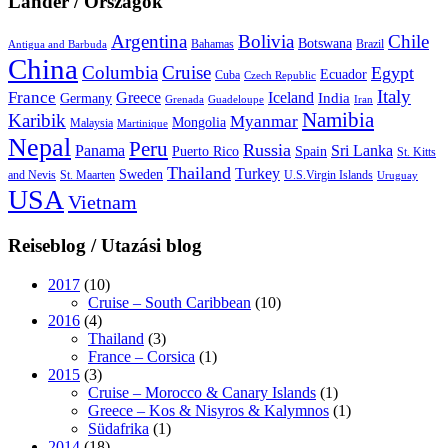
Länder / Országok
Argentina
Bolivia
Chile
Botswana
Bahamas
Brazil
Antigua and Barbuda
China
Columbia
Cruise
Egypt
Ecuador
Cuba
Czech Republic
Italy
France
Greece
Iceland
India
Germany
Grenada
Guadeloupe
Iran
Namibia
Karibik
Myanmar
Mongolia
Malaysia
Martinique
Nepal
Peru
Russia
Panama
Sri Lanka
Puerto Rico
Spain
St. Kitts
Thailand
Turkey
Sweden
and Nevis
St. Maarten
U.S.Virgin Islands
Uruguay
USA
Vietnam
Reiseblog / Utazási blog
2017
(10)
Cruise – South Caribbean
(10)
2016
(4)
Thailand
(3)
France – Corsica
(1)
2015
(3)
Cruise – Morocco & Canary Islands
(1)
Greece – Kos & Nisyros & Kalymnos
(1)
Südafrika
(1)
2014
(18)