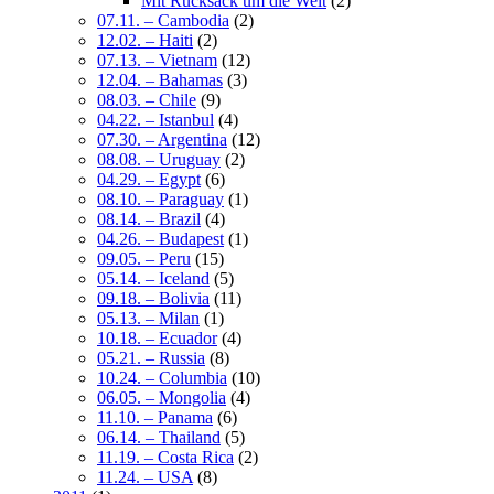
Mit Rucksack um die Welt
(2)
07.11. – Cambodia
(2)
12.02. – Haiti
(2)
07.13. – Vietnam
(12)
12.04. – Bahamas
(3)
08.03. – Chile
(9)
04.22. – Istanbul
(4)
07.30. – Argentina
(12)
08.08. – Uruguay
(2)
04.29. – Egypt
(6)
08.10. – Paraguay
(1)
08.14. – Brazil
(4)
04.26. – Budapest
(1)
09.05. – Peru
(15)
05.14. – Iceland
(5)
09.18. – Bolivia
(11)
05.13. – Milan
(1)
10.18. – Ecuador
(4)
05.21. – Russia
(8)
10.24. – Columbia
(10)
06.05. – Mongolia
(4)
11.10. – Panama
(6)
06.14. – Thailand
(5)
11.19. – Costa Rica
(2)
11.24. – USA
(8)