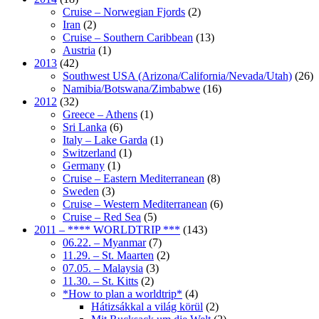
Cruise – Norwegian Fjords
(2)
Iran
(2)
Cruise – Southern Caribbean
(13)
Austria
(1)
2013
(42)
Southwest USA (Arizona/California/Nevada/Utah)
(26)
Namibia/Botswana/Zimbabwe
(16)
2012
(32)
Greece – Athens
(1)
Sri Lanka
(6)
Italy – Lake Garda
(1)
Switzerland
(1)
Germany
(1)
Cruise – Eastern Mediterranean
(8)
Sweden
(3)
Cruise – Western Mediterranean
(6)
Cruise – Red Sea
(5)
2011 – **** WORLDTRIP ***
(143)
06.22. – Myanmar
(7)
11.29. – St. Maarten
(2)
07.05. – Malaysia
(3)
11.30. – St. Kitts
(2)
*How to plan a worldtrip*
(4)
Hátizsákkal a világ körül
(2)