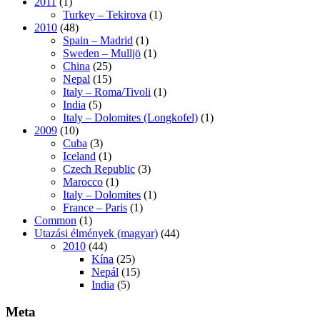
2011
(1)
Turkey – Tekirova
(1)
2010
(48)
Spain – Madrid
(1)
Sweden – Mulljö
(1)
China
(25)
Nepal
(15)
Italy – Roma/Tivoli
(1)
India
(5)
Italy – Dolomites (Longkofel)
(1)
2009
(10)
Cuba
(3)
Iceland
(1)
Czech Republic
(3)
Marocco
(1)
Italy – Dolomites
(1)
France – Paris
(1)
Common
(1)
Utazási élmények (magyar)
(44)
2010
(44)
Kína
(25)
Nepál
(15)
India
(5)
Meta