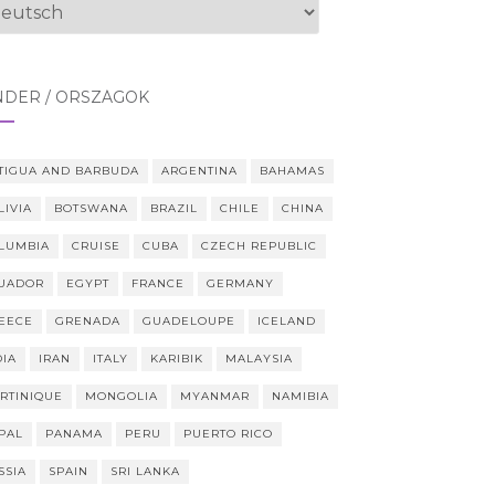
ache
swählen
NDER / ORSZÁGOK
TIGUA AND BARBUDA
ARGENTINA
BAHAMAS
LIVIA
BOTSWANA
BRAZIL
CHILE
CHINA
LUMBIA
CRUISE
CUBA
CZECH REPUBLIC
UADOR
EGYPT
FRANCE
GERMANY
EECE
GRENADA
GUADELOUPE
ICELAND
DIA
IRAN
ITALY
KARIBIK
MALAYSIA
RTINIQUE
MONGOLIA
MYANMAR
NAMIBIA
PAL
PANAMA
PERU
PUERTO RICO
SSIA
SPAIN
SRI LANKA