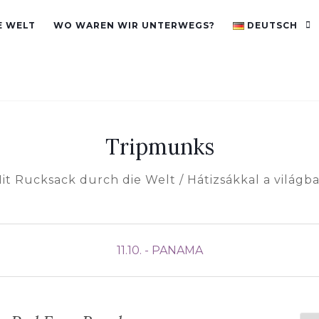
E WELT
WO WAREN WIR UNTERWEGS?
DEUTSCH
Tripmunks
it Rucksack durch die Welt / Hátizsákkal a világb
11.10. - PANAMA