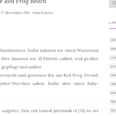
The Red Frog Beach
Spr
au
:
von
17. November 2011
Kriszta
LÄ
AN
BO
l Bastimentos. Dafür nahmen wir einen Wassertaxi
. Hier mussten wir 3$ Eintritt zahlen, weil großer
CO
hr gepflegt und sauber.
EC
erwischt und genossen ihn am Red Frog Strand,
GR
ber-Tierchen sahen. Dafür aber einen Baby-
IN
MA
NE
zigetre. Oda vízi taxival jutottunk el (7$) és ott
RU