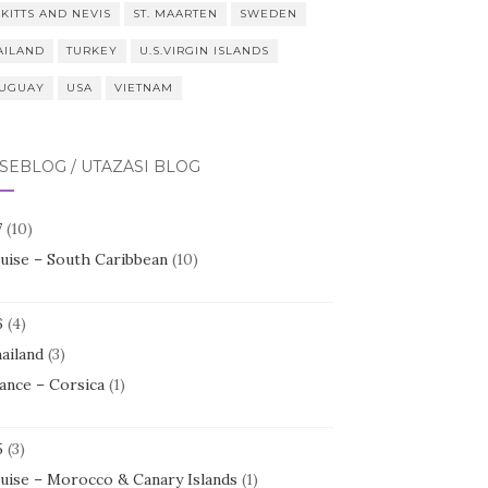
 KITTS AND NEVIS
ST. MAARTEN
SWEDEN
AILAND
TURKEY
U.S.VIRGIN ISLANDS
UGUAY
USA
VIETNAM
SEBLOG / UTAZÁSI BLOG
7
(10)
uise – South Caribbean
(10)
6
(4)
ailand
(3)
ance – Corsica
(1)
5
(3)
uise – Morocco & Canary Islands
(1)