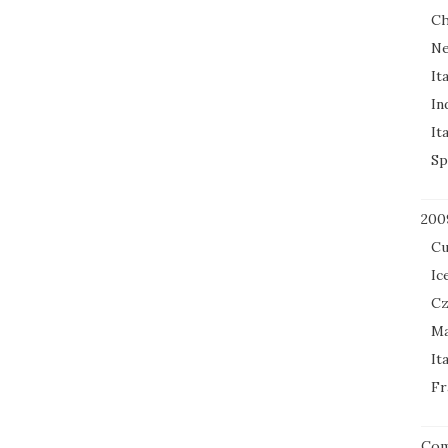
Ch
Ne
It
In
It
Sp
200
Cu
Ic
Cz
Ma
It
Fr
Co