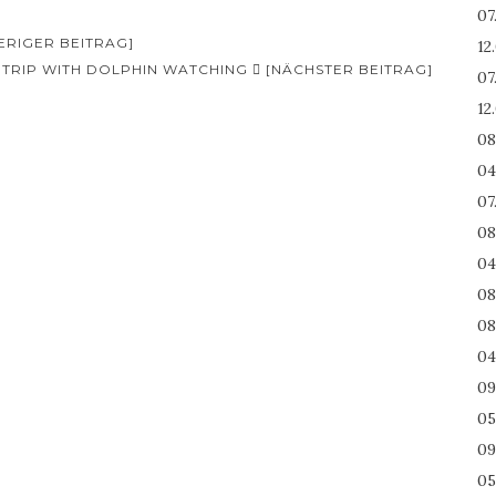
07
HERIGER BEITRAG]
12
NG TRIP WITH DOLPHIN WATCHING
[NÄCHSTER BEITRAG]
07
12
08
04
07
08
04
08
08
04
09
05
09
05