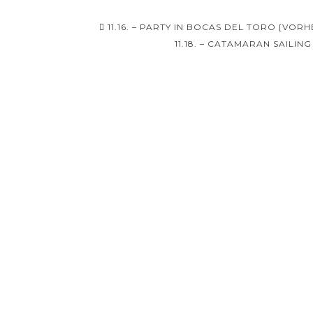
Beitrags-
11.16. – PARTY IN BOCAS DEL TORO [VOR
Navigation
11.18. – CATAMARAN SAILI