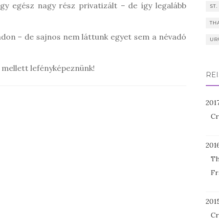
egy egész nagy rész privatizált – de így legalább
ST.
TH
ndon – de sajnos nem láttunk egyet sem a névadó
UR
t mellett lefényképeznünk!
REI
201
Cr
201
Th
Fr
201
Cr