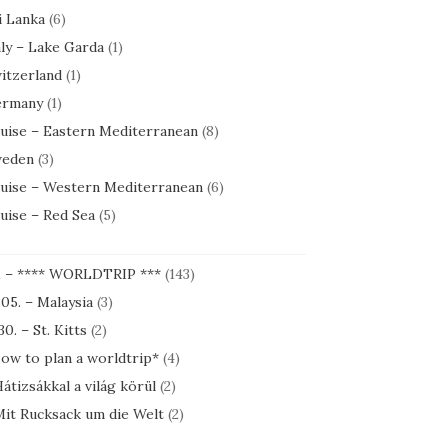
i Lanka
(6)
aly – Lake Garda
(1)
itzerland
(1)
rmany
(1)
uise – Eastern Mediterranean
(8)
eden
(3)
uise – Western Mediterranean
(6)
uise – Red Sea
(5)
1 – **** WORLDTRIP ***
(143)
.05. – Malaysia
(3)
30. – St. Kitts
(2)
ow to plan a worldtrip*
(4)
átizsákkal a világ körül
(2)
it Rucksack um die Welt
(2)