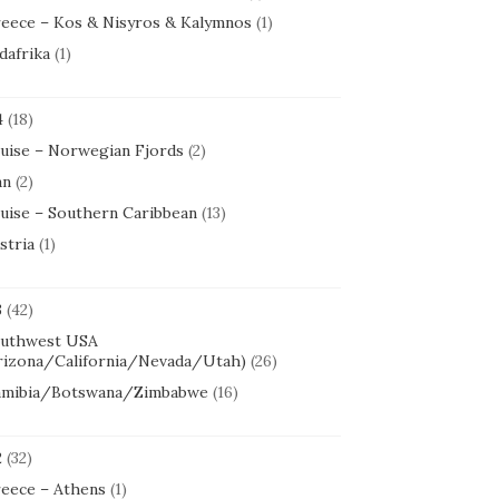
eece – Kos & Nisyros & Kalymnos
(1)
dafrika
(1)
4
(18)
uise – Norwegian Fjords
(2)
an
(2)
uise – Southern Caribbean
(13)
stria
(1)
3
(42)
uthwest USA
rizona/California/Nevada/Utah)
(26)
mibia/Botswana/Zimbabwe
(16)
2
(32)
eece – Athens
(1)