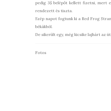
pedig 3$ belépőt kellett fizetni, mert 
rendezett és tiszta.
Szép napot fogtunk ki a Red Frog Stra
békákból.
De sikerült egy, még kicsike lajhárt az ú
Fotos
Seestern vor unserem Hostel –
Tengeri csillag a hosztelünk elött
Baby-Faultier – kis lajhár