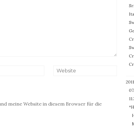
Sr
It
Sw
Ge
Cr
Sw
Cr
Cr
201
07
11.
nd meine Website in diesem Browser für die
*H
H
M