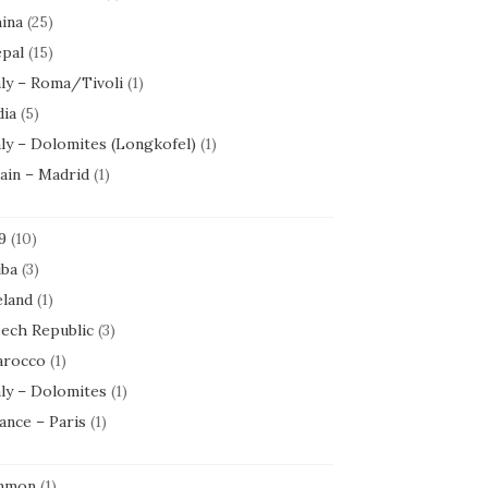
ina
(25)
pal
(15)
aly – Roma/Tivoli
(1)
dia
(5)
aly – Dolomites (Longkofel)
(1)
ain – Madrid
(1)
9
(10)
ba
(3)
eland
(1)
ech Republic
(3)
rocco
(1)
aly – Dolomites
(1)
ance – Paris
(1)
mmon
(1)