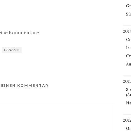
Gr
Sü
201
eine Kommentare
Cr
Ir
PANAMA
Cr
Au
201
E EINEN KOMMENTAR
So
(A
Na
201
Gr