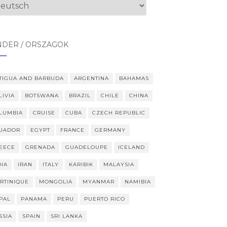
ache
swählen
NDER / ORSZÁGOK
TIGUA AND BARBUDA
ARGENTINA
BAHAMAS
LIVIA
BOTSWANA
BRAZIL
CHILE
CHINA
LUMBIA
CRUISE
CUBA
CZECH REPUBLIC
UADOR
EGYPT
FRANCE
GERMANY
EECE
GRENADA
GUADELOUPE
ICELAND
DIA
IRAN
ITALY
KARIBIK
MALAYSIA
RTINIQUE
MONGOLIA
MYANMAR
NAMIBIA
PAL
PANAMA
PERU
PUERTO RICO
SSIA
SPAIN
SRI LANKA