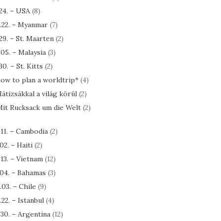
.24. – USA
(8)
.22. – Myanmar
(7)
.29. – St. Maarten
(2)
.05. – Malaysia
(3)
30. – St. Kitts
(2)
ow to plan a worldtrip*
(4)
átizsákkal a világ körül
(2)
it Rucksack um die Welt
(2)
.11. – Cambodia
(2)
.02. – Haiti
(2)
.13. – Vietnam
(12)
.04. – Bahamas
(3)
.03. – Chile
(9)
.22. – Istanbul
(4)
.30. – Argentina
(12)