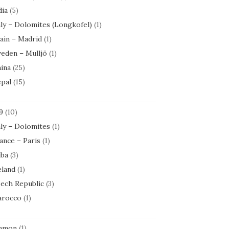
dia
(5)
aly – Dolomites (Longkofel)
(1)
ain – Madrid
(1)
eden – Mulljö
(1)
ina
(25)
pal
(15)
9
(10)
aly – Dolomites
(1)
ance – Paris
(1)
ba
(3)
eland
(1)
ech Republic
(3)
rocco
(1)
mmon
(1)