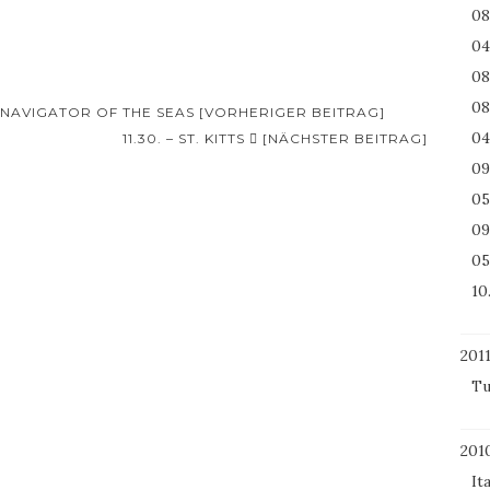
08
04
08
08
HE NAVIGATOR OF THE SEAS [VORHERIGER BEITRAG]
04
11.30. – ST. KITTS
[NÄCHSTER BEITRAG]
09
05
09
05
10
201
Tu
201
It