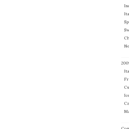
In
It
Sp
Sw
Ch
Ne
200
It
Fr
Cu
Ic
Cz
Ma
Co