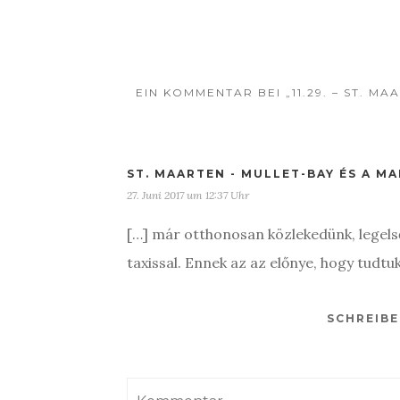
EIN KOMMENTAR BEI „11.29. – ST. M
ST. MAARTEN - MULLET-BAY ÉS A M
27. Juni 2017 um 12:37 Uhr
[…] már otthonosan közlekedünk, legels
taxissal. Ennek az az előnye, hogy tudtuk
SCHREIB