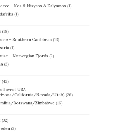
eece – Kos & Nisyros & Kalymnos
(1)
dafrika
(1)
4
(18)
uise – Southern Caribbean
(13)
stria
(1)
uise – Norwegian Fjords
(2)
an
(2)
3
(42)
uthwest USA
rizona/California/Nevada/Utah)
(26)
mibia/Botswana/Zimbabwe
(16)
2
(32)
eden
(3)