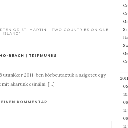
Cr
Cr
Gr
Sr
AARTEN OR ST. MARTIN – TWO COUNTRIES ON ONE
ISLAND“
It
Sw
Ge
AHO-BEACH | TRIPMUNKS
Cr
ő utunkkor 2011-ben körbeutaztuk a szigetet egy
201
 mit akarunk csinálni. […]
05
10
E EINEN KOMMENTAR
06
11
06
11