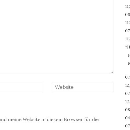
11
06
11
07
11.
*H
H
M
07
12
07
12
08
04
nd meine Website in diesem Browser für die
07