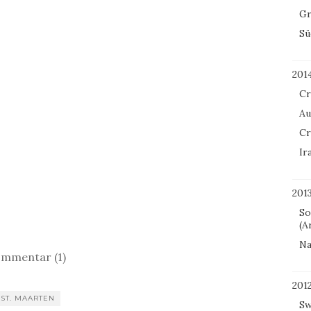
Gr
Sü
201
Cr
Au
Cr
Ir
201
So
(A
Na
mmentar (1)
201
ST. MAARTEN
Sw