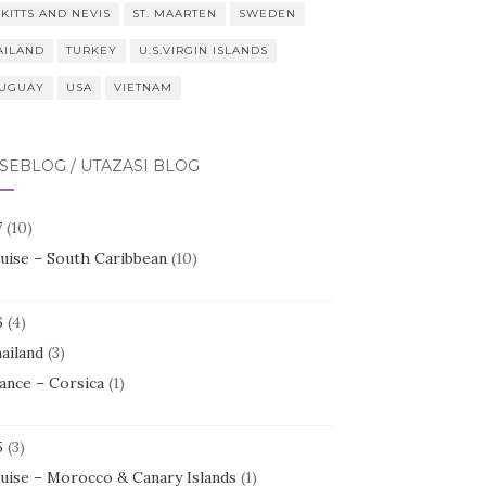
 KITTS AND NEVIS
ST. MAARTEN
SWEDEN
AILAND
TURKEY
U.S.VIRGIN ISLANDS
UGUAY
USA
VIETNAM
SEBLOG / UTAZÁSI BLOG
7
(10)
uise – South Caribbean
(10)
6
(4)
ailand
(3)
ance – Corsica
(1)
5
(3)
uise – Morocco & Canary Islands
(1)