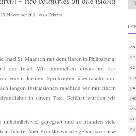
Martin – two countries on one island
Spr
au
:
von
29. November 2011
Kriszta
LÄ
AN
BO
e Insel St. Maarten mit dem Hafen in Philipsburg.
 Teil der Insel. Wir bummelten etwas an der
CO
on einem kleinen Sprühregen überrascht und
EC
ach langen Diskussionen machten wir mit einem
GR
elrundfahrt in einem Taxi. Geführt wurden wir
IN
MA
NE
n unheimlich viel geregnet und so standen viele
RU
taus führte. Aber Franklin wusste genau, wo diese