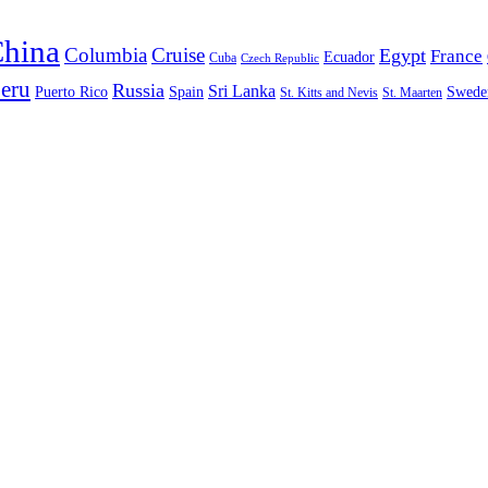
hina
Columbia
Cruise
Egypt
France
Ecuador
Cuba
Czech Republic
eru
Russia
Sri Lanka
Puerto Rico
Spain
Swede
St. Kitts and Nevis
St. Maarten