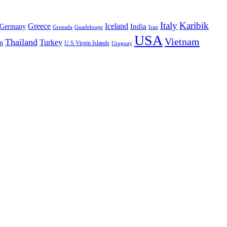
Italy
Karibik
Greece
Iceland
India
Germany
Grenada
Guadeloupe
Iran
USA
Vietnam
Thailand
Turkey
n
U.S.Virgin Islands
Uruguay