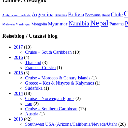
Länder / Országok
C
Argentina
Bolivia
Chile
Botswana
Bahamas
Brazil
Antigua and Barbuda
Nepal
Namibia
P
Myanmar
Panama
Mongolia
Malaysia
Martinique
Reiseblog / Utazási blog
2017
(10)
Cruise – South Caribbean
(10)
2016
(4)
Thailand
(3)
France – Corsica
(1)
2015
(3)
Cruise – Morocco & Canary Islands
(1)
Greece – Kos & Nisyros & Kalymnos
(1)
Südafrika
(1)
2014
(18)
Cruise – Norwegian Fjords
(2)
Iran
(2)
Cruise – Southern Caribbean
(13)
Austria
(1)
2013
(42)
Southwest USA (Arizona/California/Nevada/Utah)
(26)