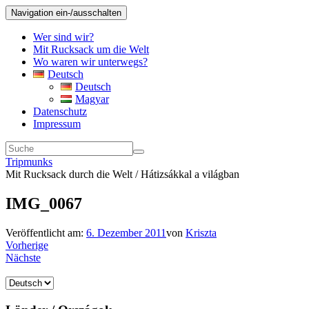
Navigation ein-/ausschalten
Wer sind wir?
Mit Rucksack um die Welt
Wo waren wir unterwegs?
Deutsch
Deutsch
Magyar
Datenschutz
Impressum
Tripmunks
Mit Rucksack durch die Welt / Hátizsákkal a világban
IMG_0067
Veröffentlicht am:
6. Dezember 2011
von
Kriszta
Vorherige
Nächste
Sprache
auswählen