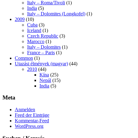
Italy – Roma/Tivoli
(1)
India
(5)
Italy – Dolomites (Longkofel)
(1)
2009
(10)
Cuba
(3)
Iceland
(1)
Czech Republic
(3)
Marocco
(1)
Italy – Dolomites
(1)
France – Paris
(1)
Common
(1)
Utazási élmények (magyar)
(44)
2010
(44)
Kína
(25)
Nepál
(15)
India
(5)
Meta
Anmelden
Feed der Einträge
Kommentar-Feed
WordPress.org