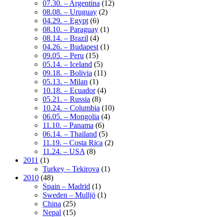
07.30. – Argentina
(12)
08.08. – Uruguay
(2)
04.29. – Egypt
(6)
08.10. – Paraguay
(1)
08.14. – Brazil
(4)
04.26. – Budapest
(1)
09.05. – Peru
(15)
05.14. – Iceland
(5)
09.18. – Bolivia
(11)
05.13. – Milan
(1)
10.18. – Ecuador
(4)
05.21. – Russia
(8)
10.24. – Columbia
(10)
06.05. – Mongolia
(4)
11.10. – Panama
(6)
06.14. – Thailand
(5)
11.19. – Costa Rica
(2)
11.24. – USA
(8)
2011
(1)
Turkey – Tekirova
(1)
2010
(48)
Spain – Madrid
(1)
Sweden – Mulljö
(1)
China
(25)
Nepal
(15)