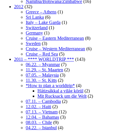
Namibia/Botswana/Zimbabwe
(16)
2012
(32)
Greece – Athens
(1)
Sri Lanka
(6)
Italy – Lake Garda
(1)
Switzerland
(1)
Germany
(1)
Cruise – Eastern Mediterranean
(8)
Sweden
(3)
Cruise – Western Mediterranean
(6)
Cruise – Red Sea
(5)
2011 – **** WORLDTRIP ***
(143)
06.22. – Myanmar
(7)
11.29. – St. Maarten
(2)
07.05. – Malaysia
(3)
11.30. – St. Kitts
(2)
*How to plan a worldtrip*
(4)
Hátizsákkal a világ körül
(2)
Mit Rucksack um die Welt
(2)
07.11. – Cambodia
(2)
12.02. – Haiti
(2)
07.13. – Vietnam
(12)
12.04. – Bahamas
(3)
08.03. – Chile
(9)
04.22. – Istanbul
(4)