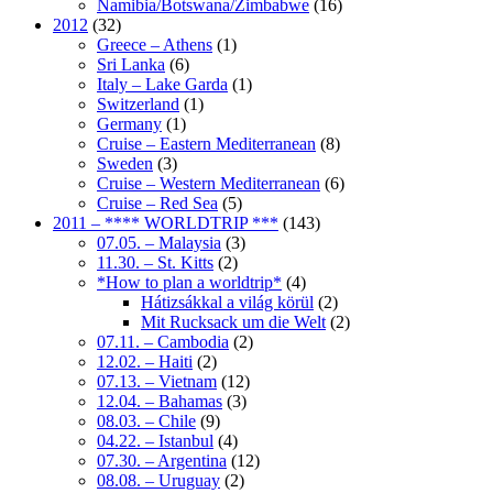
Namibia/Botswana/Zimbabwe
(16)
2012
(32)
Greece – Athens
(1)
Sri Lanka
(6)
Italy – Lake Garda
(1)
Switzerland
(1)
Germany
(1)
Cruise – Eastern Mediterranean
(8)
Sweden
(3)
Cruise – Western Mediterranean
(6)
Cruise – Red Sea
(5)
2011 – **** WORLDTRIP ***
(143)
07.05. – Malaysia
(3)
11.30. – St. Kitts
(2)
*How to plan a worldtrip*
(4)
Hátizsákkal a világ körül
(2)
Mit Rucksack um die Welt
(2)
07.11. – Cambodia
(2)
12.02. – Haiti
(2)
07.13. – Vietnam
(12)
12.04. – Bahamas
(3)
08.03. – Chile
(9)
04.22. – Istanbul
(4)
07.30. – Argentina
(12)
08.08. – Uruguay
(2)