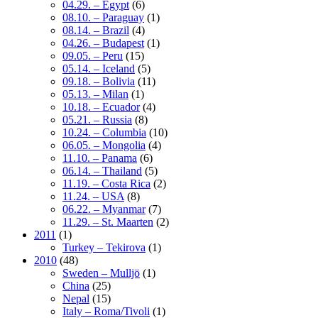
04.29. – Egypt
(6)
08.10. – Paraguay
(1)
08.14. – Brazil
(4)
04.26. – Budapest
(1)
09.05. – Peru
(15)
05.14. – Iceland
(5)
09.18. – Bolivia
(11)
05.13. – Milan
(1)
10.18. – Ecuador
(4)
05.21. – Russia
(8)
10.24. – Columbia
(10)
06.05. – Mongolia
(4)
11.10. – Panama
(6)
06.14. – Thailand
(5)
11.19. – Costa Rica
(2)
11.24. – USA
(8)
06.22. – Myanmar
(7)
11.29. – St. Maarten
(2)
2011
(1)
Turkey – Tekirova
(1)
2010
(48)
Sweden – Mulljö
(1)
China
(25)
Nepal
(15)
Italy – Roma/Tivoli
(1)