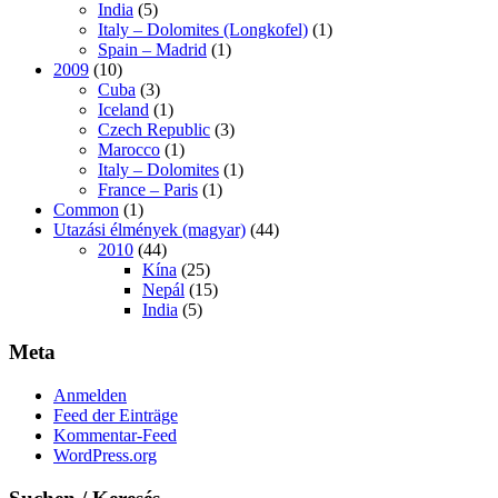
India
(5)
Italy – Dolomites (Longkofel)
(1)
Spain – Madrid
(1)
2009
(10)
Cuba
(3)
Iceland
(1)
Czech Republic
(3)
Marocco
(1)
Italy – Dolomites
(1)
France – Paris
(1)
Common
(1)
Utazási élmények (magyar)
(44)
2010
(44)
Kína
(25)
Nepál
(15)
India
(5)
Meta
Anmelden
Feed der Einträge
Kommentar-Feed
WordPress.org