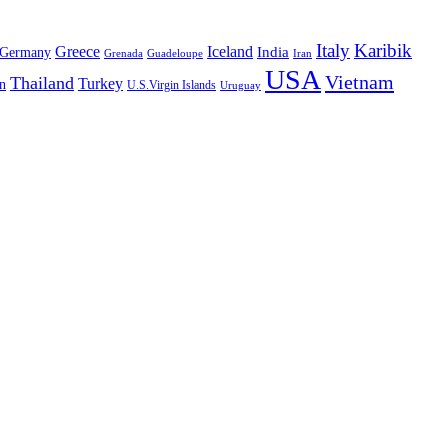
Italy
Karibik
Greece
Iceland
India
Germany
Grenada
Guadeloupe
Iran
USA
Vietnam
Thailand
Turkey
n
U.S.Virgin Islands
Uruguay