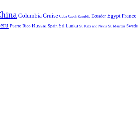
hina
Columbia
Cruise
Egypt
France
Ecuador
Cuba
Czech Republic
eru
Russia
Sri Lanka
Puerto Rico
Spain
Swede
St. Kitts and Nevis
St. Maarten