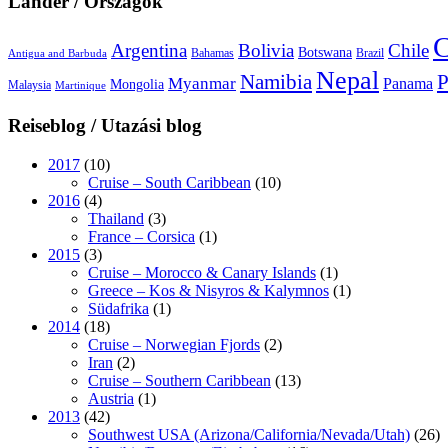
Länder / Országok
C
Argentina
Bolivia
Chile
Botswana
Bahamas
Brazil
Antigua and Barbuda
Nepal
Namibia
P
Myanmar
Panama
Mongolia
Malaysia
Martinique
Reiseblog / Utazási blog
2017
(10)
Cruise – South Caribbean
(10)
2016
(4)
Thailand
(3)
France – Corsica
(1)
2015
(3)
Cruise – Morocco & Canary Islands
(1)
Greece – Kos & Nisyros & Kalymnos
(1)
Südafrika
(1)
2014
(18)
Cruise – Norwegian Fjords
(2)
Iran
(2)
Cruise – Southern Caribbean
(13)
Austria
(1)
2013
(42)
Southwest USA (Arizona/California/Nevada/Utah)
(26)